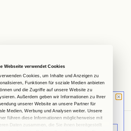
se Webseite verwendet Cookies
Verwöhnen Sie Ihre Sinne: Der Zauber des Espresso Macchiato
verwenden Cookies, um Inhalte und Anzeigen zu
Entdecken Sie den Zauber des Espresso Macchiato: Aromen,
Zubereitung und Ästhetik in perfekter Harmonie. Die Kunst des
onalisieren, Funktionen für soziale Medien anbieten
Espresso Macchiato Was is...
önnen und die Zugriffe auf unsere Website zu
ysieren. Außerdem geben wir Informationen zu Ihrer
Weiterlesen
MOOD LETTER
endung unserer Website an unsere Partner für
Sign up and don't miss any launches,
ale Medien, Werbung und Analysen weiter. Unsere
updates & specials.
ner führen diese Informationen möglicherweise mit
eren Daten zusammen, die Sie ihnen bereitgestellt
ABOUT US