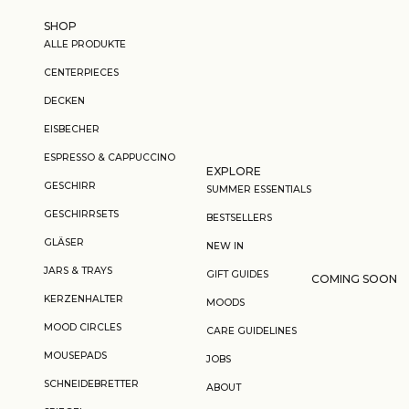
Zum Inhalt springen
SHOP
ALLE PRODUKTE
CENTERPIECES
DECKEN
EISBECHER
ESPRESSO & CAPPUCCINO
EXPLORE
GESCHIRR
SUMMER ESSENTIALS
GESCHIRRSETS
BESTSELLERS
GLÄSER
NEW IN
JARS & TRAYS
GIFT GUIDES
COMING SOON
KERZENHALTER
MOODS
MOOD CIRCLES
CARE GUIDELINES
MOUSEPADS
JOBS
SCHNEIDEBRETTER
ABOUT