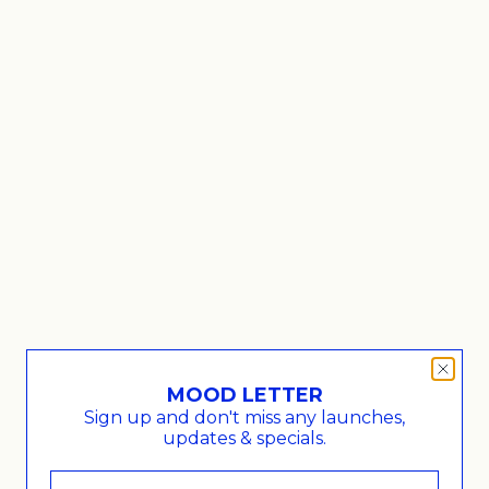
MOOD LETTER
Sign up and don't miss any launches,
small, black
Glass mid-low
updates & specials.
Angebot
€16,00