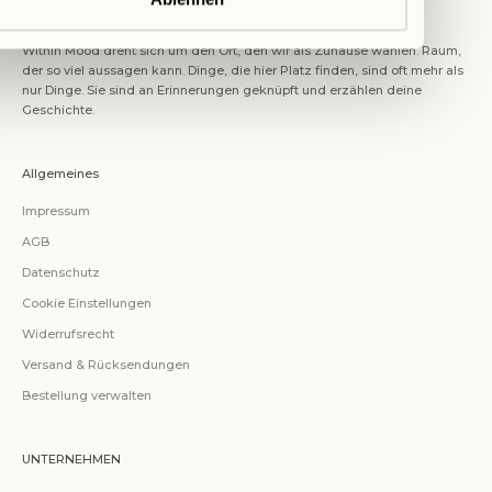
ABOUT US
Within Mood dreht sich um den Ort, den wir als Zuhause wählen. Raum,
der so viel aussagen kann. Dinge, die hier Platz finden, sind oft mehr als
nur Dinge. Sie sind an Erinnerungen geknüpft und erzählen deine
Geschichte.
Allgemeines
Impressum
AGB
Datenschutz
Cookie Einstellungen
Widerrufsrecht
Versand & Rücksendungen
Bestellung verwalten
UNTERNEHMEN