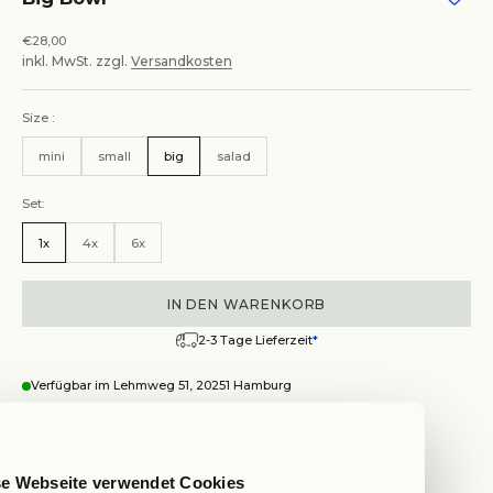
Angebot
€28,00
inkl. MwSt. zzgl.
Versandkosten
Size :
mini
small
big
salad
Set:
1x
4x
6x
IN DEN WARENKORB
2-3 Tage Lieferzeit
*
Verfügbar im Lehmweg 51, 20251 Hamburg
Wegbeschreibung anzeigen
Big Bowl
se Webseite verwendet Cookies