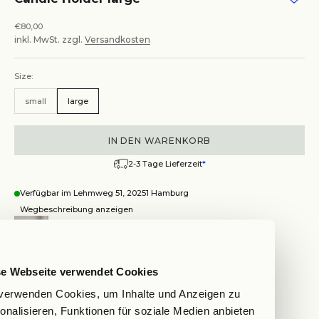
Angebot
€80,00
inkl. MwSt. zzgl.
Versandkosten
Size:
small
large
IN DEN WARENKORB
2-3 Tage Lieferzeit
*
Verfügbar im Lehmweg 51, 20251 Hamburg
Wegbeschreibung anzeigen
Candle Holder large
Hamburg
se Webseite verwendet Cookies
Auf Lager, test
verwenden Cookies, um Inhalte und Anzeigen zu
Lehmweg 51, 20251 Hamburg
Wegbeschreibung anzeigen
onalisieren, Funktionen für soziale Medien anbieten