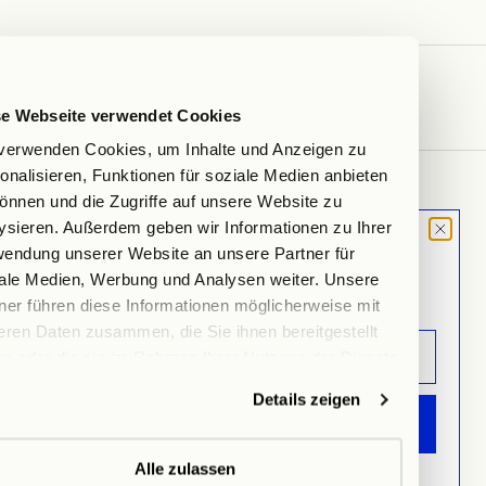
se Webseite verwendet Cookies
verwenden Cookies, um Inhalte und Anzeigen zu
onalisieren, Funktionen für soziale Medien anbieten
önnen und die Zugriffe auf unsere Website zu
ABOUT US
ysieren. Außerdem geben wir Informationen zu Ihrer
Within Mood dreht sich um den Ort, den wir als Zuhause wählen. Raum,
MOOD LETTER
endung unserer Website an unsere Partner für
der so viel aussagen kann. Dinge, die hier Platz finden, sind oft mehr als
Sign up and don't miss any launches,
ale Medien, Werbung und Analysen weiter. Unsere
nur Dinge. Sie sind an Erinnerungen geknüpft und erzählen deine
updates & specials.
Geschichte.
ner führen diese Informationen möglicherweise mit
eren Daten zusammen, die Sie ihnen bereitgestellt
n oder die sie im Rahmen Ihrer Nutzung der Dienste
Allgemeines
ammelt haben.
Details zeigen
Impressum
ANMELDEN
AGB
Datenschutz
Alle zulassen