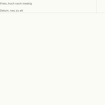
Preis, hoch nach niedrig
Datum, neu zu alt
Cold Cups, set of 2
Cold Cups, mermaid, set of 2
Angebot
Angebot
€30,00
€30,00