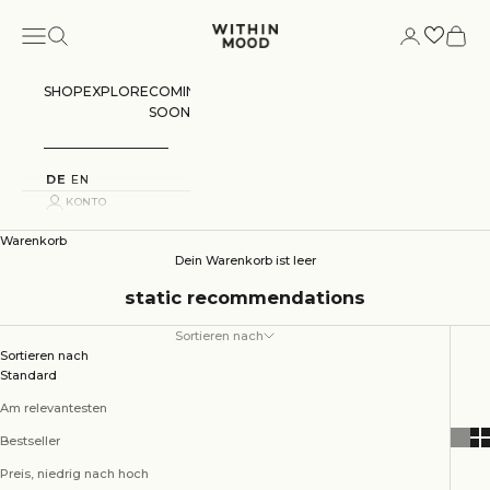
Zum Inhalt springen
Menü
Suchen
Konto
Warenk
Within Mood
SHOP
EXPLORE
COMING
SOON
DE
EN
KONTO
Warenkorb
Dein Warenkorb ist leer
static recommendations
Sortieren nach
Sortieren nach
Standard
Am relevantesten
Bestseller
Preis, niedrig nach hoch