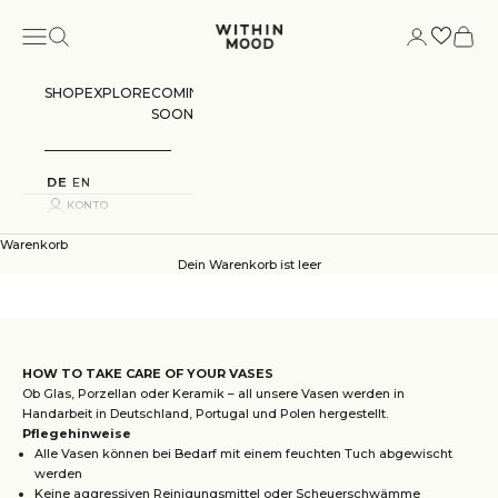
Zum Inhalt springen
Menü
Suchen
Konto
Warenk
Within Mood
SHOP
EXPLORE
COMING
SOON
DE
EN
KONTO
Warenkorb
Dein Warenkorb ist leer
HOW TO TAKE CARE OF YOUR VASES
Ob Glas, Porzellan oder Keramik – all unsere Vasen werden in
Handarbeit in Deutschland, Portugal und Polen hergestellt.
Pflegehinweise
Alle Vasen können bei Bedarf mit einem feuchten Tuch abgewischt
werden
Keine aggressiven Reinigungsmittel oder Scheuerschwämme