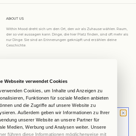
ABOUT US
Within Mood dreht sich um den Ort, den wir als Zuhause wählen. Raum,
der so viel aussagen kann. Dinge, die hier Platz finden, sind oft mehr als
nur Dinge. Sie sind an Erinnerungen geknüpft und erzählen deine
Geschichte.
Allgemeines
Impressum
se Webseite verwendet Cookies
AGB
verwenden Cookies, um Inhalte und Anzeigen zu
Datenschutz
onalisieren, Funktionen für soziale Medien anbieten
Cookie Einstellungen
önnen und die Zugriffe auf unsere Website zu
Widerrufsrecht
ysieren. Außerdem geben wir Informationen zu Ihrer
Versand & Rücksendungen
MOOD LETTER
endung unserer Website an unsere Partner für
Bestellung verwalten
Sign up and don't miss any launches,
ale Medien, Werbung und Analysen weiter. Unsere
updates & specials.
ner führen diese Informationen möglicherweise mit