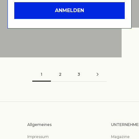
ANMELDEN
GIFT IDEAS FOR YOUR BOYFRIEND
1
2
3
Allgemeines
UNTERNEHME
Impressum
Magazine