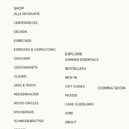
Zum Inhalt springen
SHOP
ALLE PRODUKTE
CENTERPIECES
DECKEN
EISBECHER
ESPRESSO & CAPPUCCINO
EXPLORE
GESCHIRR
SUMMER ESSENTIALS
GESCHIRRSETS
BESTSELLERS
GLÄSER
NEW IN
JARS & TRAYS
GIFT GUIDES
COMING SOON
KERZENHALTER
MOODS
MOOD CIRCLES
CARE GUIDELINES
MOUSEPADS
JOBS
SCHNEIDEBRETTER
ABOUT