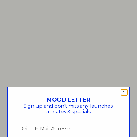
Espresso and Cappuccino orange
E
Festive Tablesetting
G
Geschirrsets
G
MOOD LETTER
GIFT IDEAS
G
Sign up and don't miss any launches,
updates & specials.
Gift ideas for him
G