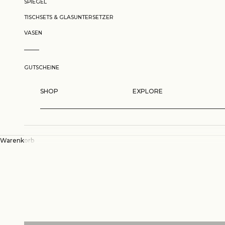
SPIEGEL
TISCHSETS & GLASUNTERSETZER
VASEN
GUTSCHEINE
SHOP
EXPLORE
Warenkorb
19.04. - Mini Tulip Vase Launch & Coffee Series
Restock