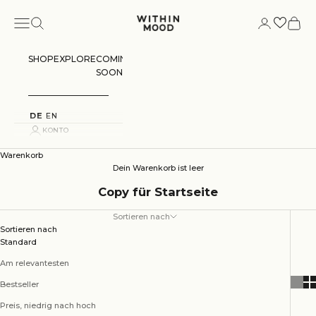
Zum Inhalt springen
Menü
Suchen
Konto
Warenk
Within Mood
SHOP
EXPLORE
COMING
SOON
DE
EN
KONTO
Warenkorb
Dein Warenkorb ist leer
Copy für Startseite
Sortieren nach
Sortieren nach
Standard
Am relevantesten
Bestseller
Preis, niedrig nach hoch