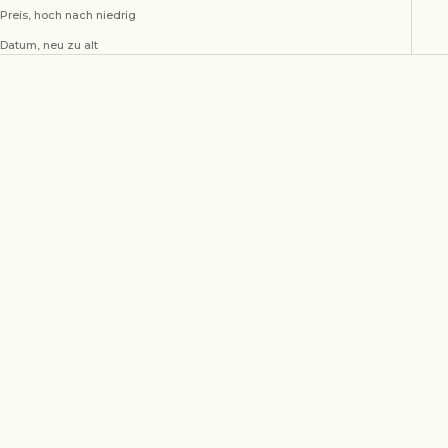
Preis, hoch nach niedrig
Datum, neu zu alt
Cold Cups, pink, set of 2
Cold Cups, set of 2
Angebot
Angebot
€30,00
€30,00