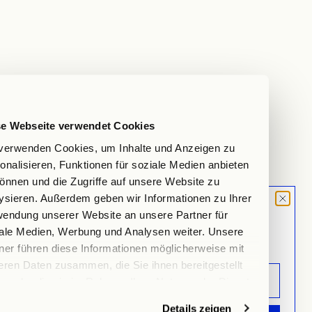
Tulip Vase, pink
Dumpling Vase, white, matte finish
Angebot
Angebot
€145,00
€160,00
se Webseite verwendet Cookies
verwenden Cookies, um Inhalte und Anzeigen zu
onalisieren, Funktionen für soziale Medien anbieten
önnen und die Zugriffe auf unsere Website zu
ysieren. Außerdem geben wir Informationen zu Ihrer
MOOD LETTER
endung unserer Website an unsere Partner für
Sign up and don't miss any launches,
ale Medien, Werbung und Analysen weiter. Unsere
updates & specials.
ner führen diese Informationen möglicherweise mit
eren Daten zusammen, die Sie ihnen bereitgestellt
n oder die sie im Rahmen Ihrer Nutzung der Dienste
ammelt haben.
Small Bowl
Deep Plate, set of 6
Details zeigen
Angebot
Angebot
Regulärer Preis