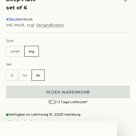
set of 6
Angebot
Regulärer Preis
€156,00
€174,00
inkl. MwSt. zzgl.
Versandkosten
Size:
small
big
Set:
1x
4x
6x
IN DEN WARENKORB
2-3 Tage Lieferzeit
*
Verfügbar im Lehmweg 51, 20251 Hamburg
Wegbeschreibung anzeigen
Deep Plate, set of 6