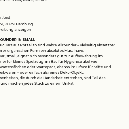
, test
1, 20251 Hamburg
eibung anzeigen
OUNDER IN SMALL
d Jars aus Porzellan sind wahre Allrounder – vielseitig einsetzbar
hrer organischen Form ein absolutes Must-have.
Jar, small, eignet sich besonders gut zur Aufbewahrung im
er für kleines Spielzeug, im Bad für Hygieneartikel wie
attestäbchen oder Wattepads, ebenso im Office für Stifte und
reibwaren – oder einfach als reines Deko-Objekt.
benheiten, die durch die Handarbeit entstehen, sind Teil des
 und machen jedes Stück zu einem Unikat.