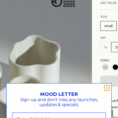
inkl. MwSt.
Size:
small
Set:
1x
3
Color:
MOOD LETTER
Sign up and don't miss any launches,
Nicht ve
updates & specials.
Wegbesch
Clo