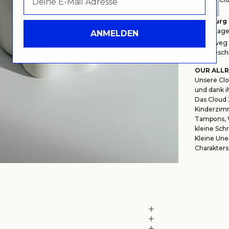
Hamburg
Auf Lager
ANMELDEN
Lehmweg 5
Wegbeschr
OUR ALLR
Unsere Clou
und dank i
Das Cloud 
Kinderzimm
Tampons, W
kleine Sch
Kleine Une
Charakters