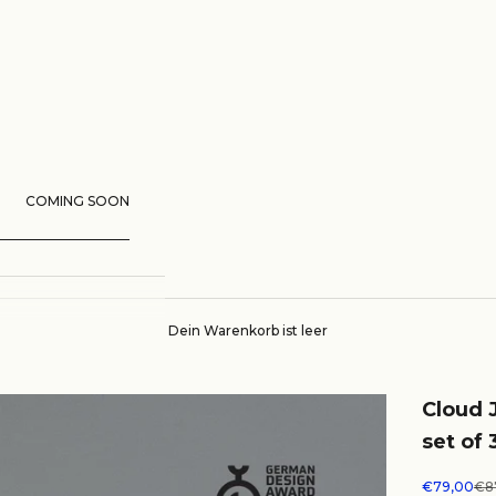
COMING SOON
Dein Warenkorb ist leer
Cloud J
set of 
Angebot
Reg
€79,00
€8