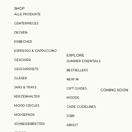
Zum Inhalt springen
SHOP
ALLE PRODUKTE
CENTERPIECES
DECKEN
EISBECHER
ESPRESSO & CAPPUCCINO
EXPLORE
GESCHIRR
SUMMER ESSENTIALS
GESCHIRRSETS
BESTSELLERS
GLÄSER
NEW IN
JARS & TRAYS
GIFT GUIDES
COMING SOON
KERZENHALTER
MOODS
MOOD CIRCLES
CARE GUIDELINES
MOUSEPADS
JOBS
SCHNEIDEBRETTER
ABOUT