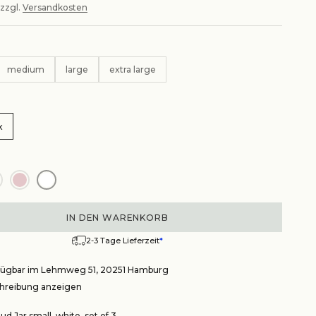
 zzgl.
Versandkosten
medium
large
extra large
x
IN DEN WARENKORB
2-3 Tage Lieferzeit
*
rfügbar im Lehmweg 51, 20251 Hamburg
reibung anzeigen
ud Jar small, white, set of 3