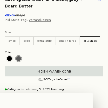
Board Butter
Angebot
Regulärer Preis
€110,00
€122,00
inkl. MwSt. zzgl.
Versandkosten
Size:
small
large
extra large
small + large
all 3 Sizes
Color:
IN DEN WARENKORB
2-3 Tage Lieferzeit
*
Verfügbar im Lehmweg 51, 20251 Hamburg
Wegbeschreibung anzeigen
Cutting Board Set, all 3 Sizes, grey + Board Butter