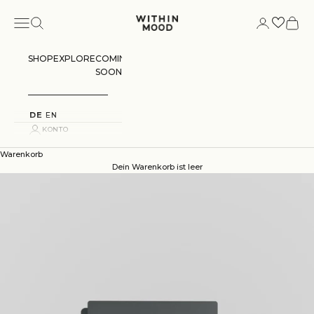
Zum Inhalt springen
Menü
Suchen
Konto
Warenk
Within Mood
SHOP
EXPLORE
COMING
SOON
DE
EN
KONTO
Warenkorb
Dein Warenkorb ist leer