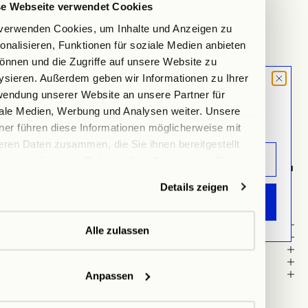
se Webseite verwendet Cookies
Hamburg
verwenden Cookies, um Inhalte und Anzeigen zu
Auf Lager, test
onalisieren, Funktionen für soziale Medien anbieten
Lehmweg 51, 20251 Hamburg
Wegbeschreibung anzeigen
önnen und die Zugriffe auf unsere Website zu
ysieren. Außerdem geben wir Informationen zu Ihrer
CUTTING BOARD. DESIGN & FUNCTION.
MOOD LETTER
endung unserer Website an unsere Partner für
Unsere Schneidebretter werden aus Holzfaser mit antibakterieller
Wirkung hergestellt. Sie sind hygienisch und pflegeleicht,
Sign up and don't miss any launches,
ale Medien, Werbung und Analysen weiter. Unsere
lebensmittelecht und messerschonend. Auf der Rückseite befinden sich
updates & specials.
ner führen diese Informationen möglicherweise mit
Gumminoppen, somit sind unsere Schneidebretter rutschfest. Im
eren Daten zusammen, die Sie ihnen bereitgestellt
Gegensatz zu herkömmlichen Holzschneidebrettern sind sie
spülmaschinengeeignet
.
n oder die sie im Rahmen Ihrer Nutzung der Dienste
1x Cutting Board small + 1x Cutting Board large + 1x Cutting Board
ammelt haben.
extra large + 1x Cutting Board Butter
Details zeigen
ANMELDEN
Details
Alle zulassen
Set-Details
Material
Dimension
Anpassen
Pflegehinweise