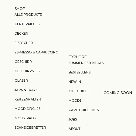
Zum Inhalt springen
SHOP
ALLE PRODUKTE
CENTERPIECES
DECKEN
EISBECHER
ESPRESSO & CAPPUCCINO
EXPLORE
GESCHIRR
SUMMER ESSENTIALS
GESCHIRRSETS
BESTSELLERS
GLÄSER
NEW IN
JARS & TRAYS
GIFT GUIDES
COMING SOON
KERZENHALTER
MOODS
MOOD CIRCLES
CARE GUIDELINES
MOUSEPADS
JOBS
SCHNEIDEBRETTER
ABOUT