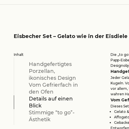
Eisbecher Set – Gelato wie in der Eisdiele
Inhalt
Die „to go
Papp-Eisb
Handgefertigtes
Designobj
Porzellan,
Handgef
ikonisches Design
Jeder Gela
Kugeln. Vo
Vom Gefrierfach in
vor allem,
den Ofen
wahren H
Details auf einen
Vom Gef
Blick
Dieses Set
Gelato &
Stimmige “to go”-
Affogato
Ästhetik
Gebacken
Entworfen,