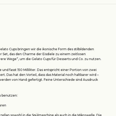
Gelato Cups bringen wir die ikonische Form des stilbildenden
 Set, das den Charme der Eisdiele zu einem zeitlosen
ere Wege”, um die Gelato Cups für Desserts und Co. zu nutzen.
d fasst 150 Milliliter. Das entspricht einer Portion von zwei
t. Das hat den Vorteil, dass das Material noch haltbarer wird –
ps werden von Hand gefertigt. Feine Unterschiede sind Ausdruck
u benutzen:
uren
zellan sowohl in die Spülmaschine als auch in die Mikrowelle. Die