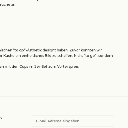
erüche an.
konischen “to go”-Ästhetik designt haben. Zuvor konnten wir
üche ein einheitliches Bild zu schaffen. Nicht “to go”, sondern
men mit den Cups
im 2er-Set
zum Vorteilspreis.
N