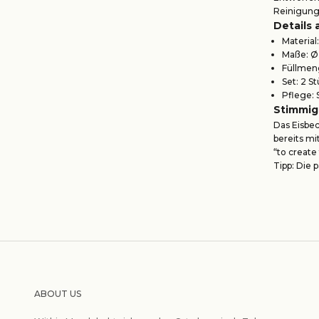
Reinigung 
Details 
Material
Maße: Ø
Füllmeng
Set: 2 S
Pflege: 
Stimmig
Das Eisbec
bereits m
“to create
Tipp: Die
ABOUT US