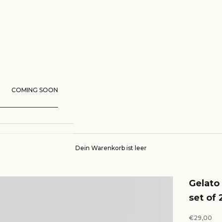
COMING SOON
Dein Warenkorb ist leer
Gelato
set of 
Angebot
€29,00