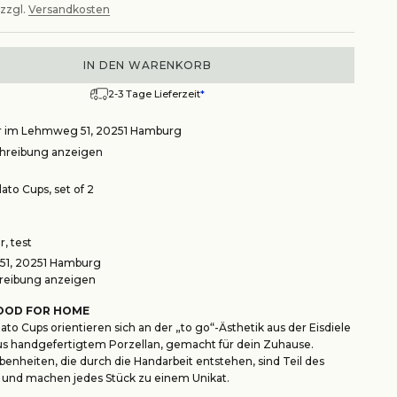
 zzgl.
Versandkosten
IN DEN WARENKORB
2-3 Tage Lieferzeit
*
r im Lehmweg 51, 20251 Hamburg
reibung anzeigen
ato Cups, set of 2
, test
1, 20251 Hamburg
eibung anzeigen
OOD FOR HOME
to Cups orientieren sich an der „to go“-Ästhetik aus der Eisdiele
us handgefertigtem Porzellan, gemacht für dein Zuhause.
benheiten, die durch die Handarbeit entstehen, sind Teil des
 und machen jedes Stück zu einem Unikat.