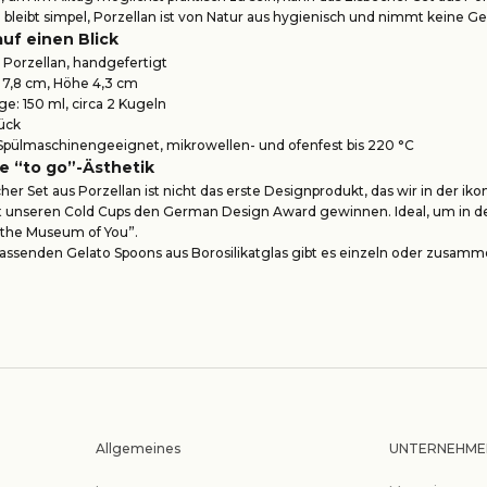
bleibt simpel, Porzellan ist von Natur aus hygienisch und nimmt keine G
auf einen Blick
: Porzellan, handgefertigt
 7,8 cm, Höhe 4,3 cm
e: 150 ml, circa 2 Kugeln
tück
Spülmaschinengeeignet, mikrowellen- und ofenfest bis 220 °C
e “to go”-Ästhetik
her Set aus Porzellan ist nicht das erste Designprodukt, das wir in der i
it unseren
Cold Cups
den German Design Award gewinnen. Ideal, um in der K
 the Museum of You”.
 passenden
Gelato Spoons
aus Borosilikatglas gibt es einzeln oder zusam
Allgemeines
UNTERNEHME