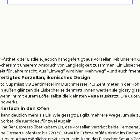
"-Ästhetik der Eisdiele, jedoch handgefertigt aus Porzellan: Mit unseren 
echers mit unserem Anspruch von Langlebigkeit zusammen. Ein Eisbecher
ekt für Jahre macht. Aus “Einweg” wird hier “Mehrweg” – und auch “mehr
ertigtes Porzellan, ikonisches Design
to Cup misst 7,8 Zentimeter im Durchmesser, 4,3 Zentimeter in der Höhe un
n außen glänzen die Eisbecher seidenmatt, innen werden sie glossy glasier
 wenn ihr mit eurem Löffel selbst die kleinsten Reste rauskratzt. Die Cu
andwerks.
rierfach in den Ofen
 kann deutlich mehr als Eis. Wie gesagt: Es gibt mehrere Wege, um sie z
 Sorbet: die Kernidee, für zwei Kugeln
: heißer Espresso über kaltem Eis, das Porzellan verträgt beide Temperat
e Desserts: ofenfest bis 220 °C, etwa für Crème brûlée direkt im Becher
 um im Alltag möglichst praktisch zu sein, kann das Eisbecher Set aus Por