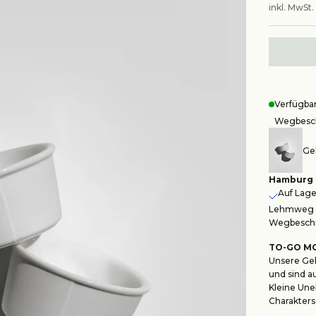
inkl. MwSt.
Verfügba
Wegbesch
Gel
Hamburg
Auf Lager
Lehmweg 5
Wegbeschr
TO-GO M
Unsere Gela
und sind a
Kleine Une
Charakters