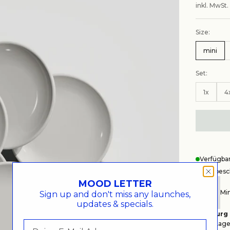
inkl. MwSt.
Size:
mini
Set:
1x
4
Verfügba
Wegbesch
MOOD LETTER
Min
Sign up and don't miss any launches,
updates & specials.
Hamburg
Auf Lager