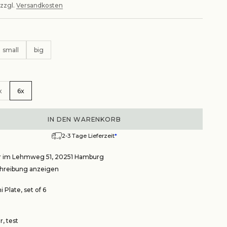
 zzgl.
Versandkosten
small
big
x
6x
IN DEN WARENKORB
2-3 Tage Lieferzeit
*
r im Lehmweg 51, 20251 Hamburg
reibung anzeigen
i Plate, set of 6
, test