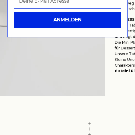
Lehmweg 5
Wegbeschr
ANMELDEN
TIMELESS
Unsere Tab
hochwertig
und trägt 
Die Mini Pl
für Dessert
Unsere Tab
Kleine Une
Charakters
6 × Mini P