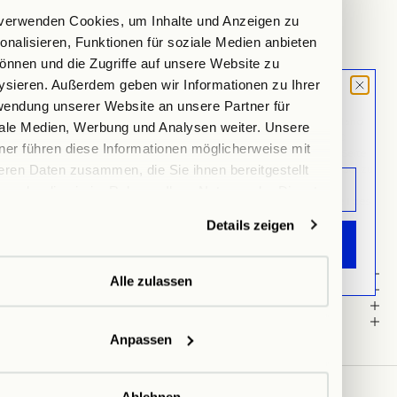
verwenden Cookies, um Inhalte und Anzeigen zu
Hamburg
onalisieren, Funktionen für soziale Medien anbieten
Auf Lager, test
Lehmweg 51, 20251 Hamburg
önnen und die Zugriffe auf unsere Website zu
Wegbeschreibung anzeigen
ysieren. Außerdem geben wir Informationen zu Ihrer
MOOD LETTER
endung unserer Website an unsere Partner für
DOUBLE-SIDED PLACEMATS
Unsere Placemats werden in einer kleinen Manufaktur in Deutschland
Sign up and don't miss any launches,
ale Medien, Werbung und Analysen weiter. Unsere
aus recycelten Echtlederresten der Industrie nach OEKO-TEX® 100
updates & specials.
ner führen diese Informationen möglicherweise mit
Standard gefertigt. Sie können
beidseitig
genutzt werden. Eine Seite
eren Daten zusammen, die Sie ihnen bereitgestellt
ist black, die andere Seite greige. Die Placemats kommen im 2er-Set zu
Euch.
n oder die sie im Rahmen Ihrer Nutzung der Dienste
Kleine Unebenheiten, die durch die Handarbeit entstehen, sind Teil des
ammelt haben.
Charakters und machen jedes Stück zu einem Unikat.
Details zeigen
ANMELDEN
Details
Alle zulassen
Material
Dimension
Pflegehinweise
Anpassen