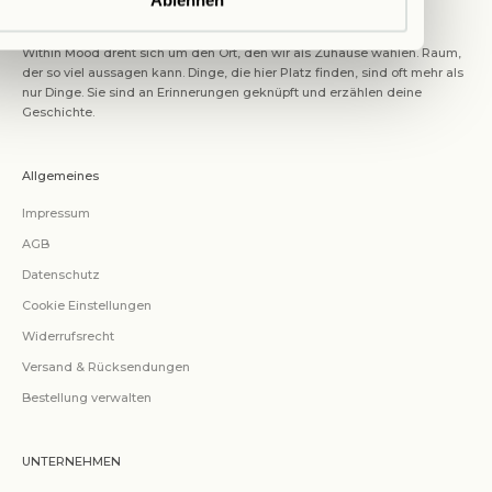
Ablehnen
ABOUT US
Within Mood dreht sich um den Ort, den wir als Zuhause wählen. Raum,
der so viel aussagen kann. Dinge, die hier Platz finden, sind oft mehr als
nur Dinge. Sie sind an Erinnerungen geknüpft und erzählen deine
Geschichte.
Allgemeines
Impressum
AGB
Datenschutz
Cookie Einstellungen
Widerrufsrecht
Versand & Rücksendungen
Bestellung verwalten
UNTERNEHMEN