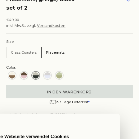
set of 2
Angebot
€49,00
inkl. MwSt. zzgl.
Versandkosten
Size:
Glass Coasters
Placemats
Color:
IN DEN WARENKORB
2-3 Tage Lieferzeit
*
Verfügbar im Lehmweg 51, 20251 Hamburg
Wegbeschreibung anzeigen
Placemats, greige/ black, set of 2
se Webseite verwendet Cookies