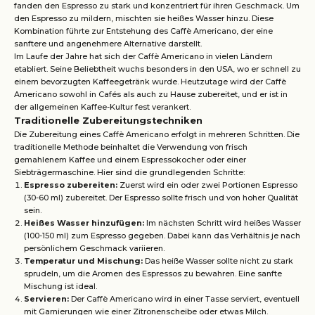
fanden den Espresso zu stark und konzentriert für ihren Geschmack. Um
den Espresso zu mildern, mischten sie heißes Wasser hinzu. Diese
Kombination führte zur Entstehung des Caffè Americano, der eine
sanftere und angenehmere Alternative darstellt.
Im Laufe der Jahre hat sich der Caffè Americano in vielen Ländern
etabliert. Seine Beliebtheit wuchs besonders in den USA, wo er schnell zu
einem bevorzugten Kaffeegetränk wurde. Heutzutage wird der Caffè
Americano sowohl in Cafés als auch zu Hause zubereitet, und er ist in
der allgemeinen Kaffee-Kultur fest verankert.
Traditionelle Zubereitungstechniken
Die Zubereitung eines Caffè Americano erfolgt in mehreren Schritten. Die
traditionelle Methode beinhaltet die Verwendung von frisch
gemahlenem Kaffee und einem Espressokocher oder einer
Siebträgermaschine. Hier sind die grundlegenden Schritte:
Espresso zubereiten:
Zuerst wird ein oder zwei Portionen Espresso
(30-60 ml) zubereitet. Der Espresso sollte frisch und von hoher Qualität
sein.
Heißes Wasser hinzufügen:
Im nächsten Schritt wird heißes Wasser
(100-150 ml) zum Espresso gegeben. Dabei kann das Verhältnis je nach
persönlichem Geschmack variieren.
Temperatur und Mischung:
Das heiße Wasser sollte nicht zu stark
sprudeln, um die Aromen des Espressos zu bewahren. Eine sanfte
Mischung ist ideal.
Servieren:
Der Caffè Americano wird in einer Tasse serviert, eventuell
mit Garnierungen wie einer Zitronenscheibe oder etwas Milch.