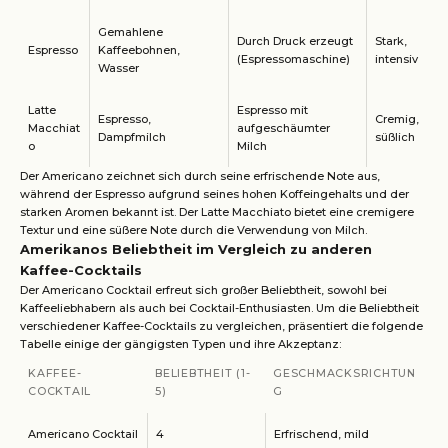
Gemahlene
Durch Druck erzeugt
Stark,
Espresso
Kaffeebohnen,
(Espressomaschine)
intensiv
Wasser
Latte
Espresso mit
Espresso,
Cremig,
Macchiat
aufgeschäumter
Dampfmilch
süßlich
o
Milch
Der Americano zeichnet sich durch seine erfrischende Note aus,
während der Espresso aufgrund seines hohen Koffeingehalts und der
starken Aromen bekannt ist. Der Latte Macchiato bietet eine cremigere
Textur und eine süßere Note durch die Verwendung von Milch.
Amerikanos Beliebtheit im Vergleich zu anderen
Kaffee-Cocktails
Der Americano Cocktail erfreut sich großer Beliebtheit, sowohl bei
Kaffeeliebhabern als auch bei Cocktail-Enthusiasten. Um die Beliebtheit
verschiedener Kaffee-Cocktails zu vergleichen, präsentiert die folgende
Tabelle einige der gängigsten Typen und ihre Akzeptanz:
KAFFEE-
BELIEBTHEIT (1-
GESCHMACKSRICHTUN
COCKTAIL
5)
G
Americano Cocktail
4
Erfrischend, mild