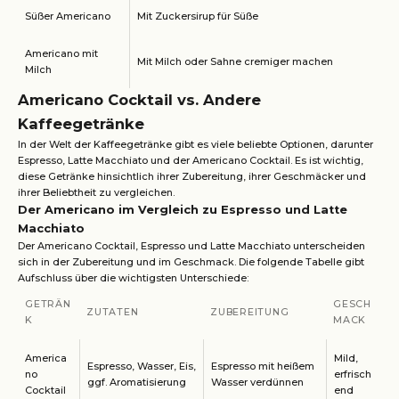
Süßer Americano
Mit Zuckersirup für Süße
Americano mit
Mit Milch oder Sahne cremiger machen
Milch
Americano Cocktail vs. Andere
Kaffeegetränke
In der Welt der Kaffeegetränke gibt es viele beliebte Optionen, darunter
Espresso, Latte Macchiato und der Americano Cocktail. Es ist wichtig,
diese Getränke hinsichtlich ihrer Zubereitung, ihrer Geschmäcker und
ihrer Beliebtheit zu vergleichen.
Der Americano im Vergleich zu Espresso und Latte
Macchiato
Der Americano Cocktail, Espresso und Latte Macchiato unterscheiden
sich in der Zubereitung und im Geschmack. Die folgende Tabelle gibt
Aufschluss über die wichtigsten Unterschiede:
GETRÄN
GESCH
ZUTATEN
ZUBEREITUNG
K
MACK
America
Mild,
Espresso, Wasser, Eis,
Espresso mit heißem
no
erfrisch
ggf. Aromatisierung
Wasser verdünnen
Cocktail
end