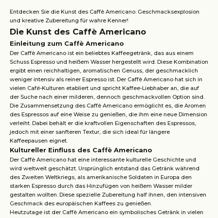
Entdecken Sie die Kunst des Caffè Americano: Geschmacksexplosion
und kreative Zubereitung für wahre Kenner!
Die Kunst des Caffè Americano
Einleitung zum Caffè Americano
Der Caffè Americano ist ein beliebtes Kaffeegetränk, das aus einem
Schuss Espresso und heißem Wasser hergestellt wird. Diese Kombination
ergibt einen reichhaltigen, aromatischen Genuss, der geschmacklich
weniger intensiv als reiner Espresso ist. Der Caffè Americano hat sich in
vielen Café-Kulturen etabliert und spricht Kaffee-Liebhaber an, die auf
der Suche nach einer milderen, dennoch geschmackvollen Option sind.
Die Zusammensetzung des Caffè Americano ermöglicht es, die Aromen
des Espressos auf eine Weise zu genießen, die ihm eine neue Dimension
verleiht. Dabei behält er die kraftvollen Eigenschaften des Espressos,
jedoch mit einer sanfteren Textur, die sich ideal für längere
Kaffeepausen eignet.
Kultureller Einfluss des Caffè Americano
Der Caffè Americano hat eine interessante kulturelle Geschichte und
wird weltweit geschätzt. Ursprünglich entstand das Getränk während
des Zweiten Weltkriegs, als amerikanische Soldaten in Europa den
starken Espresso durch das Hinzufügen von heißem Wasser milder
gestalten wollten. Diese spezielle Zubereitung half ihnen, den intensiven
Geschmack des europäischen Kaffees zu genießen.
Heutzutage ist der Caffè Americano ein symbolisches Getränk in vielen