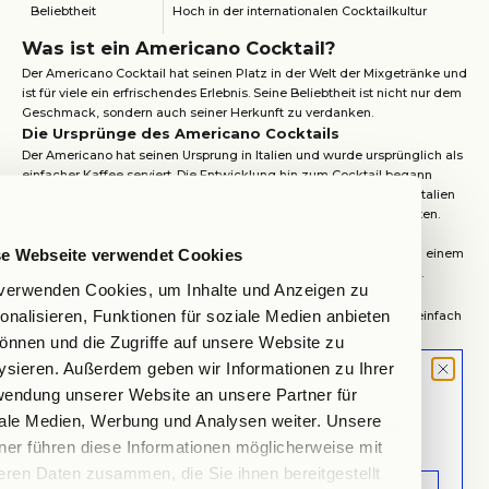
Beliebtheit
Hoch in der internationalen Cocktailkultur
Was ist ein Americano Cocktail?
Der Americano Cocktail hat seinen Platz in der Welt der Mixgetränke und
ist für viele ein erfrischendes Erlebnis. Seine Beliebtheit ist nicht nur dem
Geschmack, sondern auch seiner Herkunft zu verdanken.
Die Ursprünge des Americano Cocktails
Der Americano hat seinen Ursprung in Italien und wurde ursprünglich als
einfacher Kaffee serviert. Die Entwicklung hin zum Cocktail begann
während des Zweiten Weltkriegs, als amerikanische Soldaten in Italien
eine weniger starke Version des klassischen Espressos bevorzugten.
Man mischte Espresso mit heißem Wasser, um einen milderen
se Webseite verwendet Cookies
Geschmack zu erzielen. Im Laufe der Zeit hat sich dieser Drink zu einem
beliebten Cocktail entwickelt, der in Bars weltweit genossen wird.
verwenden Cookies, um Inhalte und Anzeigen zu
Die Zutaten des Americano Cocktails
onalisieren, Funktionen für soziale Medien anbieten
Die klassischen Zutaten für einen Americano Cocktail sind recht einfach
und leicht zu beschaffen. Im Folgenden sind die wesentlichen
önnen und die Zugriffe auf unsere Website zu
Bestandteile aufgeführt:
ysieren. Außerdem geben wir Informationen zu Ihrer
ZUTAT
MENGE
MOOD LETTER
endung unserer Website an unsere Partner für
Sign up and don't miss any launches,
ale Medien, Werbung und Analysen weiter. Unsere
Campari
30 ml
updates & specials.
ner führen diese Informationen möglicherweise mit
eren Daten zusammen, die Sie ihnen bereitgestellt
Süßer Wermut
30 ml