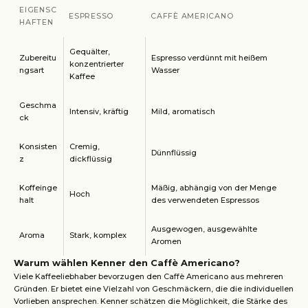
EIGENSC
ESPRESSO
CAFFÈ AMERICANO
HAFTEN
Gequälter,
Zubereitu
Espresso verdünnt mit heißem
konzentrierter
ngsart
Wasser
Kaffee
Geschma
Intensiv, kräftig
Mild, aromatisch
ck
Konsisten
Cremig,
Dünnflüssig
z
dickflüssig
Koffeinge
Mäßig, abhängig von der Menge
Hoch
halt
des verwendeten Espressos
Ausgewogen, ausgewählte
Aroma
Stark, komplex
Aromen
Warum wählen Kenner den Caffè Americano?
Viele Kaffeeliebhaber bevorzugen den Caffè Americano aus mehreren
Gründen. Er bietet eine Vielzahl von Geschmäckern, die die individuellen
Vorlieben ansprechen. Kenner schätzen die Möglichkeit, die Stärke des