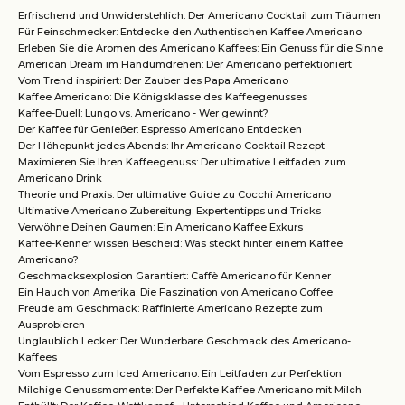
Erfrischend und Unwiderstehlich: Der Americano Cocktail zum Träumen
Für Feinschmecker: Entdecke den Authentischen Kaffee Americano
Erleben Sie die Aromen des Americano Kaffees: Ein Genuss für die Sinne
American Dream im Handumdrehen: Der Americano perfektioniert
Vom Trend inspiriert: Der Zauber des Papa Americano
Kaffee Americano: Die Königsklasse des Kaffeegenusses
Kaffee-Duell: Lungo vs. Americano - Wer gewinnt?
Der Kaffee für Genießer: Espresso Americano Entdecken
Der Höhepunkt jedes Abends: Ihr Americano Cocktail Rezept
Maximieren Sie Ihren Kaffeegenuss: Der ultimative Leitfaden zum
Americano Drink
Theorie und Praxis: Der ultimative Guide zu Cocchi Americano
Ultimative Americano Zubereitung: Expertentipps und Tricks
Verwöhne Deinen Gaumen: Ein Americano Kaffee Exkurs
Kaffee-Kenner wissen Bescheid: Was steckt hinter einem Kaffee
Americano?
Geschmacksexplosion Garantiert: Caffè Americano für Kenner
Ein Hauch von Amerika: Die Faszination von Americano Coffee
Freude am Geschmack: Raffinierte Americano Rezepte zum
Ausprobieren
Unglaublich Lecker: Der Wunderbare Geschmack des Americano-
Kaffees
Vom Espresso zum Iced Americano: Ein Leitfaden zur Perfektion
Milchige Genussmomente: Der Perfekte Kaffee Americano mit Milch