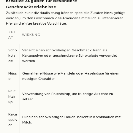
Kreative Zugaben für besondere
Geschmackserlebnisse
Zusätzlich zur Individualisierung können spezielle Zutaten hinzugefügt
werden, um den Geschmack des Americana mit Milch zu intensivieren.
Hier sind einige kreative Vorschläge:
ZUT
WIRKUNG
AT
Scho
Verleiht einen schokoladigen Geschmack; kann als
kola
Kakaopulver oder geschmolzene Schokolade verwendet
de
werden.
Nüss
Gemahlene Nüsse wie Mandeln oder Haselnüsse für einen
e
nussigen Charakter.
Fruc
Verwendung von Fruchtsirup, um fruchtige Akzente zu
htsir
setzen.
up
Kaka
Für einen schokoladigen Hauch, beliebt in Kombination mit
opulv
Milch.
er