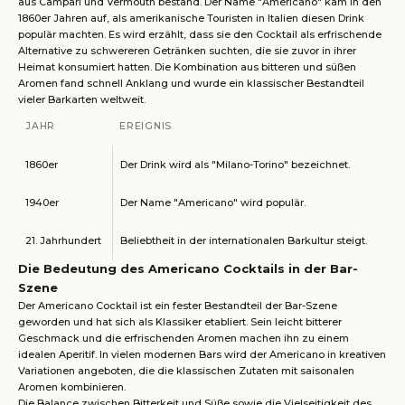
aus Campari und Vermouth bestand. Der Name "Americano" kam in den
1860er Jahren auf, als amerikanische Touristen in Italien diesen Drink
populär machten. Es wird erzählt, dass sie den Cocktail als erfrischende
Alternative zu schwereren Getränken suchten, die sie zuvor in ihrer
Heimat konsumiert hatten. Die Kombination aus bitteren und süßen
Aromen fand schnell Anklang und wurde ein klassischer Bestandteil
vieler Barkarten weltweit.
JAHR
EREIGNIS
1860er
Der Drink wird als "Milano-Torino" bezeichnet.
1940er
Der Name "Americano" wird populär.
21. Jahrhundert
Beliebtheit in der internationalen Barkultur steigt.
Die Bedeutung des Americano Cocktails in der Bar-
Szene
Der Americano Cocktail ist ein fester Bestandteil der Bar-Szene
geworden und hat sich als Klassiker etabliert. Sein leicht bitterer
Geschmack und die erfrischenden Aromen machen ihn zu einem
idealen Aperitif. In vielen modernen Bars wird der Americano in kreativen
Variationen angeboten, die die klassischen Zutaten mit saisonalen
Aromen kombinieren.
Die Balance zwischen Bitterkeit und Süße sowie die Vielseitigkeit des