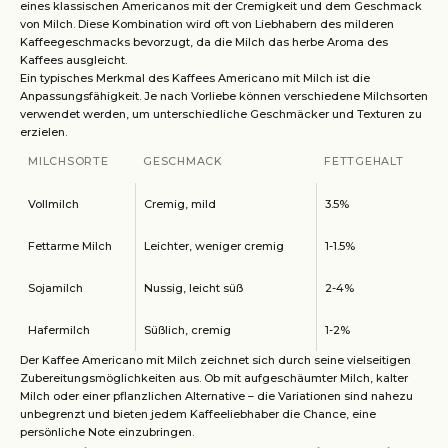
eines klassischen Americanos mit der Cremigkeit und dem Geschmack
von Milch. Diese Kombination wird oft von Liebhabern des milderen
Kaffeegeschmacks bevorzugt, da die Milch das herbe Aroma des
Kaffees ausgleicht.
Ein typisches Merkmal des Kaffees Americano mit Milch ist die
Anpassungsfähigkeit. Je nach Vorliebe können verschiedene Milchsorten
verwendet werden, um unterschiedliche Geschmäcker und Texturen zu
erzielen.
MILCHSORTE
GESCHMACK
FETTGEHALT
Vollmilch
Cremig, mild
3.5%
Fettarme Milch
Leichter, weniger cremig
1-1.5%
Sojamilch
Nussig, leicht süß
2-4%
Hafermilch
Süßlich, cremig
1-2%
Der Kaffee Americano mit Milch zeichnet sich durch seine vielseitigen
Zubereitungsmöglichkeiten aus. Ob mit aufgeschäumter Milch, kalter
Milch oder einer pflanzlichen Alternative – die Variationen sind nahezu
unbegrenzt und bieten jedem Kaffeeliebhaber die Chance, eine
persönliche Note einzubringen.