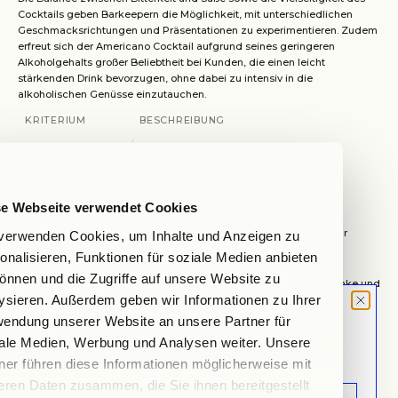
Cocktails geben Barkeepern die Möglichkeit, mit unterschiedlichen
Geschmacksrichtungen und Präsentationen zu experimentieren. Zudem
erfreut sich der Americano Cocktail aufgrund seines geringeren
Alkoholgehalts großer Beliebtheit bei Kunden, die einen leicht
stärkenden Drink bevorzugen, ohne dabei zu intensiv in die
alkoholischen Genüsse einzutauchen.
KRITERIUM
BESCHREIBUNG
Alkoholgehalt
Gering bis mittel
Serviertemperatur
Kühl
se Webseite verwendet Cookies
Beliebtheit
Hoch in der internationalen Cocktailkultur
verwenden Cookies, um Inhalte und Anzeigen zu
onalisieren, Funktionen für soziale Medien anbieten
Was ist ein Americano Cocktail?
önnen und die Zugriffe auf unsere Website zu
Der Americano Cocktail hat seinen Platz in der Welt der Mixgetränke und
ysieren. Außerdem geben wir Informationen zu Ihrer
ist für viele ein erfrischendes Erlebnis. Seine Beliebtheit ist nicht nur dem
Geschmack, sondern auch seiner Herkunft zu verdanken.
MOOD LETTER
endung unserer Website an unsere Partner für
Die Ursprünge des Americano Cocktails
Sign up and don't miss any launches,
ale Medien, Werbung und Analysen weiter. Unsere
Der Americano hat seinen Ursprung in Italien und wurde ursprünglich als
updates & specials.
ner führen diese Informationen möglicherweise mit
einfacher Kaffee serviert. Die Entwicklung hin zum Cocktail begann
während des Zweiten Weltkriegs, als amerikanische Soldaten in Italien
eren Daten zusammen, die Sie ihnen bereitgestellt