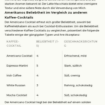
starken Aromen bekannt ist. Der Latte Macchiato bietet eine cremigere
Textur und eine süßere Note durch die Verwendung von Milch.
Amerikanos Beliebtheit im Vergleich zu anderen
Kaffee-Cocktails
Der Americano Cocktail erfreut sich großer Beliebtheit, sowohl bei
Kaffeeliebhabern als auch bei Cocktail-Enthusiasten. Um die Beliebtheit
verschiedener Kaffee-Cocktails zu vergleichen, präsentiert die folgende
Tabelle einige der gängigsten Typen und ihre Akzeptanz:
KAFFEE-
BELIEBTHEIT (1-
GESCHMACKSRICHTUN
COCKTAIL
5)
G
Americano Cocktail
4
Erfrischend, mild
Espresso Martini
5
Stark, süßlich
Irish Coffee
4
Süß, cremig
White Russian
3
Rahmig, schokoladig
Mocha Cocktail
4
Süß, schokoladig
Der Americano Cocktail liegt bei der Beliebtheit auf einem soliden