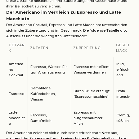
diese Getränke hinsichtlich ihrer Zubereitung, ihrer Geschmäcker und
ihrer Beliebtheit zu vergleichen.
Der Americano im Vergleich zu Espresso und Latte
Macchiato
Der Americano Cocktail, Espresso und Latte Macchiato unterscheiden
sich in der Zubereitung und im Geschmack. Die folgende Tabelle gibt
Aufschluss über die wichtigsten Unterschiede:
GETRÄN
GESCH
ZUTATEN
ZUBEREITUNG
K
MACK
America
Mild,
Espresso, Wasser, Eis,
Espresso mit heißem
no
erfrisch
ggf. Aromatisierung
Wasser verdünnen
Cocktail
end
Gemahlene
Durch Druck erzeugt
Stark,
Espresso
Kaffeebohnen,
(Espressomaschine)
intensiv
Wasser
Latte
Espresso mit
Espresso,
Cremig,
Macchiat
aufgeschäumter
Dampfmilch
süßlich
o
Milch
Der Americano zeichnet sich durch seine erfrischende Note aus,
während der Espresso aufgrund seines hohen Koffeingehalts und der