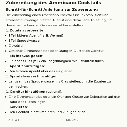
Zubereitung des Americano Cocktails
Schritt-für-Schritt Anleitung zur Zubereitung
Die Zubereitung eines Americano Cocktails ist unkompliziert und
erfordert nur wenige Zutaten. Hier ist eine detaillierte Anleitung, um
diesen erfrischenden Genuss selbst herzustellen.
Zutaten vorbereiten
:
1 Teil bitterer Aperitif (z. B. Wermut)
1 Teil Sprudelwasser
Eiswürfel
Optional: Zitronenscheibe oder Orangen-Cluster als Garnitur
Eis ins Glas geben
:
Ein hohes Glas (z. B. ein Longdrinkglas) mit Eiswürfeln füllen.
Aperitif hinzufügen
:
Den bitteren Aperitif über das Eis gießen.
Sprudelwasser hinzufügen
:
Langsam das Sprudelwasser ins Glas gießen, um die Zutaten zu
vermischen.
Garnitur hinzufügen
(optional):
Eine Zitronenscheibe oder ein Orangen-Cluster zur Dekoration auf den
Rand des Glases legen.
Servieren
:
Den Cocktail leicht umrühren und kühl genießen.
ZUTAT
MENGE