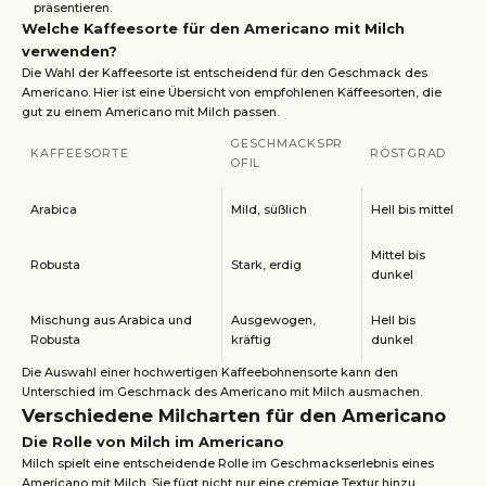
präsentieren.
Welche Kaffeesorte für den Americano mit Milch
verwenden?
Die Wahl der Kaffeesorte ist entscheidend für den Geschmack des
Americano. Hier ist eine Übersicht von empfohlenen Käffeesorten, die
gut zu einem Americano mit Milch passen.
GESCHMACKSPR
KAFFEESORTE
RÖSTGRAD
OFIL
Arabica
Mild, süßlich
Hell bis mittel
Mittel bis
Robusta
Stark, erdig
dunkel
Mischung aus Arabica und
Ausgewogen,
Hell bis
Robusta
kräftig
dunkel
Die Auswahl einer hochwertigen Kaffeebohnensorte kann den
Unterschied im Geschmack des Americano mit Milch ausmachen.
Verschiedene Milcharten für den Americano
Die Rolle von Milch im Americano
Milch spielt eine entscheidende Rolle im Geschmackserlebnis eines
Americano mit Milch. Sie fügt nicht nur eine cremige Textur hinzu,