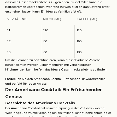
das volle Geschmackserlebnis zu genießen. Zu viel Milch kann die
Kaffeearomen überdecken, während zu wenig Milch das Getränk bitter
erscheinen lassen kann. Ein ideales Verhältnis ist oft:
VERHÄLTNIS
MILCH (ML)
KAFFEE (ML)
1:1
120
120
1:2
80
160
1:3
60
180
Um die Balance zu perfektionieren, kann die individuelle Vorliebe
berücksichtigt werden. Experimentieren mit verschiedenen
Milchmengen kann helfen, das ideale Geschmackserlebnis zu finden.
Entdecken Sie den Americano Cocktail: Erfrischend, unwiderstehlich
und perfekt für jeden Anlass!
Der Americano Cocktail: Ein Erfrischender
Genuss
Geschichte des Americano Cocktails
Der Americano Cocktail hat seinen Ursprung in der Zeit des Zweiten
Weltkriegs und wurde ursprünglich als "Milano-Torino" bezeichnet, da er