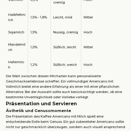
cremig
Halbfettmi
1,5% - 1,8%
Leicht, mild
Mittel
lch
Sojamilch
1,5%
Nussig, cremig
Hoch
Mandelmil
1,0%
Süßlich, leicht
Mittel
ch
Hafermilc
1,2%
Süßlich, weich
Hoch
h
Die Wahl zwischen diesen Milcharten kann personalisierte
Geschmackserlebnisse schaffen. Ein vollmundiger Americano mit
Vollmilch bietet eine andere Erfahrung als einer mit einer pflanzlichen
Alternative. Bei der Auswahl sollte auch berücksichtigt werden, ob eine
bestimmte Unverträglichkeit oder Vorliebe vorliegt.
Präsentation und Servieren
Ästhetik und Genussmomente
Die Präsentation des Kaffee Americano mit Milch spielt eine
entscheidende Rolle beim Genuss. Ein gut zubereiteter Americano sollte
nicht nur geschmacklich überzeugen, sondern auch visuell ansprechend