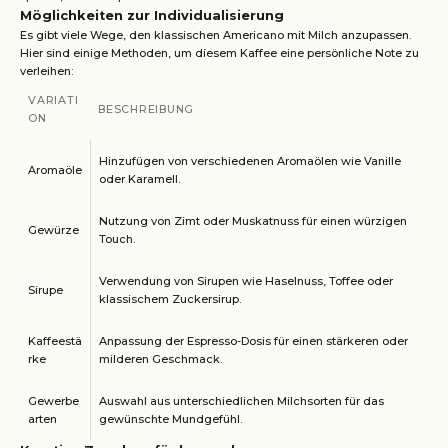
Möglichkeiten zur Individualisierung
Es gibt viele Wege, den klassischen Americano mit Milch anzupassen.
Hier sind einige Methoden, um diesem Kaffee eine persönliche Note zu
verleihen:
VARIATI
BESCHREIBUNG
ON
Hinzufügen von verschiedenen Aromaölen wie Vanille
Aromaöle
oder Karamell.
Nutzung von Zimt oder Muskatnuss für einen würzigen
Gewürze
Touch.
Verwendung von Sirupen wie Haselnuss, Toffee oder
Sirupe
klassischem Zuckersirup.
Kaffeestä
Anpassung der Espresso-Dosis für einen stärkeren oder
rke
milderen Geschmack.
Gewerbe
Auswahl aus unterschiedlichen Milchsorten für das
arten
gewünschte Mundgefühl.