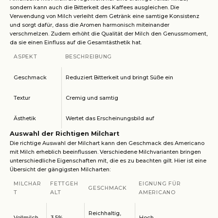
sondern kann auch die Bitterkeit des Kaffees ausgleichen. Die
Verwendung von Milch verleiht dem Getränk eine samtige Konsistenz
und sorgt dafür, dass die Aromen harmonisch miteinander
verschmelzen. Zudem erhöht die Qualität der Milch den Genussmoment,
da sie einen Einfluss auf die Gesamtästhetik hat.
ASPEKT
BESCHREIBUNG
Geschmack
Reduziert Bitterkeit und bringt Süße ein
Textur
Cremig und samtig
Ästhetik
Wertet das Erscheinungsbild auf
Auswahl der Richtigen Milchart
Die richtige Auswahl der Milchart kann den Geschmack des Americano
mit Milch erheblich beeinflussen. Verschiedene Milchvarianten bringen
unterschiedliche Eigenschaften mit, die es zu beachten gilt. Hier ist eine
Übersicht der gängigsten Milcharten:
MILCHAR
FETTGEH
EIGNUNG FÜR
GESCHMACK
T
ALT
AMERICANO
Reichhaltig,
Vollmilch
3,5%
Hoch