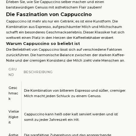
Erleben Sie, wie Sie Cappuccino selber machen und einen
baristawürdigen Genuss mit ästhetischem Flair zaubern!
Die Faszination von Cappuccino
Cappuccino ist mehr als nur ein Getränk; es ist eine Kunstform. Die
Kombination aus Espresso, aufgeschäumter Milch und Milchschaum
schafft ein besonderes Geschmackserlebnis. Dieser Klassiker hat sich
weltweit einen Platz in den Herzen der Kaffeeliebhaber erobert.
Warum Cappuccino so beliebt ist
Die Beliebtheit von Cappuccino lässt sich auf verschiedene Faktoren
zurückführen. Die harmonische Balance zwischen der starken Kaffee-
Note und der cremigen Konsistenz der Milch zieht viele Menschen an.
GRU
BESCHREIBUNG
ND
Gesc
Die Kombination von bitterem Espresso und süßer, cremiger
hmac
Milch macht jeden Schluck zu einem Genuss.
k
Vielse
Cappuccino kann heiß oder kalt serviert werden und ist
itigke
somit zu jeder Jahreszeit ein Hit.
it
Ästhe
Die sorgfältige Zubereitung und das ansprechende