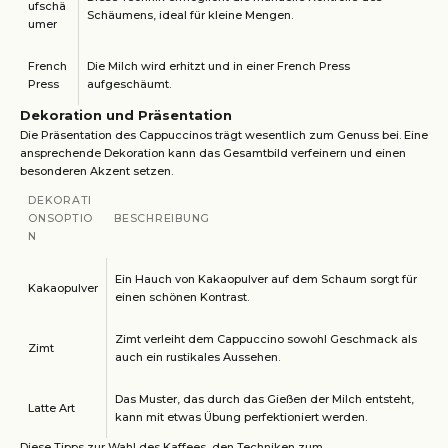
ufschä
Schäumens, ideal für kleine Mengen.
umer
French
Die Milch wird erhitzt und in einer French Press
Press
aufgeschäumt.
Dekoration und Präsentation
Die Präsentation des Cappuccinos trägt wesentlich zum Genuss bei. Eine
ansprechende Dekoration kann das Gesamtbild verfeinern und einen
besonderen Akzent setzen.
DEKORATI
ONSOPTIO
BESCHREIBUNG
N
Ein Hauch von Kakaopulver auf dem Schaum sorgt für
Kakaopulver
einen schönen Kontrast.
Zimt verleiht dem Cappuccino sowohl Geschmack als
Zimt
auch ein rustikales Aussehen.
Das Muster, das durch das Gießen der Milch entsteht,
Latte Art
kann mit etwas Übung perfektioniert werden.
Diese Tipps zur Wahl des Kaffees, den Techniken zum