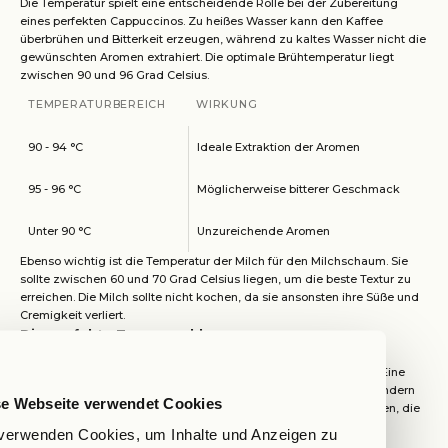
Die Temperatur spielt eine entscheidende Rolle bei der Zubereitung
eines perfekten Cappuccinos. Zu heißes Wasser kann den Kaffee
überbrühen und Bitterkeit erzeugen, während zu kaltes Wasser nicht die
gewünschten Aromen extrahiert. Die optimale Brühtemperatur liegt
zwischen 90 und 96 Grad Celsius.
TEMPERATURBEREICH
WIRKUNG
90 - 94 °C
Ideale Extraktion der Aromen
95 - 96 °C
Möglicherweise bitterer Geschmack
Unter 90 °C
Unzureichende Aromen
Ebenso wichtig ist die Temperatur der Milch für den Milchschaum. Sie
sollte zwischen 60 und 70 Grad Celsius liegen, um die beste Textur zu
erreichen. Die Milch sollte nicht kochen, da sie ansonsten ihre Süße und
Cremigkeit verliert.
Die perfekte Tassenwahl
Die Wahl der richtigen Tasse kann das Gesamtbild und das
Geschmackserlebnis eines Cappuccinos erheblich beeinflussen. Eine
geeignete Tasse sollte nicht nur das perfekte Volumen haben, sondern
se Webseite verwendet Cookies
auch eine ansprechende Form und Materialeigenschaften besitzen, die
die Temperatur halten.
verwenden Cookies, um Inhalte und Anzeigen zu