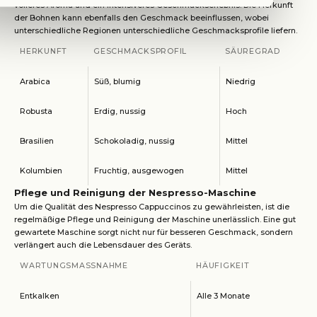
volleres Aroma und ein intensiveres Geschmackserlebnis. Die Herkunft
der Bohnen kann ebenfalls den Geschmack beeinflussen, wobei
unterschiedliche Regionen unterschiedliche Geschmacksprofile liefern.
HERKUNFT
GESCHMACKSPROFIL
SÄUREGRAD
Arabica
Süß, blumig
Niedrig
Robusta
Erdig, nussig
Hoch
Brasilien
Schokoladig, nussig
Mittel
Kolumbien
Fruchtig, ausgewogen
Mittel
Pflege und Reinigung der Nespresso-Maschine
Um die Qualität des Nespresso Cappuccinos zu gewährleisten, ist die
regelmäßige Pflege und Reinigung der Maschine unerlässlich. Eine gut
gewartete Maschine sorgt nicht nur für besseren Geschmack, sondern
verlängert auch die Lebensdauer des Geräts.
WARTUNGSMASSNAHME
HÄUFIGKEIT
Entkalken
Alle 3 Monate