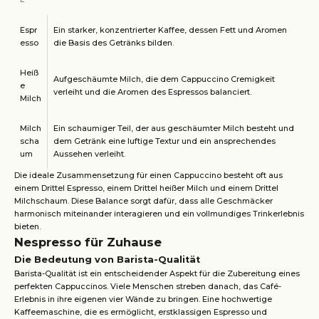
Espr
Ein starker, konzentrierter Kaffee, dessen Fett und Aromen
esso
die Basis des Getränks bilden.
Heiß
Aufgeschäumte Milch, die dem Cappuccino Cremigkeit
e
verleiht und die Aromen des Espressos balanciert.
Milch
Milch
Ein schaumiger Teil, der aus geschäumter Milch besteht und
scha
dem Getränk eine luftige Textur und ein ansprechendes
um
Aussehen verleiht.
Die ideale Zusammensetzung für einen Cappuccino besteht oft aus
einem Drittel Espresso, einem Drittel heißer Milch und einem Drittel
Milchschaum. Diese Balance sorgt dafür, dass alle Geschmäcker
harmonisch miteinander interagieren und ein vollmundiges Trinkerlebnis
bieten.
Nespresso für Zuhause
Die Bedeutung von Barista-Qualität
Barista-Qualität ist ein entscheidender Aspekt für die Zubereitung eines
perfekten Cappuccinos. Viele Menschen streben danach, das Café-
Erlebnis in ihre eigenen vier Wände zu bringen. Eine hochwertige
Kaffeemaschine, die es ermöglicht, erstklassigen Espresso und