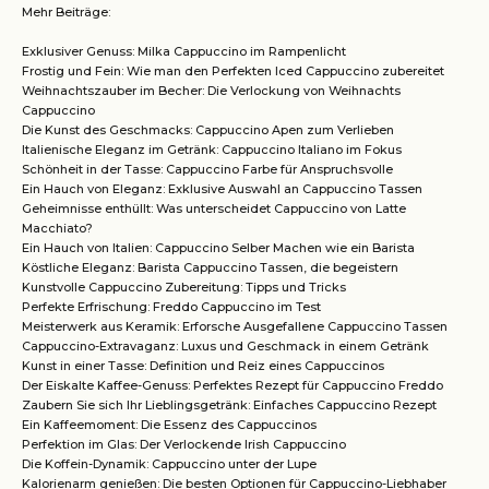
Mehr Beiträge:
Exklusiver Genuss: Milka Cappuccino im Rampenlicht
Frostig und Fein: Wie man den Perfekten Iced Cappuccino zubereitet
Weihnachtszauber im Becher: Die Verlockung von Weihnachts
Cappuccino
Die Kunst des Geschmacks: Cappuccino Apen zum Verlieben
Italienische Eleganz im Getränk: Cappuccino Italiano im Fokus
Schönheit in der Tasse: Cappuccino Farbe für Anspruchsvolle
Ein Hauch von Eleganz: Exklusive Auswahl an Cappuccino Tassen
Geheimnisse enthüllt: Was unterscheidet Cappuccino von Latte
Macchiato?
Ein Hauch von Italien: Cappuccino Selber Machen wie ein Barista
Köstliche Eleganz: Barista Cappuccino Tassen, die begeistern
Kunstvolle Cappuccino Zubereitung: Tipps und Tricks
Perfekte Erfrischung: Freddo Cappuccino im Test
Meisterwerk aus Keramik: Erforsche Ausgefallene Cappuccino Tassen
Cappuccino-Extravaganz: Luxus und Geschmack in einem Getränk
Kunst in einer Tasse: Definition und Reiz eines Cappuccinos
Der Eiskalte Kaffee-Genuss: Perfektes Rezept für Cappuccino Freddo
Zaubern Sie sich Ihr Lieblingsgetränk: Einfaches Cappuccino Rezept
Ein Kaffeemoment: Die Essenz des Cappuccinos
Perfektion im Glas: Der Verlockende Irish Cappuccino
Die Koffein-Dynamik: Cappuccino unter der Lupe
Kalorienarm genießen: Die besten Optionen für Cappuccino-Liebhaber