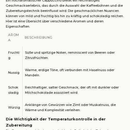
Ein hocharomatischer Cappuccino bietet ein reichhaltiges
Geschmackserlebnis, das durch die Auswahl der Kaffeebohnen und die
Zubereitungstechnik beeinflusst wird. Die geschmacklichen Nuancen
können von mild und fruchtig bis hin zu kräftig und schokoladig reichen.
Hier ist eine Übersicht über verschiedene Aromen und deren
Eigenschaften.
AROM
BESCHREIBUNG
A
Fruchti
Süße und spritzige Noten, reminiscent von Beeren oder
g
Zitrusfrüchten.
Warme, erdige Töne, oft verbunden mit Haselnuss oder
Nussig
Mandeln.
Schok
Reichhaltiger, satter Geschmack, der oft mit dunkler oder
oladig
Milchschokolade assoziiert wird.
Anklänge von Gewürzen wie Zimt oder Muskatnuss, die
Würzig
Wärme und Komplexität verleihen.
Die Wichtigkeit der Temperaturkontrolle in der
Zubereitung