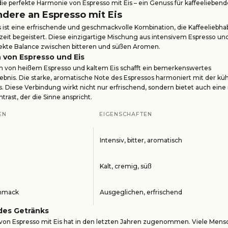
ie perfekte Harmonie von Espresso mit Eis – ein Genuss für kaffeelieben
dere an Espresso mit Eis
s ist eine erfrischende und geschmackvolle Kombination, die Kaffeeliebhab
it begeistert. Diese einzigartige Mischung aus intensivem Espresso und
rfekte Balance zwischen bitteren und süßen Aromen.
 von Espresso und Eis
n von heißem Espresso und kaltem Eis schafft ein bemerkenswertes
bnis. Die starke, aromatische Note des Espressos harmoniert mit der kü
s. Diese Verbindung wirkt nicht nur erfrischend, sondern bietet auch eine
ast, der die Sinne anspricht.
EN
EIGENSCHAFTEN
Intensiv, bitter, aromatisch
Kalt, cremig, süß
hmack
Ausgeglichen, erfrischend
des Getränks
t von Espresso mit Eis hat in den letzten Jahren zugenommen. Viele Men