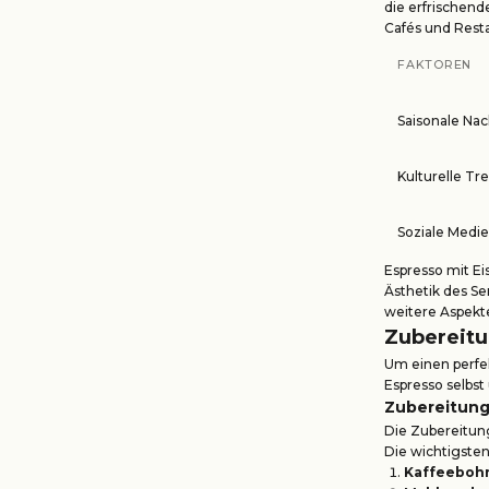
die erfrischend
Cafés und Rest
FAKTOREN
Saisonale Na
Kulturelle Tr
Soziale Medi
Espresso mit Ei
Ästhetik des Se
weitere Aspekte,
Zubereitu
Um einen perfek
Espresso selbst
Zubereitung
Die Zubereitung
Die wichtigsten 
Kaffeeboh