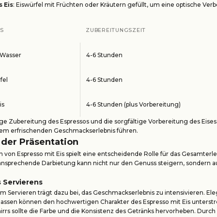
 Eis
: Eiswürfel mit Früchten oder Kräutern gefüllt, um eine optische Ver
ES
ZUBEREITUNGSZEIT
 Wasser
4-6 Stunden
fel
4-6 Stunden
is
4-6 Stunden (plus Vorbereitung)
ige Zubereitung des Espressos und die sorgfältige Vorbereitung des Eises
nem erfrischenden Geschmackserlebnis führen.
 der Präsentation
n von Espresso mit Eis spielt eine entscheidende Rolle für das Gesamterle
 ansprechende Darbietung kann nicht nur den Genuss steigern, sondern a
 Servierens
im Servieren trägt dazu bei, das Geschmackserlebnis zu intensivieren. El
Tassen können den hochwertigen Charakter des Espresso mit Eis unterstr
rrs sollte die Farbe und die Konsistenz des Getränks hervorheben. Durch