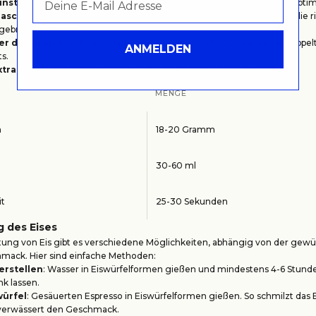
instellen
: Der Mahlgrad sollte Feinheit haben, um die Extraktion zu opti
aschine aufheizen
: Vor dem Brühvorgang sollte die Maschine auf die r
gebracht werden.
er dosieren
: Eine typische Menge beträgt etwa 18-20 Gramm für doppel
ANMELDEN
s.
xtrahieren
: Die Extraktionszeit sollte 25-30 Sekunden betragen.
MENGE
n
18-20 Gramm
30-60 ml
it
25-30 Sekunden
g des Eises
itung von Eis gibt es verschiedene Möglichkeiten, abhängig von der gew
ack. Hier sind einfache Methoden:
erstellen
: Wasser in Eiswürfelformen gießen und mindestens 4-6 Stund
nk lassen.
würfel
: Gesäuerten Espresso in Eiswürfelformen gießen. So schmilzt das E
 verwässert den Geschmack.