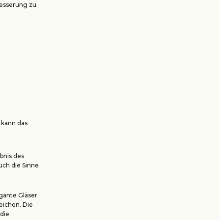
besserung zu
 kann das
bnis des
uch die Sinne
egante Gläser
eichen. Die
 die