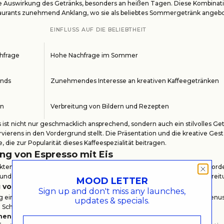
e Auswirkung des Getränks, besonders an heißen Tagen. Diese Kombinatio
aurants zunehmend Anklang, wo sie als beliebtes Sommergetränk angebo
EINFLUSS AUF DIE BELIEBTHEIT
chfrage
Hohe Nachfrage im Sommer
ends
Zunehmendes Interesse an kreativen Kaffeegetränken
en
Verbreitung von Bildern und Rezepten
s ist nicht nur geschmacklich ansprechend, sondern auch ein stilvolles Get
rvierens in den Vordergrund stellt. Die Präsentation und die kreative Gest
 die zur Popularität dieses Kaffeespezialität beitragen.
ng von Espresso mit Eis
ten Espresso mit Eis zuzubereiten, sind zwei Hauptkomponenten erforder
 und das Eis. Nachfolgend sind die Schritte zur Zubereitung und Vorberei
MOOD LETTER
 von Espresso
Sign up and don't miss any launches,
 eines qualitativ hochwertigen Espressos ist entscheidend für den Genus
updates & specials.
Schritte sind:
nen auswählen
: Frisch gemahlene Bohnen sind unerlässlich.