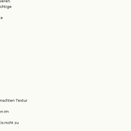
mieren.
ichtige
te
ünschten Textur
en im
is nicht zu