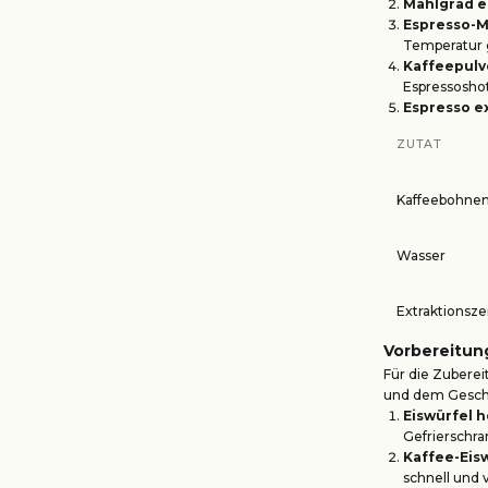
Mahlgrad e
Espresso-M
Temperatur 
Kaffeepulv
Espressoshot
Espresso e
ZUTAT
Kaffeebohne
Wasser
Extraktionsze
Vorbereitun
Für die Zubere
und dem Geschm
Eiswürfel h
Gefrierschra
Kaffee-Eis
schnell und