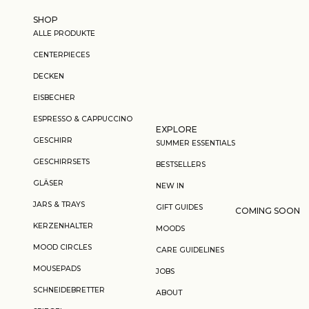
Zum Inhalt springen
SHOP
ALLE PRODUKTE
CENTERPIECES
DECKEN
EISBECHER
ESPRESSO & CAPPUCCINO
EXPLORE
GESCHIRR
SUMMER ESSENTIALS
GESCHIRRSETS
BESTSELLERS
GLÄSER
NEW IN
JARS & TRAYS
GIFT GUIDES
COMING SOON
KERZENHALTER
MOODS
MOOD CIRCLES
CARE GUIDELINES
MOUSEPADS
JOBS
SCHNEIDEBRETTER
ABOUT