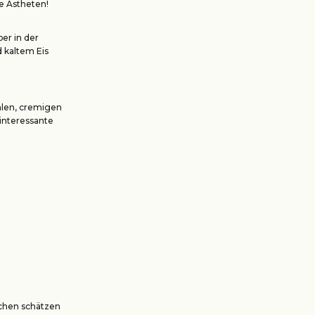
de Ästheten!
er in der
 kaltem Eis
hlen, cremigen
 interessante
schen schätzen