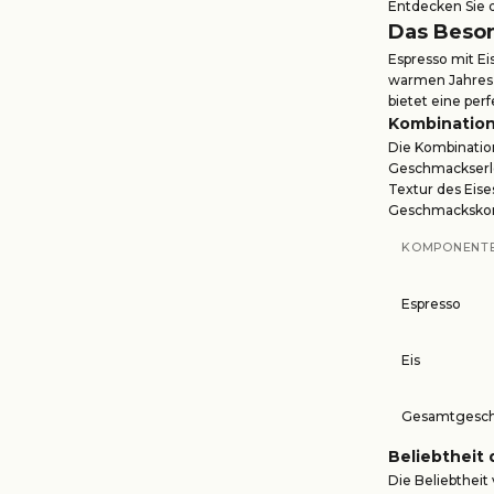
Entdecken Sie d
Das Beson
Espresso mit Ei
warmen Jahresze
bietet eine pe
Kombination
Die Kombinatio
Geschmackserle
Textur des Eise
Geschmackskontr
KOMPONENT
Espresso
Eis
Gesamtgesc
Beliebtheit 
Die Beliebthei