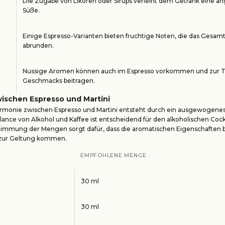
Die Zugabe von Likören oder Sirups verleiht dem Getränk eine 
Süße.
Einige Espresso-Varianten bieten fruchtige Noten, die das Gesamt
abrunden.
Nussige Aromen können auch im Espresso vorkommen und zur T
Geschmacks beitragen.
ischen Espresso und Martini
armonie zwischen
Espresso
und Martini entsteht durch ein ausgewogenes 
lance von Alkohol und Kaffee ist entscheidend für den alkoholischen Cockt
stimmung der Mengen sorgt dafür, dass die aromatischen Eigenschaften 
zur Geltung kommen.
EMPFOHLENE MENGE
30 ml
30 ml