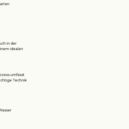
sarten
uch in der
einem idealen
rozess umfasst
ichtige Technik
Wasser