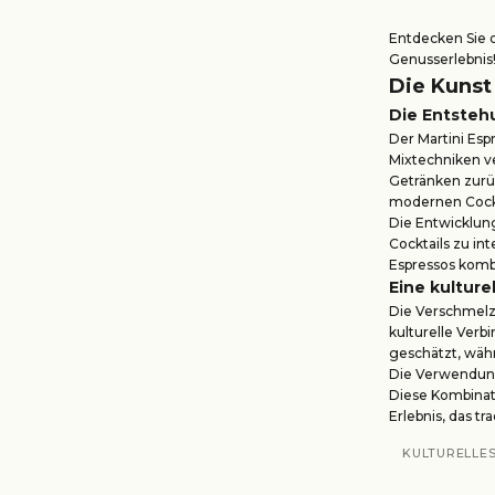
Entdecken Sie 
Genusserlebnis
Die Kunst
Die Entsteh
Der Martini Esp
Mixtechniken ve
Getränken zurüc
modernen Cockta
Die Entwicklung
Cocktails zu in
Espressos komb
Eine kulture
Die Verschmelzu
kulturelle Verb
geschätzt, währ
Die Verwendung 
Diese Kombinati
Erlebnis, das tr
KULTURELLE