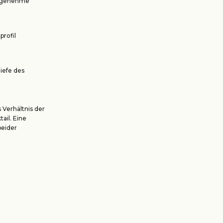
angenehme
profil
iefe des
Verhältnis der
ail. Eine
beider