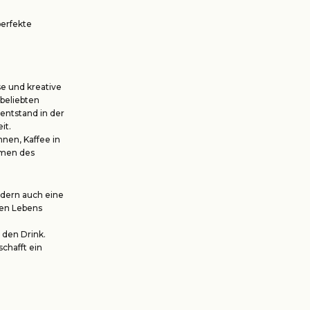
perfekte
se und kreative
 beliebten
entstand in der
it.
nen, Kaffee in
omen des
ndern auch eine
chen Lebens
 den Drink.
chafft ein