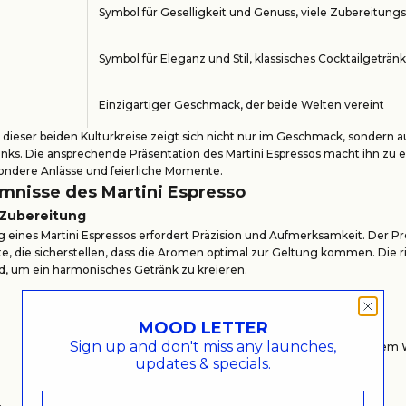
Symbol für Geselligkeit und Genuss, viele Zubereitung
Symbol für Eleganz und Stil, klassisches Cocktailgetränk
Einzigartiger Geschmack, der beide Welten vereint
dieser beiden Kulturkreise zeigt sich nicht nur im Geschmack, sondern a
inks. Die ansprechende Präsentation des Martini Espressos macht ihn zu 
sondere Anlässe und feierliche Momente.
mnisse des Martini Espresso
 Zubereitung
 eines Martini Espressos erfordert Präzision und Aufmerksamkeit. Der P
e, die sicherstellen, dass die Aromen optimal zur Geltung kommen. Die r
d, um ein harmonisches Getränk zu kreieren.
BESCHREIBUNG
MOOD LETTER
Sign up and don't miss any launches,
Frisch gemahlene Kaffeebohnen verwenden und mit heißem 
updates & specials.
extrahieren.