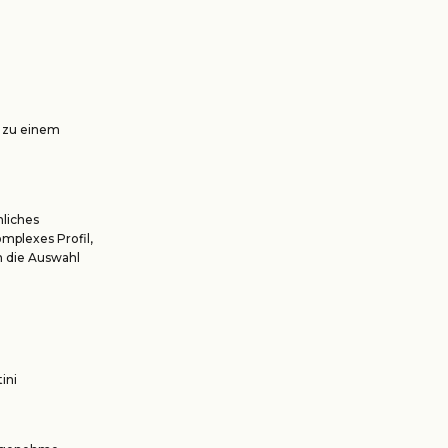
o zu einem
liches
mplexes Profil,
en die Auswahl
ini