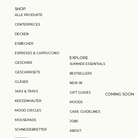
Zum Inhalt springen
SHOP
ALLE PRODUKTE
CENTERPIECES
DECKEN
EISBECHER
ESPRESSO & CAPPUCCINO
EXPLORE
GESCHIRR
SUMMER ESSENTIALS
GESCHIRRSETS
BESTSELLERS
GLÄSER
NEW IN
JARS & TRAYS
GIFT GUIDES
COMING SOON
KERZENHALTER
MOODS
MOOD CIRCLES
CARE GUIDELINES
MOUSEPADS
JOBS
SCHNEIDEBRETTER
ABOUT