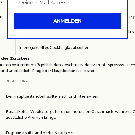
is
Wodka oder Gin mit einem Hauch von Vermouth mischen.
on
Den frisch gebrühten Espresso zur Martini-Basis in das Shaker 
ANMELDEN
Gut schütteln, um die Zutaten zu vermischen und abzukühlen.
In ein gekühltes Cocktailglas abseihen.
 der Zutaten
utaten bestimmt maßgeblich den Geschmack des Martini Espressos. Hoc
sind unerlässlich. Einige der Hauptbestandteile sind:
BEDEUTUNG
Der Hauptbestandteil; sollte frisch und intensiv sein.
Basisalkohol; Wodka sorgt für einen neutralen Geschmack, während 
zusätzliche Aromen bringt.
Fügt eine süße und herbe Note hinzu.