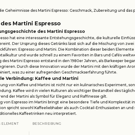
die Geheimnisse des Martini Espresso: Geschmack, Zubereitung und das 
!
 des Martini Espresso
ungsgeschichte des Martini Espresso
resso hat eine interessante Entstehungsgeschichte, die kulturelle Einflüs
reint. Der Ursprung dieses Getränks lässt sich auf die Mischung von zwei
kführen: Espresso und Martini. Die Kombination dieser beiden Elemente 
ilkultur und wurde schnell zu einem Favoriten in Bars und Cafés weltwe
 des Martini Espresso entstand in den 1980er Jahren, als Barkeeper began
tegrieren. Durch diese Innovation wurde der Martini mit den kräftigen Ar
iniert, was zu einer aufregenden Geschmackserfahrung führte.
lle Verbindung: Kaffee und Martini
ng von Kaffee und Martini ist nicht nur ein kulinarisches Experiment, so
indung. Kaffee wird in vielen Kulturen als wichtiger Bestandteil des tägli
end der Martini als Symbol für Eleganz und Raffinesse gilt.
von Espresso im Martini bringt eine besondere Tiefe und Komplexität in
on spricht sowohl Kaffeeliebhaber als auch Cocktail-Enthusiasten an und s
aditionelles Kaffeetrinken neu interpretiert.
S ELEMENT
BESCHREIBUNG