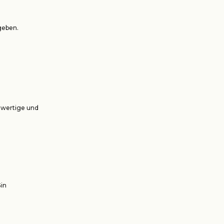
geben.
hwertige und
Gin