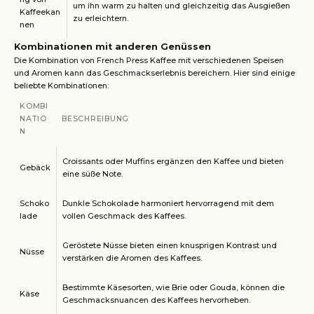
um ihn warm zu halten und gleichzeitig das Ausgießen
Kaffeekan
zu erleichtern.
nen
Kombinationen mit anderen Genüssen
Die Kombination von French Press Kaffee mit verschiedenen Speisen
und Aromen kann das Geschmackserlebnis bereichern. Hier sind einige
beliebte Kombinationen:
KOMBI
NATIO
BESCHREIBUNG
N
Croissants oder Muffins ergänzen den Kaffee und bieten
Gebäck
eine süße Note.
Schoko
Dunkle Schokolade harmoniert hervorragend mit dem
lade
vollen Geschmack des Kaffees.
Geröstete Nüsse bieten einen knusprigen Kontrast und
Nüsse
verstärken die Aromen des Kaffees.
Bestimmte Käsesorten, wie Brie oder Gouda, können die
Käse
Geschmacksnuancen des Kaffees hervorheben.