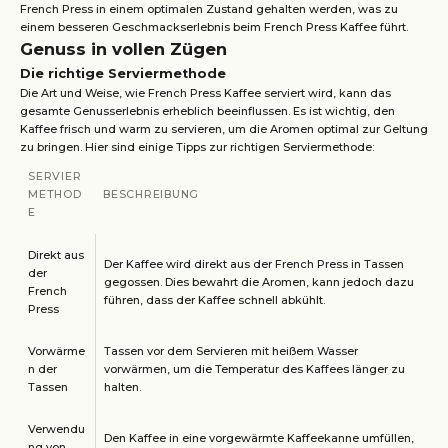
French Press in einem optimalen Zustand gehalten werden, was zu
einem besseren Geschmackserlebnis beim French Press Kaffee führt.
Genuss in vollen Zügen
Die richtige Serviermethode
Die Art und Weise, wie French Press Kaffee serviert wird, kann das
gesamte Genusserlebnis erheblich beeinflussen. Es ist wichtig, den
Kaffee frisch und warm zu servieren, um die Aromen optimal zur Geltung
zu bringen. Hier sind einige Tipps zur richtigen Serviermethode:
SERVIER
METHOD
BESCHREIBUNG
E
Direkt aus
Der Kaffee wird direkt aus der French Press in Tassen
der
gegossen. Dies bewahrt die Aromen, kann jedoch dazu
French
führen, dass der Kaffee schnell abkühlt.
Press
Vorwärme
Tassen vor dem Servieren mit heißem Wasser
n der
vorwärmen, um die Temperatur des Kaffees länger zu
Tassen
halten.
Verwendu
Den Kaffee in eine vorgewärmte Kaffeekanne umfüllen,
ng von