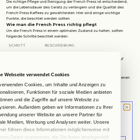
Die richtige Pflege und Reinigung der French Press ist entscheidend,
um die Lebensdauer des Geräts zu verlängern und die Qualität des
French Press Kaffees zu gewährleisten. Hier sind einige wichtige
Punkte, die beachtet werden sollten.
Wie man die French Press richtig pflegt
Um die French Press in einem optimalen Zustand zu halten, sollten
folgende Schritte beachtet werden:
SCHRITT
BESCHREIBUNG
1. Regelmäßige
Überprüfen Sie die Teile der French Press auf
Inspektion
Risse oder Beschädigungen.
se Webseite verwendet Cookies
2. Richtiges
Lagern Sie die French Press an einem trockenen
Lagern
Ort, um Schimmelbildung zu vermeiden.
verwenden Cookies, um Inhalte und Anzeigen zu
onalisieren, Funktionen für soziale Medien anbieten
Setzen Sie die French Press nicht extremen
önnen und die Zugriffe auf unsere Website zu
3. Vermeidung
Temperaturen aus, um Materialschäden zu
von Überhitzung
ysieren. Außerdem geben wir Informationen zu Ihrer
verhindern.
MOOD LETTER
endung unserer Website an unsere Partner für
Sign up and don't miss any launches,
4. Verwendung
ale Medien, Werbung und Analysen weiter. Unsere
Reinigen Sie die Außenseite mit einem weichen
von weichen
updates & specials.
ner führen diese Informationen möglicherweise mit
Tuch, um Kratzer zu vermeiden.
Tüchern
eren Daten zusammen, die Sie ihnen bereitgestellt