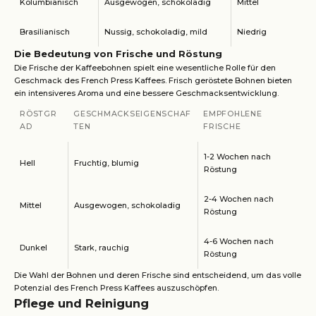
Kolumbianisch
Ausgewogen, schokoladig
Mittel
Brasilianisch
Nussig, schokoladig, mild
Niedrig
Die Bedeutung von Frische und Röstung
Die Frische der Kaffeebohnen spielt eine wesentliche Rolle für den
Geschmack des French Press Kaffees. Frisch geröstete Bohnen bieten
ein intensiveres Aroma und eine bessere Geschmacksentwicklung.
RÖSTGR
GESCHMACKSEIGENSCHAF
EMPFOHLENE
AD
TEN
FRISCHE
1-2 Wochen nach
Hell
Fruchtig, blumig
Röstung
2-4 Wochen nach
Mittel
Ausgewogen, schokoladig
Röstung
4-6 Wochen nach
Dunkel
Stark, rauchig
Röstung
Die Wahl der Bohnen und deren Frische sind entscheidend, um das volle
Potenzial des French Press Kaffees auszuschöpfen.
Pflege und Reinigung