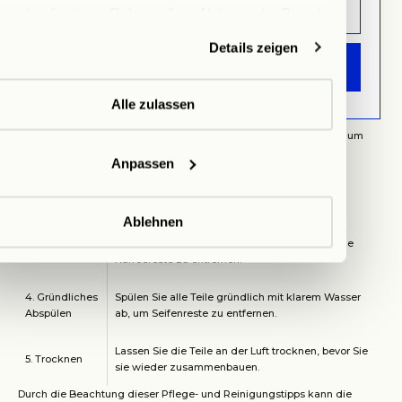
Tipps zur Reinigung und Wartung
n oder die sie im Rahmen Ihrer Nutzung der Dienste
Eine gründliche Reinigung nach jedem Gebrauch ist wichtig, um
ammelt haben.
Rückstände zu entfernen und den Geschmack des Kaffees zu
Details zeigen
bewahren. Hier sind einige Tipps zur effektiven Reinigung:
ANMELDEN
REINIGUNGS
BESCHREIBUNG
SCHRITT
Alle zulassen
1. Zerlegen der
Nehmen Sie den Kolben und die Filter heraus, um
French Press
eine gründliche Reinigung zu ermöglichen.
Anpassen
2. Warmes
Verwenden Sie warmes Wasser mit mildem
Seifenwasser
Geschirrspülmittel, um alle Teile zu reinigen.
Ablehnen
Nutzen Sie eine weiche Bürste, um hartnäckige
3. Bürsten
Kaffeereste zu entfernen.
4. Gründliches
Spülen Sie alle Teile gründlich mit klarem Wasser
Abspülen
ab, um Seifenreste zu entfernen.
Lassen Sie die Teile an der Luft trocknen, bevor Sie
5. Trocknen
sie wieder zusammenbauen.
Durch die Beachtung dieser Pflege- und Reinigungstipps kann die