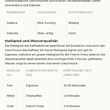
unterschiedliche Geschmäcker und Aromen. Die bekanntesten Sorten
sind Arabica und Robusta.
BOHNENART
GESCHMACK
KOFFEINGEHALT
Arabica
Mild, fruchtig
Niedrig
Robusta
Stark, erdig
Hoch
Mahlgrad und Wasserqualität
Der Mahlgrad der Kaffeebohnen beeinflusst die Extraktion und somit den
Geschmack des Kaffees. Ein feiner Mahlgrad eignet sich gut für
Espresso, während ein grober Mahlgrad für die French Press ideal ist. Die
Wasserqualität spielt ebenfalls eine wichtige Rolle. Frisches, gefiltertes
Wasser sorgt für einen klaren und reinen Geschmack.
MAHLGR
ZUBEREITUNGSMETH
EMPFOHLENE ZEIT
AD
ODE
(MINUTEN)
Fein
Espresso
25-30 Sekunden
Mittel
Filterkaffee
4-5 Minuten
Grob
French Press
4-6 Minuten