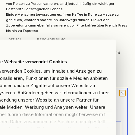
von Person zu Person variieren, sind jedoch häufig ein wichtiger
Bestandteil des täglichen Lebens.
Einige Menschen bevorzugen es, ihren Kaffee in Ruhe zu Hause zu
genießen, während andere ihn unterwegs trinken. Die Art der
Zubereitung kann ebenfalls variieren, von Filterkaffee über French Press
bis hin zu Espresso.
RITUAL
BESCHREIBUNG
Die Art und Weise, wie der Kaffee zubereitet wird
Zubereitung
(z.B. Filter, French Press).
se Webseite verwendet Cookies
verwenden Cookies, um Inhalte und Anzeigen zu
Genussort
Ob zu Hause, im Büro oder unterwegs.
onalisieren, Funktionen für soziale Medien anbieten
Begleitende
Oft wird der Kaffee mit einem Frühstück oder
önnen und die Zugriffe auf unsere Website zu
Speisen
Snacks kombiniert.
ysieren. Außerdem geben wir Informationen zu Ihrer
Diese Rituale tragen dazu bei, den Morgen zu strukturieren und den Tag
MOOD LETTER
endung unserer Website an unsere Partner für
positiv zu beginnen. Der "Guten Morgen Kaffee" ist somit nicht nur ein
Sign up and don't miss any launches,
ale Medien, Werbung und Analysen weiter. Unsere
Getränk, sondern ein wichtiger Bestandteil der täglichen Routine vieler
updates & specials.
ner führen diese Informationen möglicherweise mit
Menschen.
Kaffee und Ästhetik
eren Daten zusammen, die Sie ihnen bereitgestellt
Die Kunst der Kaffeepräsentation
n oder die sie im Rahmen Ihrer Nutzung der Dienste
Die Präsentation von Kaffee spielt eine entscheidende Rolle im