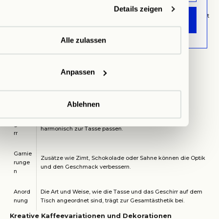
ammelt haben.
Gesamterlebnis des Kaffeetrinkens. Eine ansprechende Präsentation
Details zeigen
kann den Genuss des "Guten Morgen Kaffees" erheblich steigern. Es gibt
ANMELDEN
verschiedene Elemente, die zur Ästhetik der Kaffeepräsentation
beitragen.
Alle zulassen
ELEM
BESCHREIBUNG
ENT
Anpassen
Die Wahl der Tasse kann den Eindruck des Kaffees
Tasse
beeinflussen. Materialien wie Porzellan oder Glas sind
beliebt.
Ablehnen
Servier
Untertassen, Löffel und andere Utensilien sollten
geschi
harmonisch zur Tasse passen.
rr
Garnie
Zusätze wie Zimt, Schokolade oder Sahne können die Optik
runge
und den Geschmack verbessern.
n
Anord
Die Art und Weise, wie die Tasse und das Geschirr auf dem
nung
Tisch angeordnet sind, trägt zur Gesamtästhetik bei.
Kreative Kaffeevariationen und Dekorationen