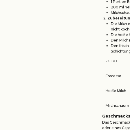
1 Portion E
200 ml hei
Milchschau
Zubereitun
Die Milch 
nicht koche
Die heiße 
Den Milchs
Den frisch
Schichtun
ZUTAT
Espresso
Heiße Milch
Milchschaum
Geschmacksp
Das Geschmacksp
oder eines Capp