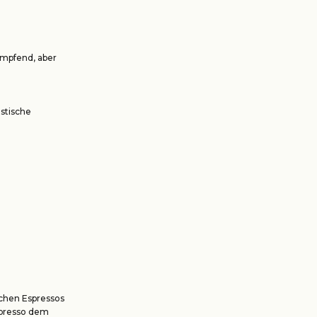
ampfend, aber
stische
schen Espressos
Espresso dem