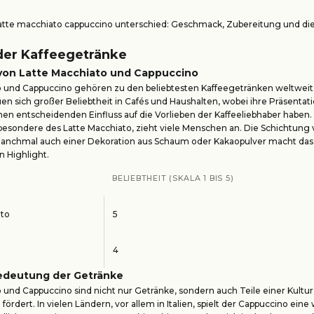
atte macchiato cappuccino unterschied: Geschmack, Zubereitung und die
der Kaffeegetränke
 von Latte Macchiato und Cappuccino
o und Cappuccino gehören zu den beliebtesten Kaffeegetränken weltweit
en sich großer Beliebtheit in Cafés und Haushalten, wobei ihre Präsentat
en entscheidenden Einfluss auf die Vorlieben der Kaffeeliebhaber haben.
besondere des Latte Macchiato, zieht viele Menschen an. Die Schichtung 
anchmal auch einer Dekoration aus Schaum oder Kakaopulver macht das
 Highlight.
BELIEBTHEIT (SKALA 1 BIS 5)
ato
5
4
Bedeutung der Getränke
 und Cappuccino sind nicht nur Getränke, sondern auch Teile einer Kultur,
rdert. In vielen Ländern, vor allem in Italien, spielt der Cappuccino eine 