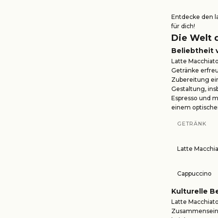
Entdecke den l
für dich!
Die Welt 
Beliebtheit
Latte Macchiat
Getränke erfreu
Zubereitung ein
Gestaltung, ins
Espresso und m
einem optischen
GETRÄNK
Latte Macchi
Cappuccino
Kulturelle 
Latte Macchiato
Zusammensein fö