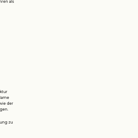
hren als
ktur
 Name
 wie der
ugen.
tung zu