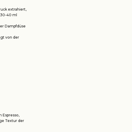
ck extrahiert,
l 30-40 ml
iner Dampfdüse
lgt von der
n Espresso,
ge Textur der