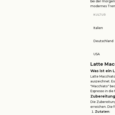
bei der morgend
modernes Trend
KULTUR
Italien
Deutschland
USA
Latte Mac
Was ist ein 
Latte Macchiato
auszeichnet. Es
"Macchiato" bed
Espresso in die
Zubereitung
Die Zubereitung
erreichen. Die 
Zutaten
: