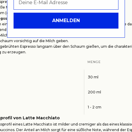
spresso (ca. 30 ml)
ße Milch
m (etwa 1 - 2 cm)
gsschritte
:
ANMELDEN
in einem Topf oder einer Dampfdüse aufschäumen und erhitzen, bis sie d
nd ist.
Milch in ein hohes Glas gießen.
chaum vorsichtig auf die Milch geben.
 gebrühten Espresso langsam über den Schaum gießen, um die charakteri
g zu erzeugen.
MENGE
30 ml
200 ml
1 - 2 cm
rofil von Latte Macchiato
rofil eines Latte Macchiato ist milder und cremiger als das eines klassi
uccinos. Der Anteil an Milch sorgt für eine süßliche Note, während der 