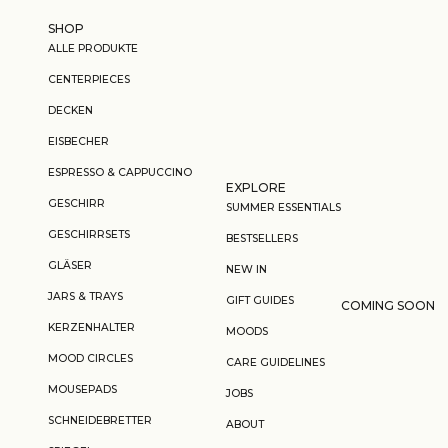
Zum Inhalt springen
SHOP
ALLE PRODUKTE
CENTERPIECES
DECKEN
EISBECHER
ESPRESSO & CAPPUCCINO
EXPLORE
GESCHIRR
SUMMER ESSENTIALS
GESCHIRRSETS
BESTSELLERS
GLÄSER
NEW IN
JARS & TRAYS
GIFT GUIDES
COMING SOON
KERZENHALTER
MOODS
MOOD CIRCLES
CARE GUIDELINES
MOUSEPADS
JOBS
SCHNEIDEBRETTER
ABOUT