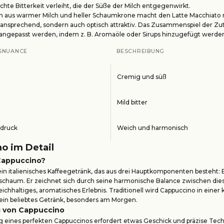
ichte Bitterkeit verleiht, die der Süße der Milch entgegenwirkt.
n aus warmer Milch und heller Schaumkrone macht den Latte Macchiato n
ansprechend, sondern auch optisch attraktiv. Das Zusammenspiel der Zut
 angepasst werden, indem z. B. Aromaöle oder Sirups hinzugefügt werde
SNUANCE
BESCHREIBUNG
Cremig und süß
Mild bitter
druck
Weich und harmonisch
o im Detail
 Cappuccino?
ein italienisches Kaffeegetränk, das aus drei Hauptkomponenten besteht: 
hschaum. Er zeichnet sich durch seine harmonische Balance zwischen die
eichhaltiges, aromatisches Erlebnis. Traditionell wird Cappuccino in einer
t ein beliebtes Getränk, besonders am Morgen.
 von Cappuccino
 eines perfekten Cappuccinos erfordert etwas Geschick und präzise Techn