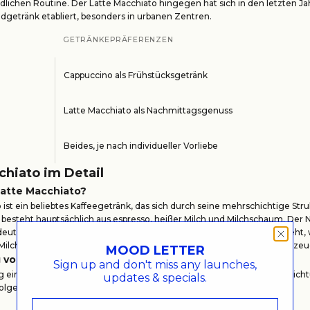
lichen Routine. Der Latte Macchiato hingegen hat sich in den letzten Ja
getränk etabliert, besonders in urbanen Zentren.
GETRÄNKEPRÄFERENZEN
Cappuccino als Frühstücksgetränk
Latte Macchiato als Nachmittagsgenuss
Beides, je nach individueller Vorliebe
chiato im Detail
Latte Macchiato?
 ist ein beliebtes Kaffeegetränk, das sich durch seine mehrschichtige Stru
 besteht hauptsächlich aus espresso, heißer Milch und Milchschaum. Der
eutet "gefleckt" oder "markiert", was sich auf die Art und Weise bezieht,
 Milch gegossen wird, um eine charakteristische, gefleckte Optik zu erze
MOOD LETTER
 von Latte Macchiato
Sign up and don't miss any launches,
 eines Latte Macchiato erfordert einige Schritte, um die perfekte Schich
updates & specials.
folgenden Schritte zeigen, wie man einen Latte Macchiato zubereitet: