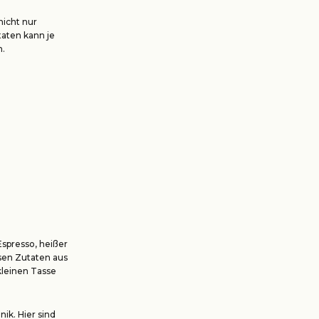
icht nur
aten kann je
n.
Espresso, heißer
sen Zutaten aus
 kleinen Tasse
ik. Hier sind