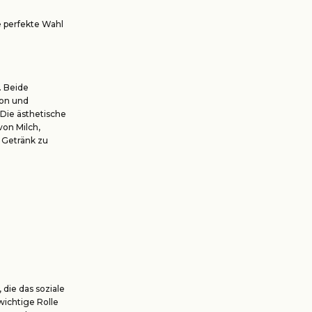
 perfekte Wahl
. Beide
ion und
 Die ästhetische
von Milch,
 Getränk zu
 die das soziale
wichtige Rolle