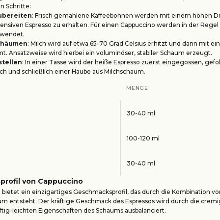
n Schritte:
ubereiten
: Frisch gemahlene Kaffeebohnen werden mit einem hohen Dru
ensiven Espresso zu erhalten. Für einen Cappuccino werden in der Rege
rwendet.
schäumen
: Milch wird auf etwa 65-70 Grad Celsius erhitzt und dann mit e
. Ansatzweise wird hierbei ein voluminöser, stabiler Schaum erzeugt.
tellen
: In einer Tasse wird der heiße Espresso zuerst eingegossen, gefo
lch und schließlich einer Haube aus Milchschaum.
MENGE
30-40 ml
100-120 ml
30-40 ml
rofil von Cappuccino
bietet ein einzigartiges Geschmacksprofil, das durch die Kombination vo
um entsteht. Der kräftige Geschmack des Espressos wird durch die cremi
uftig-leichten Eigenschaften des Schaums ausbalanciert.