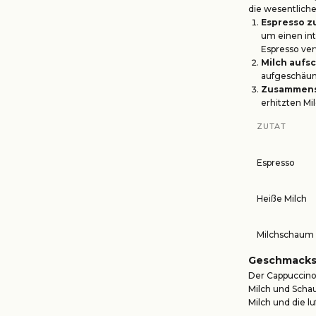
die wesentliche
Espresso z
um einen int
Espresso ve
Milch auf
aufgeschäumt
Zusammens
erhitzten Mi
ZUTAT
Espresso
Heiße Milch
Milchschaum
Geschmacksp
Der Cappuccino 
Milch und Scha
Milch und die l