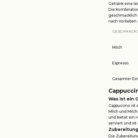
Getränk eine le
Die Kombinatio
geschmacklich 
nach Vorlieben
GESCHMACK
Milch
Espresso
Gesamter Ein
Cappuccin
Was ist ein
Cappuccino ist 
Milch und Milc
und bietet ein r
serviert und is
Zubereitung
Die Zubereitung