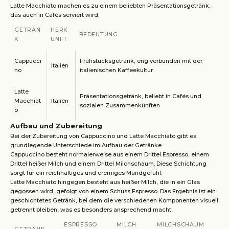
Latte Macchiato machen es zu einem beliebten Präsentationsgetränk,
das auch in Cafés serviert wird.
GETRÄN
HERK
BEDEUTUNG
K
UNFT
Cappucci
Frühstücksgetränk, eng verbunden mit der
Italien
no
italienischen Kaffeekultur
Latte
Präsentationsgetränk, beliebt in Cafés und
Macchiat
Italien
sozialen Zusammenkünften
o
Aufbau und Zubereitung
Bei der Zubereitung von Cappuccino und Latte Macchiato gibt es
grundlegende Unterschiede im Aufbau der Getränke.
Cappuccino besteht normalerweise aus einem Drittel Espresso, einem
Drittel heißer Milch und einem Drittel Milchschaum. Diese Schichtung
sorgt für ein reichhaltiges und cremiges Mundgefühl.
Latte Macchiato hingegen besteht aus heißer Milch, die in ein Glas
gegossen wird, gefolgt von einem Schuss Espresso. Das Ergebnis ist ein
geschichtetes Getränk, bei dem die verschiedenen Komponenten visuell
getrennt bleiben, was es besonders ansprechend macht.
ESPRESSO
MILCH
MILCHSCHAUM