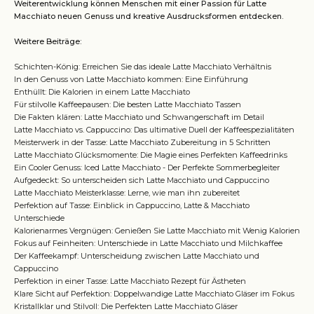
Weiterentwicklung können Menschen mit einer Passion für Latte
Macchiato neuen Genuss und kreative Ausdrucksformen entdecken.
Weitere Beiträge:
Schichten-König: Erreichen Sie das ideale Latte Macchiato Verhältnis
In den Genuss von Latte Macchiato kommen: Eine Einführung
Enthüllt: Die Kalorien in einem Latte Macchiato
Für stilvolle Kaffeepausen: Die besten Latte Macchiato Tassen
Die Fakten klären: Latte Macchiato und Schwangerschaft im Detail
Latte Macchiato vs. Cappuccino: Das ultimative Duell der Kaffeespezialitäten
Meisterwerk in der Tasse: Latte Macchiato Zubereitung in 5 Schritten
Latte Macchiato Glücksmomente: Die Magie eines Perfekten Kaffeedrinks
Ein Cooler Genuss: Iced Latte Macchiato - Der Perfekte Sommerbegleiter
Aufgedeckt: So unterscheiden sich Latte Macchiato und Cappuccino
Latte Macchiato Meisterklasse: Lerne, wie man ihn zubereitet
Perfektion auf Tasse: Einblick in Cappuccino, Latte & Macchiato
Unterschiede
Kalorienarmes Vergnügen: Genießen Sie Latte Macchiato mit Wenig Kalorien
Fokus auf Feinheiten: Unterschiede in Latte Macchiato und Milchkaffee
Der Kaffeekampf: Unterscheidung zwischen Latte Macchiato und
Cappuccino
Perfektion in einer Tasse: Latte Macchiato Rezept für Ästheten
Klare Sicht auf Perfektion: Doppelwandige Latte Macchiato Gläser im Fokus
Kristallklar und Stilvoll: Die Perfekten Latte Macchiato Gläser