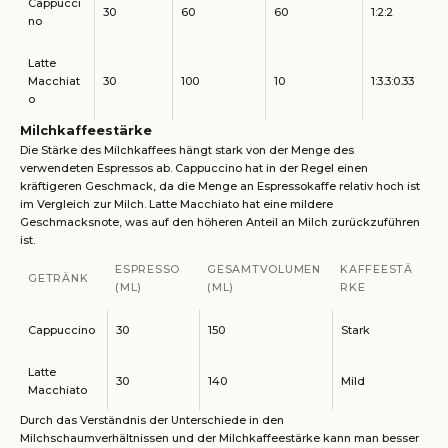
Cappucci
30
60
60
1:2:2
no
Latte
Macchiat
30
100
10
1:3.3:0.33
o
Milchkaffeestärke
Die Stärke des Milchkaffees hängt stark von der Menge des
verwendeten Espressos ab. Cappuccino hat in der Regel einen
kräftigeren Geschmack, da die Menge an Espressokaffe relativ hoch ist
im Vergleich zur Milch. Latte Macchiato hat eine mildere
Geschmacksnote, was auf den höheren Anteil an Milch zurückzuführen
ist.
ESPRESSO
GESAMTVOLUMEN
KAFFEESTÄ
GETRÄNK
(ML)
(ML)
RKE
Cappuccino
30
150
Stark
Latte
30
140
Mild
Macchiato
Durch das Verständnis der Unterschiede in den
Milchschaumverhältnissen und der Milchkaffeestärke kann man besser