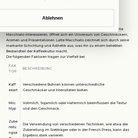
eine fundierte Wahl treffen.
Genuss ohne Grenzen
Vielfalt genießen
Ablehnen
Die Welt des Kaffees bietet eine schier unendliche Auswahl an
Variationen und Zubereitungsarten. Für diejenigen, die sich für Latte
Macchiato interessieren, öffnet sich ein Universum von Geschmäckern,
Aromen und Präsentationen. Latte Macchiato zeichnet sich durch seine
markante Schichtung und Ästhetik aus, was ihn zu einem beliebten
Bestandteil der Kaffeekultur macht.
Die folgenden Faktoren tragen zur Vielfalt bei:
FAK
BESCHREIBUNG
TOR
Kaff
Verschiedene Bohnen können unterschiedliche
eeart
Geschmäcker und Intensitäten bieten.
Milc
Vollmilch, Sojamilch oder Hafermilch beeinflussen die Textur
htyp
und den Geschmack.
Zube
Die Verwendung von verschiedenen Techniken, wie etwa der
reitu
Zubereitung im Siebträger oder in der French Press, kann das
ngsa
Ergebnis stark variieren.