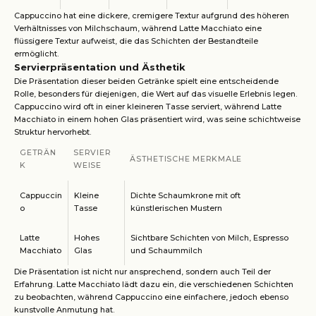
Cappuccino hat eine dickere, cremigere Textur aufgrund des höheren
Verhältnisses von Milchschaum, während Latte Macchiato eine
flüssigere Textur aufweist, die das Schichten der Bestandteile
ermöglicht.
Servierpräsentation und Ästhetik
Die Präsentation dieser beiden Getränke spielt eine entscheidende
Rolle, besonders für diejenigen, die Wert auf das visuelle Erlebnis legen.
Cappuccino wird oft in einer kleineren Tasse serviert, während Latte
Macchiato in einem hohen Glas präsentiert wird, was seine schichtweise
Struktur hervorhebt.
GETRÄN
SERVIER
ÄSTHETISCHE MERKMALE
K
WEISE
Cappuccin
Kleine
Dichte Schaumkrone mit oft
o
Tasse
künstlerischen Mustern
Latte
Hohes
Sichtbare Schichten von Milch, Espresso
Macchiato
Glas
und Schaummilch
Die Präsentation ist nicht nur ansprechend, sondern auch Teil der
Erfahrung. Latte Macchiato lädt dazu ein, die verschiedenen Schichten
zu beobachten, während Cappuccino eine einfachere, jedoch ebenso
kunstvolle Anmutung hat.