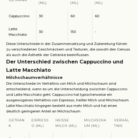
GETRÄNK
(ML)
(ML)
(ML)
Cappuccino
30
60
60
Latte
30
150
-
Macchiato
Diese Unterschiede in der Zusammensetzung und Zubereitung führen
zu verschiedenen Geschmäckern und Texturen, die sowohl den Genuss
als auch die Ästhetik der Getränke beeinflussen.
Der Unterschied zwischen Cappuccino und
Latte Macchiato
Milchschaumverhältnisse
Die Unterschiede im Verhältnis von Milch und Milchschaum sind
entscheidend, wenn es um die Unterscheidung zwischen Cappuccino
und Latte Macchiato geht. Cappuccino hat typischerweise ein
ausgewogenes Verhältnis von Espresso, heißer Milch und Milchschaum.
Latte Macchiato hingegen besteht aus mehr Milch und hat einen
deutlich geringeren Anteil an Milchschaum.
GETRÄN
ESPRESS
HEISSE M
MILCHSCHA
VERHÄL
K
O (ML)
ILCH (ML)
UM (ML)
TNIS