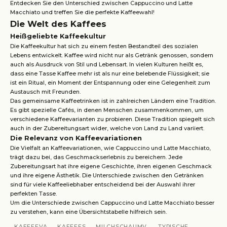
Entdecken Sie den Unterschied zwischen Cappuccino und Latte
Macchiato und treffen Sie die perfekte Kaffeewahl!
Die Welt des Kaffees
Heißgeliebte Kaffeekultur
Die Kaffeekultur hat sich zu einem festen Bestandteil des sozialen
Lebens entwickelt. Kaffee wird nicht nur als Getränk genossen, sondern
auch als Ausdruck von Stil und Lebensart. In vielen Kulturen heißt es,
dass eine Tasse Kaffee mehr ist als nur eine belebende Flüssigkeit; sie
ist ein Ritual, ein Moment der Entspannung oder eine Gelegenheit zum
Austausch mit Freunden.
Das gemeinsame Kaffeetrinken ist in zahlreichen Ländern eine Tradition.
Es gibt spezielle Cafés, in denen Menschen zusammenkommen, um
verschiedene Kaffeevarianten zu probieren. Diese Tradition spiegelt sich
auch in der Zubereitungsart wider, welche von Land zu Land variiert.
Die Relevanz von Kaffeevariationen
Die Vielfalt an Kaffeevariationen, wie Cappuccino und Latte Macchiato,
trägt dazu bei, das Geschmackserlebnis zu bereichern. Jede
Zubereitungsart hat ihre eigene Geschichte, ihren eigenen Geschmack
und ihre eigene Ästhetik. Die Unterschiede zwischen den Getränken
sind für viele Kaffeeliebhaber entscheidend bei der Auswahl ihrer
perfekten Tasse.
Um die Unterschiede zwischen Cappuccino und Latte Macchiato besser
zu verstehen, kann eine Übersichtstabelle hilfreich sein.
KAFFEEVA
KAFFEES
MILCHSCHAUMV
TYPISCHE