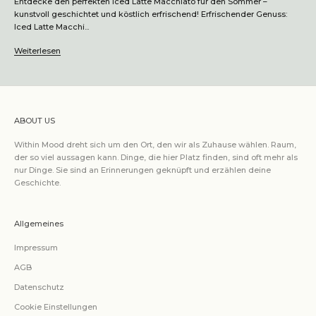
Entdecke den perfekten Iced Latte Macchiato für den Sommer –
kunstvoll geschichtet und köstlich erfrischend! Erfrischender Genuss:
Iced Latte Macchi...
Weiterlesen
ABOUT US
Within Mood dreht sich um den Ort, den wir als Zuhause wählen. Raum,
der so viel aussagen kann. Dinge, die hier Platz finden, sind oft mehr als
nur Dinge. Sie sind an Erinnerungen geknüpft und erzählen deine
Geschichte.
Allgemeines
Impressum
AGB
Datenschutz
Cookie Einstellungen