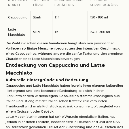
RIANTE
TÄRKE
ERHÄLTNIS
SERVIERGRÖSSE
Cappuccino
Stark
1:1:1
150 - 180 ml
Latte
Mild
1:3
240 - 300 ml
Macchiato
Die Wahl zwischen diesen Variationen hängt stark von persönlichen
Vorlieben ab. Einige Menschen bevorzugen den intensiven Geschmack
eines Cappuccinos, während andere die sanfte Textur und den cremigen
Charakter eines Latte Macchiatos bevorzugen.
Entdeckung von Cappuccino und Latte
Macchiato
Kulturelle Hintergründe und Bedeutung
Cappuccino und Latte Macchiato haben jeweils ihren eigenen kulturellen
Hintergrund und eine besondere Bedeutung, die sich in ihren
Herkunftsländern widerspiegeln. Cappuccino stammt ursprünglich aus
Italien und ist eng mit der italienischen Kaffeekultur verbunden.
Traditionell wird er als Frühstücksgetränk konsumiert, oft begleitet von
einem Croissant oder Gebäck.
Latte Macchiato hingegen hat seine Wurzeln ebenfalls in Italien, hat
jedoch in anderen Ländern, insbesondere in Deutschland und den USA,
an Beliebtheit gewonnen. Die Art der Zubereitung und das Aussehen des