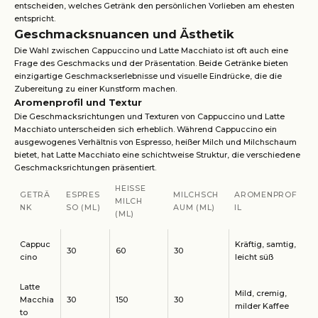
entscheiden, welches Getränk den persönlichen Vorlieben am ehesten
entspricht.
Geschmacksnuancen und Ästhetik
Die Wahl zwischen Cappuccino und Latte Macchiato ist oft auch eine
Frage des Geschmacks und der Präsentation. Beide Getränke bieten
einzigartige Geschmackserlebnisse und visuelle Eindrücke, die die
Zubereitung zu einer Kunstform machen.
Aromenprofil und Textur
Die Geschmacksrichtungen und Texturen von Cappuccino und Latte
Macchiato unterscheiden sich erheblich. Während Cappuccino ein
ausgewogenes Verhältnis von Espresso, heißer Milch und Milchschaum
bietet, hat Latte Macchiato eine schichtweise Struktur, die verschiedene
Geschmacksrichtungen präsentiert.
HEISSE M
GETRÄ
ESPRES
MILCHSCH
AROMENPROF
ILCH (
NK
SO (ML)
AUM (ML)
IL
ML)
Cappuc
Kräftig, samtig,
30
60
30
cino
leicht süß
Latte
Mild, cremig,
Macchia
30
150
30
milder Kaffee
to