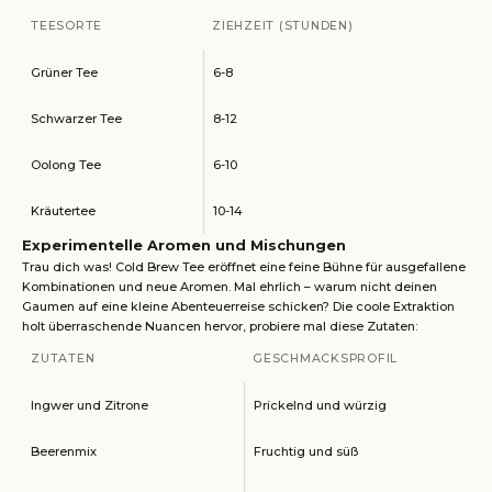
TEESORTE
ZIEHZEIT (STUNDEN)
Grüner Tee
6-8
Schwarzer Tee
8-12
Oolong Tee
6-10
Kräutertee
10-14
Experimentelle Aromen und Mischungen
Trau dich was! Cold Brew Tee eröffnet eine feine Bühne für ausgefallene
Kombinationen und neue Aromen. Mal ehrlich – warum nicht deinen
Gaumen auf eine kleine Abenteuerreise schicken? Die coole Extraktion
holt überraschende Nuancen hervor, probiere mal diese Zutaten:
ZUTATEN
GESCHMACKSPROFIL
Ingwer und Zitrone
Prickelnd und würzig
Beerenmix
Fruchtig und süß