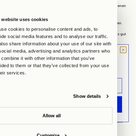
Untertassen und Löffeln. Ein bisschen Glanz schadet nie!
Spaß beim Experimentieren: Versuchen Sie es mal mit verschiedenen
Serviermethoden wie auf Eis oder einem Spritzer Zitrone.
Passende Begleiter und Snacks
 website uses cookies
Cold Brew Tee allein ist großartig, aber mit den richtigen Leckereien
se cookies to personalise content and ads, to
dazu… Halleluja! Die perfekte Snack-Kombo kann das
Geschmackserlebnis immens verbessern. Schauen wir uns an, was gut
ide social media features and to analyse our traffic.
zu einem frisch gebrühten Cold Brew passt:
lso share information about your use of our site with
BEGLEITER/SN
social media, advertising and analytics partners who
BESCHREIBUNG
ACK
MOOD LETTER
combine it with other information that you’ve
Sign up and don't miss any launches,
ided to them or that they’ve collected from your use
Freche Früchtchen wie Erdbeeren oder
updates & specials.
Frisches Obst
heir services.
Orangenstückchen.
Nüsse und
Knusprige Nüsse und Samen – eine kleine
Samen
Gaumen-Party.
Show details
Gebäck und
Süße Verführungen am Nachmittag: Gebäck und
ANMELDEN
Kuchen
Kuchen.
Allow all
Verschiedene Käse, ein bisschen herzhaft geht
Käseauswahl
immer!
Customize