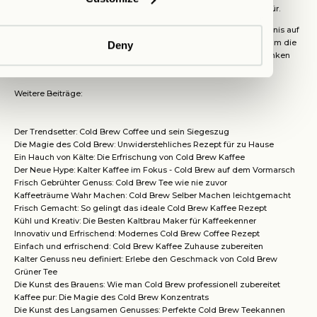
Gemüsesticks
Frische Karotten, Paprika-Sticks und ab dafür.
Durch die Wahl von passenden Snacks ergänzen Sie Ihr Tee-Erlebnis auf
zauberhafte Weise. Warum nicht mal ein bisschen ausprobieren, um die
Deny
perfekte Kombi für sich zu finden? So wird das Cold Brew Tee-Trinken
zum echten Highlight Ihres Tages. Mahlzeit!
Weitere Beiträge:
Der Trendsetter: Cold Brew Coffee und sein Siegeszug
Die Magie des Cold Brew: Unwiderstehliches Rezept für zu Hause
Ein Hauch von Kälte: Die Erfrischung von Cold Brew Kaffee
Der Neue Hype: Kalter Kaffee im Fokus - Cold Brew auf dem Vormarsch
Frisch Gebrühter Genuss: Cold Brew Tee wie nie zuvor
Kaffeeträume Wahr Machen: Cold Brew Selber Machen leichtgemacht
Frisch Gemacht: So gelingt das ideale Cold Brew Kaffee Rezept
Kühl und Kreativ: Die Besten Kaltbrau Maker für Kaffeekenner
Innovativ und Erfrischend: Modernes Cold Brew Coffee Rezept
Einfach und erfrischend: Cold Brew Kaffee Zuhause zubereiten
Kalter Genuss neu definiert: Erlebe den Geschmack von Cold Brew
Grüner Tee
Die Kunst des Brauens: Wie man Cold Brew professionell zubereitet
Kaffee pur: Die Magie des Cold Brew Konzentrats
Die Kunst des Langsamen Genusses: Perfekte Cold Brew Teekannen