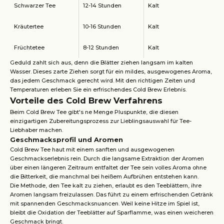
Schwarzer Tee
12-14 Stunden
Kalt
Kräutertee
10-16 Stunden
Kalt
Früchtetee
8-12 Stunden
Kalt
Geduld zahlt sich aus, denn die Blätter ziehen langsam im kalten
Wasser. Dieses zarte Ziehen sorgt für ein mildes, ausgewogenes Aroma,
das jedem Geschmack gerecht wird. Mit den richtigen Zeiten und
Temperaturen erleben Sie ein erfrischendes Cold Brew Erlebnis.
Vorteile des Cold Brew Verfahrens
Beim Cold Brew Tee gibt's ne Menge Pluspunkte, die diesen
einzigartigen Zubereitungsprozess zur Lieblingsauswahl für Tee-
Liebhaber machen.
Geschmacksprofil und Aromen
Cold Brew Tee haut mit einem sanften und ausgewogenen
Geschmackserlebnis rein. Durch die langsame Extraktion der Aromen
über einen längeren Zeitraum entfaltet der Tee sein volles Aroma ohne
die Bitterkeit, die manchmal bei heißem Aufbrühen entstehen kann.
Die Methode, den Tee kalt zu ziehen, erlaubt es den Teeblättern, ihre
Aromen langsam freizulassen. Das führt zu einem erfrischenden Getränk
mit spannenden Geschmacksnuancen. Weil keine Hitze im Spiel ist,
bleibt die Oxidation der Teeblätter auf Sparflamme, was einen weicheren
Geschmack bringt.