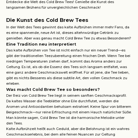
Entdecke die Welt des Cold Brew Tees! Genieße die Kunst des
langsamen Brühens für unvergleichlichen Geschmack!
Die Kunst des Cold Brew Tees
In der Welt des Tees gewinnt das kalte Aufbrühen immer mehr Fans, da
es eine spannende, neue Art ist, dieses altehrwürdige Getränk zu
genießen. Aber was genau macht Cold Brew Tee zu etwas Besonderem?
Eine Tradition neu interpretiert
Das kalte Aufbrühen von Tee ist nicht einfach nur ein neuer Trend—es
gibt der traditionellen Teezubereitung einen frischen Dreh. Wenn Tee bei
niedrigen Temperaturen ziehen darf, kommt das Aroma anders zur
Geltung. Es ist, als ob die Essenz des Tees sich langsam entfaltet, was
eine ganz andere Geschmackswelt eröffnet. Für all jene, die Tee lieben,
gibt es nichts Besseres als diese subtile Art, den vollen Geschmack zu
erleben.
Was macht Cold Brew Tee so besonders?
Der Reiz von Cold Brew Tee liegt in seinem sanften Geschmacksprofil.
Da kaltes Wasser die Teeblätter ohne Eile durchflutet, werden die
Aromen und Antioxidantien behutsam extrahiert. Keine Spur von bitterem
Beigeschmack—nur reine Erfrischung mit einem Hauch natürlicher Süße.
Man könnte sagen, Cold Brew Tee ist die harmonische Melodie unter
den Tees.
Kalte Aufbrühzeit heißt auch Geduld, aber die Belohnung ist ein wahres
Geschmackserlebnis, bei dem alle feinen Nuancen zur Geltung