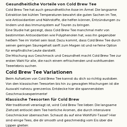
Gesundheitliche Vorteile von Cold Brew Tee
Cold Brew Tee hat auch gesundheitliche Asse im Ärmel. Die langsame
Extraktion bei kühlen Temperaturen bewahrt die guten Sachen im Tee,
wie Antioxidantien und Nährstoffe, die helfen können, Entzündungen zu
lindern und das Immunsystem auf Touren zu bringen.
Eine Studie hat gezeigt, dass Cold Brew Tee manchmal mehr von
bestimmten Antioxidantien wie Polyphenolen hat, was ihn gegenüber
heißem Tee im Vorteil sein lässt. Dazu kommt, dass Cold Brew Tee durch
seinen geringen Säuregehalt sanft zum Magen ist und ne feine Option
für empfindliche Leute darstellt.
Die Mischung aus Geschmack und Gesundheit macht Cold Brew Tee zur
ersten Wahl für alle, die nach einem erfrischenden und wohltuenden
Teeerlebnis suchen.
Cold Brew Tee Variationen
Beim Aufsetzen von Cold Brew Tee kannst du dich so richtig austoben.
Von den klassischen Teesorten bis hin zu gewagten Mischungen ist die
Auswahl nahezu grenzenlos. Entdecke hier die spannendsten
Geschmacksexperimente!
Klassische Teesorten für Cold Brew
Wer traditionell veranlagt ist, wird Cold Brew Tee lieben: Die langsame
Ziehzeit entlockt dem Tee herrliche Aromen, die durch intensivere
Geschmäcker überraschen. Schaust du auf eine Wohlfühl-Tasse? Hier
sind einige Tees, die dir smooth und geschmeidig vom Eis über die
Lippen gleiten: