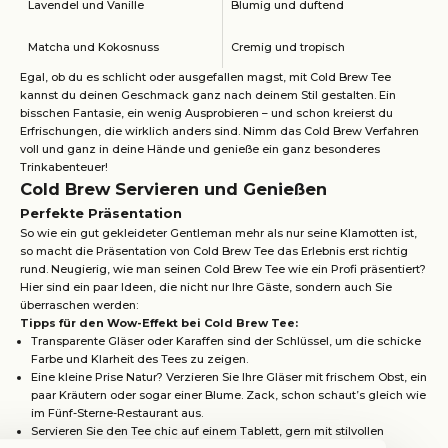
Lavendel und Vanille
Blumig und duftend
Matcha und Kokosnuss
Cremig und tropisch
Egal, ob du es schlicht oder ausgefallen magst, mit Cold Brew Tee
kannst du deinen Geschmack ganz nach deinem Stil gestalten. Ein
bisschen Fantasie, ein wenig Ausprobieren – und schon kreierst du
Erfrischungen, die wirklich anders sind. Nimm das Cold Brew Verfahren
voll und ganz in deine Hände und genieße ein ganz besonderes
Trinkabenteuer!
Cold Brew Servieren und Genießen
Perfekte Präsentation
So wie ein gut gekleideter Gentleman mehr als nur seine Klamotten ist,
so macht die Präsentation von Cold Brew Tee das Erlebnis erst richtig
rund. Neugierig, wie man seinen Cold Brew Tee wie ein Profi präsentiert?
Hier sind ein paar Ideen, die nicht nur Ihre Gäste, sondern auch Sie
überraschen werden:
Tipps für den Wow-Effekt bei Cold Brew Tee:
Transparente Gläser oder Karaffen sind der Schlüssel, um die schicke
Farbe und Klarheit des Tees zu zeigen.
Eine kleine Prise Natur? Verzieren Sie Ihre Gläser mit frischem Obst, ein
paar Kräutern oder sogar einer Blume. Zack, schon schaut’s gleich wie
im Fünf-Sterne-Restaurant aus.
Servieren Sie den Tee chic auf einem Tablett, gern mit stilvollen