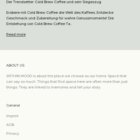
Der Trendsetter: Cold Brew Coffee und sein Siegeszug
Erobere mit Cold Brew Coffee die Welt des Kaffees. Entdecke
Geschmack und Zubereitung für wahre Genussmomente! Die
Entstehung von Cold Brew Coffee Ta...
Read more
ABOUT US
WITHIN MOOD is about the place we choose as our home. Space that
can say so much. Things that find space here are often more than just
things. They are linked to memories and tell your story.
General
Imprint
AGB
Privacy