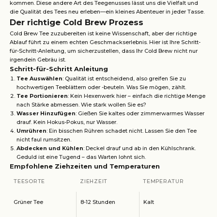
kommen. Diese andere Art des Teegenusses lässt uns die Vielfalt und
die Qualität des Tees neu erleben—ein kleines Abenteuer in jeder Tasse.
Der richtige Cold Brew Prozess
Cold Brew Tee zuzubereiten ist keine Wissenschaft, aber der richtige
Ablauf führt zu einem echten Geschmackserlebnis. Hier ist Ihre Schritt-
für-Schritt-Anleitung, um sicherzustellen, dass Ihr Cold Brew nicht nur
irgendein Gebräu ist.
Schritt-für-Schritt Anleitung
Tee Auswählen
: Qualität ist entscheidend, also greifen Sie zu
hochwertigen Teeblättern oder -beuteln. Was Sie mögen, zählt.
Tee Portionieren
: Kein Hexenwerk hier – einfach die richtige Menge
nach Stärke abmessen. Wie stark wollen Sie es?
Wasser Hinzufügen
: Gießen Sie kaltes oder zimmerwarmes Wasser
drauf. Kein Hokus-Pokus, nur Wasser.
Umrühren
: Ein bisschen Rühren schadet nicht. Lassen Sie den Tee
nicht faul rumsitzen.
Abdecken und Kühlen
: Deckel drauf und ab in den Kühlschrank.
Geduld ist eine Tugend – das Warten lohnt sich.
Empfohlene Ziehzeiten und Temperaturen
TEESORTE
ZIEHZEIT
TEMPERATUR
Grüner Tee
8-12 Stunden
Kalt