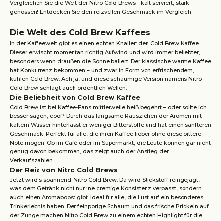
Vergleichen Sie die Welt der Nitro Cold Brews - kalt serviert, stark
genossen! Entdecken Sie den reizvollen Geschmack im Vergleich.
Die Welt des Cold Brew Kaffees
In der Kaffeewelt gibt es einen echten Knaller: den Cold Brew Kaffee.
Dieser erwischt momentan richtig Aufwind und wird immer beliebter,
besonders wenn draußen die Sonne ballert. Der klassische warme Kaffee
hat Konkurrenz bekommen – und zwar in Form von erfrischendem,
kühlen Cold Brew. Ach ja, und diese schaumige Version namens Nitro
Cold Brew schlägt auch ordentlich Wellen.
Die Beliebheit von Cold Brew Kaffee
Cold Brew ist bei Kaffee-Fans mittlerweile heiß begehrt – oder sollte ich
besser sagen, cool? Durch das langsame Rausziehen der Aromen mit
kaltem Wasser hinterlässt er weniger Bitterstoffe und hat einen sanfteren
Geschmack. Perfekt für alle, die ihren Kaffee lieber ohne diese bittere
Note mögen. Ob im Café oder im Supermarkt, die Leute können gar nicht
genug davon bekommen, das zeigt auch der Anstieg der
Verkaufszahlen.
Der Reiz von Nitro Cold Brews
Jetzt wird's spannend: Nitro Cold Brew. Da wird Stickstoff reingejagt,
was dem Getränk nicht nur ‘ne cremige Konsistenz verpasst, sondern
auch einen Aromaboost gibt. Ideal für alle, die Lust auf ein besonderes
Trinkerlebnis haben. Der feinporige Schaum und das frische Prickeln auf
der Zunge machen Nitro Cold Brew zu einem echten Highlight für die