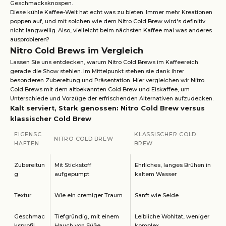
Geschmacksknospen.
Diese kühle Kaffee-Welt hat echt was zu bieten. Immer mehr Kreationen
poppen auf, und mit solchen wie dem Nitro Cold Brew wird's definitiv
nicht langweilig. Also, vielleicht beim nächsten Kaffee mal was anderes
ausprobieren?
Nitro Cold Brews im Vergleich
Lassen Sie uns entdecken, warum Nitro Cold Brews im Kaffeereich
gerade die Show stehlen. Im Mittelpunkt stehen sie dank ihrer
besonderen Zubereitung und Präsentation. Hier vergleichen wir Nitro
Cold Brews mit dem altbekannten Cold Brew und Eiskaffee, um
Unterschiede und Vorzüge der erfrischenden Alternativen aufzudecken.
Kalt serviert, Stark genossen: Nitro Cold Brew versus
klassischer Cold Brew
EIGENSC
KLASSISCHER COLD
NITRO COLD BREW
HAFTEN
BREW
Zubereitun
Mit Stickstoff
Ehrliches, langes Brühen in
g
aufgepumpt
kaltem Wasser
Textur
Wie ein cremiger Traum
Sanft wie Seide
Geschmac
Tiefgründig, mit einem
Leibliche Wohltat, weniger
ksprofil
Hauch von Süße
komplex