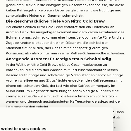
genaueren Blick auf die einzigartigen Geschmackserlebnisse, die diese
kalten Kaffeegetränke bieten. Dabei vergleichen wir, wie fruchtige und
schokoladige Noten den Gaumen schmeicheln.
Die geschmackliche Tiefe von Nitro Cold Brew
Bei einem Schluck Nitro Cold Brew entfaltet sich ein Feuerwerk an
Aromen. Dank der ausgiebigen Brauzeit und dem kalten Extrahieren des
Bohnenaromas, schmeckt man eine intensive, doch sanfte Fülle. Und als
Zugabe runden die tausend kleinen Bläschen, die sich bei der
Stickstoffzufuhr bilden, das Ganze mit einer spritzig-cremigen
Konsistenz ab - als könnte man in einer Kaffee-Schaumwolke schweben.
Anregende Aromen: Fruchtig versus Schokoladig
In der Welt der Nitro Cold Brews gibt es Geschmacksnoten zu
entdecken, die einem das Wasser im Mund zusammenlaufen lassen.
Besonders fruchtige und schokoladige Noten stechen hervor. Fruchtige
Aromen wie Beeren und Zitrusfrüchte erwecken den Kaffeegenuss mit
einem erfrischenden Kick, der fast wie eine Kaffeesommerparty im
Mund wirkt. Im Gegensatz dazu bringen schokoladige Nuancen eine
cremige, zart-süße Fülle mit sich, die Feinschmeckern von kraftvoll-
warmen und dennoch ausbalancierten Kaffeesorten geradezu auf den
Leib geschneidert scheint.
Diese Vielfalt an Geschmacksprofilen lädt dazu ein, das Nitro Cold Brew
Universum immer wieder neu zu entdecken und zu genießen. Egal ob
man Lust auf eine fruchtig-frische oder eine schokoladig-cremige
Variante hat - Nitro Cold Brews bieten für jeden Kaffeeliebhaber mit
 website uses cookies