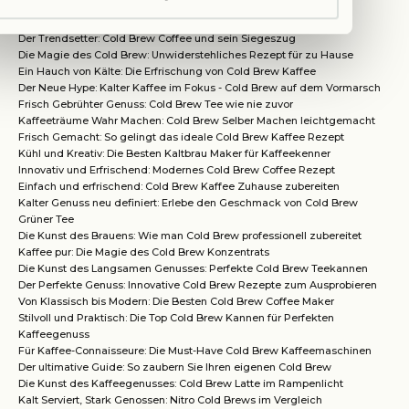
Der Trendsetter: Cold Brew Coffee und sein Siegeszug
Die Magie des Cold Brew: Unwiderstehliches Rezept für zu Hause
Ein Hauch von Kälte: Die Erfrischung von Cold Brew Kaffee
Der Neue Hype: Kalter Kaffee im Fokus - Cold Brew auf dem Vormarsch
Frisch Gebrühter Genuss: Cold Brew Tee wie nie zuvor
Kaffeeträume Wahr Machen: Cold Brew Selber Machen leichtgemacht
Frisch Gemacht: So gelingt das ideale Cold Brew Kaffee Rezept
Kühl und Kreativ: Die Besten Kaltbrau Maker für Kaffeekenner
Innovativ und Erfrischend: Modernes Cold Brew Coffee Rezept
Einfach und erfrischend: Cold Brew Kaffee Zuhause zubereiten
Kalter Genuss neu definiert: Erlebe den Geschmack von Cold Brew
Grüner Tee
Die Kunst des Brauens: Wie man Cold Brew professionell zubereitet
Kaffee pur: Die Magie des Cold Brew Konzentrats
Die Kunst des Langsamen Genusses: Perfekte Cold Brew Teekannen
Der Perfekte Genuss: Innovative Cold Brew Rezepte zum Ausprobieren
Von Klassisch bis Modern: Die Besten Cold Brew Coffee Maker
Stilvoll und Praktisch: Die Top Cold Brew Kannen für Perfekten
Kaffeegenuss
Für Kaffee-Connaisseure: Die Must-Have Cold Brew Kaffeemaschinen
Der ultimative Guide: So zaubern Sie Ihren eigenen Cold Brew
Die Kunst des Kaffeegenusses: Cold Brew Latte im Rampenlicht
Kalt Serviert, Stark Genossen: Nitro Cold Brews im Vergleich