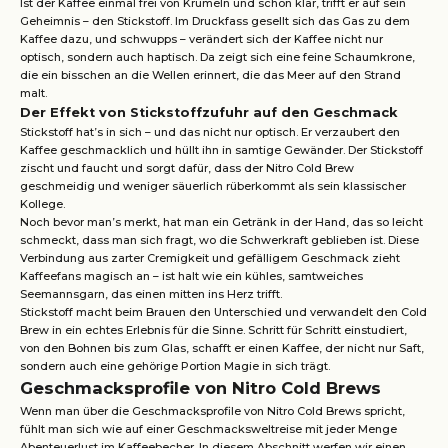
Ist der Kaffee einmal frei von Krümeln und schön klar, trifft er auf sein
Geheimnis – den Stickstoff. Im Druckfass gesellt sich das Gas zu dem
Kaffee dazu, und schwupps – verändert sich der Kaffee nicht nur
optisch, sondern auch haptisch. Da zeigt sich eine feine Schaumkrone,
die ein bisschen an die Wellen erinnert, die das Meer auf den Strand
malt.
Der Effekt von Stickstoffzufuhr auf den Geschmack
Stickstoff hat’s in sich – und das nicht nur optisch. Er verzaubert den
Kaffee geschmacklich und hüllt ihn in samtige Gewänder. Der Stickstoff
zischt und faucht und sorgt dafür, dass der Nitro Cold Brew
geschmeidig und weniger säuerlich rüberkommt als sein klassischer
Kollege.
Noch bevor man’s merkt, hat man ein Getränk in der Hand, das so leicht
schmeckt, dass man sich fragt, wo die Schwerkraft geblieben ist. Diese
Verbindung aus zarter Cremigkeit und gefälligem Geschmack zieht
Kaffeefans magisch an – ist halt wie ein kühles, samtweiches
Seemannsgarn, das einen mitten ins Herz trifft.
Stickstoff macht beim Brauen den Unterschied und verwandelt den Cold
Brew in ein echtes Erlebnis für die Sinne. Schritt für Schritt einstudiert,
von den Bohnen bis zum Glas, schafft er einen Kaffee, der nicht nur Saft,
sondern auch eine gehörige Portion Magie in sich trägt.
Geschmacksprofile von Nitro Cold Brews
Wenn man über die Geschmacksprofile von Nitro Cold Brews spricht,
fühlt man sich wie auf einer Geschmacksweltreise mit je­der Menge
Abenteuerlust im Kaffeebecher. In diesem Abschnitt werfen wir einen