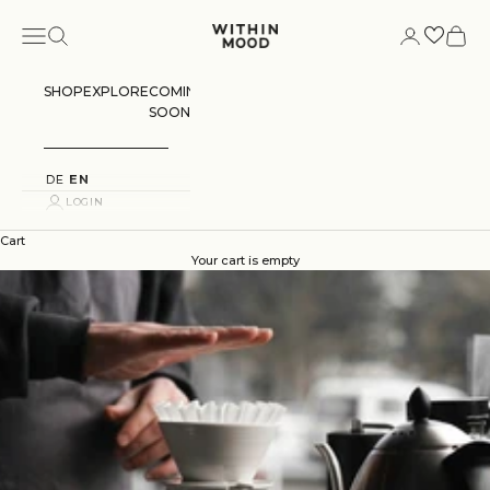
Skip to content
Navigation menu
Search
Login
Cart
Within Mood
SHOP
EXPLORE
COMING
SOON
DE
EN
LOGIN
Cart
Your cart is empty