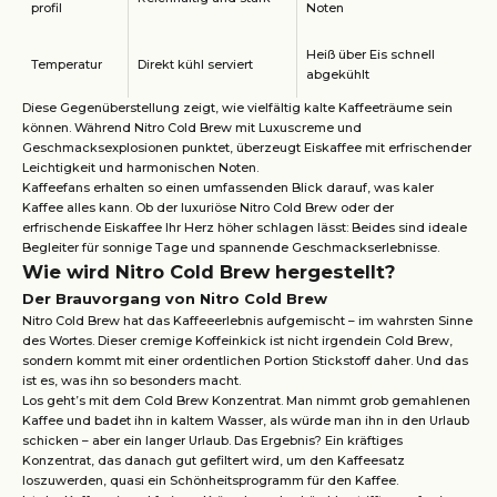
profil
Noten
Heiß über Eis schnell
Temperatur
Direkt kühl serviert
abgekühlt
Diese Gegenüberstellung zeigt, wie vielfältig kalte Kaffeeträume sein
können. Während Nitro Cold Brew mit Luxuscreme und
Geschmacksexplosionen punktet, überzeugt Eiskaffee mit erfrischender
Leichtigkeit und harmonischen Noten.
Kaffeefans erhalten so einen umfassenden Blick darauf, was kaler
Kaffee alles kann. Ob der luxuriöse Nitro Cold Brew oder der
erfrischende Eiskaffee Ihr Herz höher schlagen lässt: Beides sind ideale
Begleiter für sonnige Tage und spannende Geschmackserlebnisse.
Wie wird Nitro Cold Brew hergestellt?
Der Brauvorgang von Nitro Cold Brew
Nitro Cold Brew hat das Kaffeeerlebnis aufgemischt – im wahrsten Sinne
des Wortes. Dieser cremige Koffeinkick ist nicht irgendein Cold Brew,
sondern kommt mit einer ordentlichen Portion Stickstoff daher. Und das
ist es, was ihn so besonders macht.
Los geht’s mit dem Cold Brew Konzentrat. Man nimmt grob gemahlenen
Kaffee und badet ihn in kaltem Wasser, als würde man ihn in den Urlaub
schicken – aber ein langer Urlaub. Das Ergebnis? Ein kräftiges
Konzentrat, das danach gut gefiltert wird, um den Kaffeesatz
loszuwerden, quasi ein Schönheitsprogramm für den Kaffee.