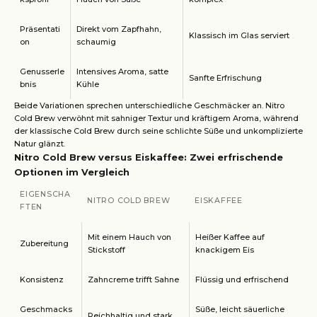
Präsentati
Direkt vom Zapfhahn,
Klassisch im Glas serviert
on
schaumig
Genusserle
Intensives Aroma, satte
Sanfte Erfrischung
bnis
Kühle
Beide Variationen sprechen unterschiedliche Geschmäcker an. Nitro
Cold Brew verwöhnt mit sahniger Textur und kräftigem Aroma, während
der klassische Cold Brew durch seine schlichte Süße und unkomplizierte
Natur glänzt.
Nitro Cold Brew versus Eiskaffee: Zwei erfrischende
Optionen im Vergleich
EIGENSCHA
NITRO COLD BREW
EISKAFFEE
FTEN
Mit einem Hauch von
Heißer Kaffee auf
Zubereitung
Stickstoff
knackigem Eis
Konsistenz
Zahncreme trifft Sahne
Flüssig und erfrischend
Geschmacks
Süße, leicht säuerliche
Reichhaltig und stark