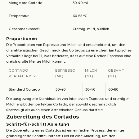
Menge pro Cortado
30-40 ml
Temperatur
60-65 °C
Geschmacksprofil
Cremig, mild, süßlich
Proportionen
Die Proportionen von Espresso und Milch sind entscheidend, um den
charakteristischen Geschmack des Cortados zu erreichen. Ein typisches
Verhältnis liegt bei 1:1, was bedeutet, dass auf eine Portion Espresso eine
gleich große Menge Milch kommt.
CORTADO
ESPRESSO
MILCH
GESAMT
VERHÄLTNISSE
(ML)
(ML)
(ML)
Standard Cortado
30-40
30-40
60-80
Die ausgewogene Kombination von intensivem Espresso und cremiger
Milch ergibt den perfekten Cortado, der sowohl geschmacklich
überzeugt als auch einen ästhetischen Genuss darstellt.
Zubereitung des Cortados
Schritt-für-Schritt Anleitung
Die Zubereitung eines Cortados ist ein einfacher Prozess, der einige
grundlegende Schritte umfasst. Hier ist eine Anleitung, um den