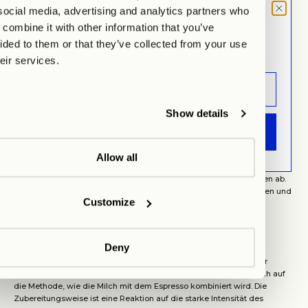
social media, advertising and analytics partners who
Croissants, Muffins oder Kekse, die gut mit dem Kaffee
MOOD LETTER
combine it with other information that you’ve
Gebäck
harmonieren
Sign up and don't miss any launches,
ided to them or that they’ve collected from your use
updates & specials.
heir services.
Schokola
Dunkle Schokolade ergänzt die Aromen des Cortados
de
perfekt
Ein frisch geschnittenes Obst, wie Äpfel oder Beeren,
Früchte
Show details
kann erfrischend wirken
ANMELDEN
Eine Kombination aus mildem Käse und dem kräftigen
Käse
Allow all
Espresso bietet einen interessanten Kontrast
Die Auswahl der Begleitungen hängt oft von persönlichen Vorlieben ab.
Die richtige Kombination kann das Erlebnis eines Cortados vertiefen und
Customize
eine perfekte Kaffeepause gestalten.
Häufige Fragen zum Cortado
Woher stammt der Cortado?
Deny
Der Cortado hat seine Wurzeln in Spanien und ist ein beliebtes
Kaffeegetränk in verschiedenen spanischsprachigen Ländern. Der
Begriff „Cortado“ bedeutet wörtlich „geschnitten“ und bezieht sich auf
die Methode, wie die Milch mit dem Espresso kombiniert wird. Die
Zubereitungsweise ist eine Reaktion auf die starke Intensität des