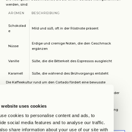
werden, sind:
AROMEN
BESCHREIBUNG
Schokolad
Mild und süß, oft in der Röstnote präsent
e
Erdige und cremige Noten, die den Geschmack
Nüsse
ergänzen
Vanille
Süße, die die Bitterkeit des Espressos ausgleicht
Karamell
Süße, die während des Brühvorgangs entsteht
Die Kaffeekultur rund um den Cortado fördert eine bewusste
Auseinandersetzung mit dem Getränk, wobei der Genuss oft mit
respektvollem Handwerk, hochwertigen Zutaten und ansprechender
Präsentation verbunden ist.
Beste Begleitung zum Cortado
 website uses cookies
Die ideale Begleitung zum Cortado kann die Geschmackserfahrung
se cookies to personalise content and ads, to
erheblich bereichern. Häufige Begleitmöglichkeiten sind:
ide social media features and to analyse our traffic.
BEGLEIT
BESCHREIBUNG
lso share information about your use of our site with
ARTIKEL