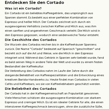
Entdecken Sie den Cortado
Was ist ein Cortado?
Ein Cortado ist ein beliebtes Kaffeegetränk, das ursprünglich aus
Spanien stammt. Es besteht aus einer perfekten Kombination von
Espresso und heißer Milch. Der Cortado zeichnet sich durch ein
ausgewogenes Verhältnis zwischen Kaffee und Milch aus, was ihm
einen sanften und angenehmen Geschmack verleiht. Die Milch wird in
den Espresso gegossen, wodurch eine seidenweiche Textur entsteht.
Die Geschichte des Cortados
Die Wurzeln des Cortados reichen bis in die Kaffeehäuser Spaniens
zurück. Der Name "Cortado" bedeutet auf Spanisch "geschnitten" und
bezieht sich auf die Art und Weise, wie die Milch in den Espresso
integriert wird. Während das Getränk in Spanien sehr beliebt wurde, fand
es bald seinen Weg in andere Teile der Welt und wurde zu einem festen
Bestandteil der Kaffeekultur.
Die Verbreitung des Cortados nahm im Laufe der Jahre durch die
steigende Beliebtheit von Kaffeespezialitäten und die Entwicklung eines
kreativen Barista-Handwerks zu. Heute findet man Cortados in vielen
Cafés und Kaffeebars, wo sie von Kaffeeliebhabern geschätzt werden.
Die Beliebtheit des Cortados
Der Cortado hat in der Kaffeegemeinschaft an Popularität gewonnen.
Viele Menschen schätzen die ausgewogene Kombination von starkem
Espresso und cremiger Milch. Es ist ein idealer Getränk für alle, die einen
intensiveren Kaffeegeschmack bevorzugen, ohne die zusätzliche Süße,