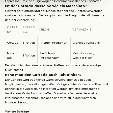
Espressos, um eine ausgewogene Geschmacksbalance zu schaffen.
Ist der Cortado dasselbe wie ein Macchiato?
Obwohl der Cortado und der Macchiato ähnliche Zutaten verwenden,
sind sie nicht identisch. Der Hauptunterschied liegt in der Milchmenge
und der Zubereitung:
GETRÄ
ESPRES
MILCH
VERHÄLTNIS
NK
SO
Cortado
1 Portion
1 Portion (gedämpft)
Gleiches Verhältnis
Macchi
Ein Schuss
Mehr Espresso,
1 Portion
ato
(Milchschaum)
weniger Milch
Der Macchiato hat einen stärkeren Kaffeegeschmack, da er weniger
Milch enthält.
Kann man den Cortado auch kalt trinken?
Der Cortado wird traditionell warm serviert, aber es gibt auch
Möglichkeiten, ihn kalt zu genießen. Kalt gebrühter Kaffee oder Eiswürfel
können in die Zubereitung integriert werden, um eine erfrischende
Version des Cortados zu schaffen. Diese kalte Variante bietet eine
interessante Geschmacksbalance und wird oft in den wärmeren
Monaten bevorzugt.
Weitere Beiträge: