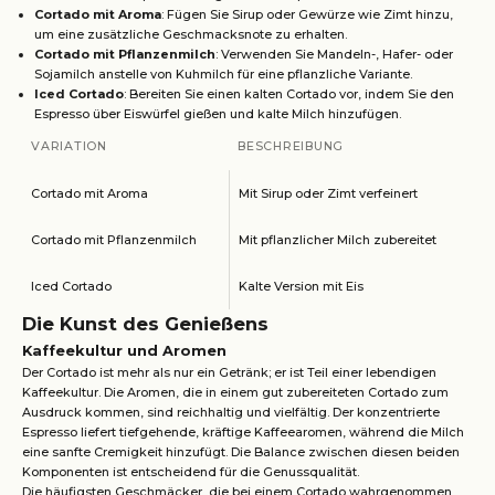
Cortado mit Aroma
: Fügen Sie Sirup oder Gewürze wie Zimt hinzu,
um eine zusätzliche Geschmacksnote zu erhalten.
Cortado mit Pflanzenmilch
: Verwenden Sie Mandeln-, Hafer- oder
Sojamilch anstelle von Kuhmilch für eine pflanzliche Variante.
Iced Cortado
: Bereiten Sie einen kalten Cortado vor, indem Sie den
Espresso über Eiswürfel gießen und kalte Milch hinzufügen.
VARIATION
BESCHREIBUNG
Cortado mit Aroma
Mit Sirup oder Zimt verfeinert
Cortado mit Pflanzenmilch
Mit pflanzlicher Milch zubereitet
Iced Cortado
Kalte Version mit Eis
Die Kunst des Genießens
Kaffeekultur und Aromen
Der Cortado ist mehr als nur ein Getränk; er ist Teil einer lebendigen
Kaffeekultur. Die Aromen, die in einem gut zubereiteten Cortado zum
Ausdruck kommen, sind reichhaltig und vielfältig. Der konzentrierte
Espresso liefert tiefgehende, kräftige Kaffeearomen, während die Milch
eine sanfte Cremigkeit hinzufügt. Die Balance zwischen diesen beiden
Komponenten ist entscheidend für die Genussqualität.
Die häufigsten Geschmäcker, die bei einem Cortado wahrgenommen