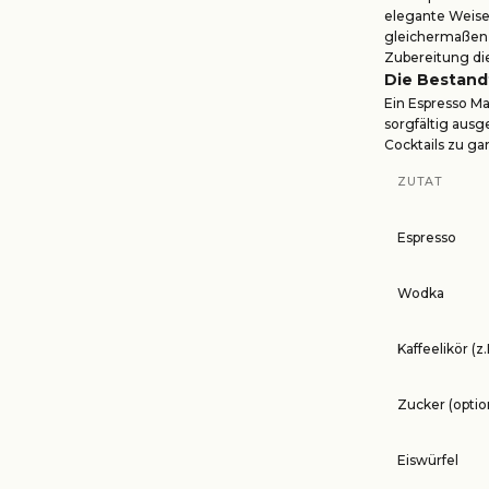
elegante Weise 
gleichermaßen b
Zubereitung die
Die Bestandt
Ein Espresso M
sorgfältig aus
Cocktails zu ga
ZUTAT
Espresso
Wodka
Kaffeelikör (z
Zucker (optio
Eiswürfel