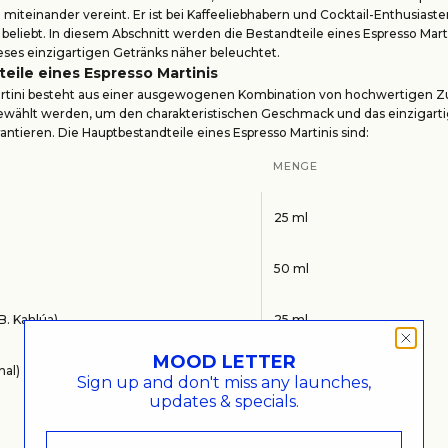
miteinander vereint. Er ist bei Kaffeeliebhabern und Cocktail-Enthusiaste
eliebt. In diesem Abschnitt werden die Bestandteile eines Espresso Marti
ses einzigartigen Getränks näher beleuchtet.
eile eines Espresso Martinis
artini besteht aus einer ausgewogenen Kombination von hochwertigen Zu
gewählt werden, um den charakteristischen Geschmack und das einzigart
rantieren. Die Hauptbestandteile eines Espresso Martinis sind:
MENGE
25 ml
50 ml
.B. Kahlúa)
25 ml
MOOD LETTER
nal)
nach Geschmack
Sign up and don't miss any launches,
updates & specials.
nach Bedarf