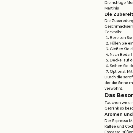
Die richtige Me
Martinis.
Die Zubereit
Die Zubereitung
Geschmackserleb
Cocktails:
Bereiten Sie
Füllen Sie e
Gießen Sie d
Nach Bedarf
Deckel auf d
Seihen Sie de
Optional: Mi
Durch die sorgf
der die Sinne 
verwöhnt.
Das Beson
Tauchen wir ein
Getränk so bes
Aromen und
Der Espresso M
Kaffee und Cock
Espresso, süße