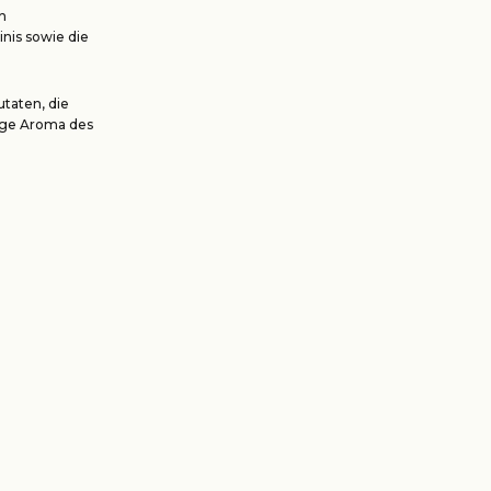
n
nis sowie die
taten, die
ige Aroma des