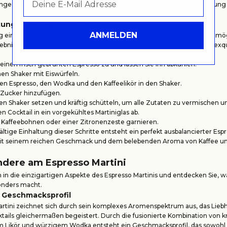
nge und Qualität der Zutaten sind entscheidend für die Perfektionierung
ung eines Espresso Martinis
ANMELDEN
 eines Espresso Martinis erfordert Präzision und Sorgfalt, um das bestmö
nis zu gewährleisten. Hier sind die Schritte zur Zubereitung dieses exq
 einen frisch gebrühten Espresso zu und lassen Sie ihn abkühlen.
inen Shaker mit Eiswürfeln.
en Espresso, den Wodka und den Kaffeelikör in den Shaker.
 Zucker hinzufügen.
en Shaker setzen und kräftig schütteln, um alle Zutaten zu vermischen u
n Cocktail in ein vorgekühltes Martiniglas ab.
t Kaffeebohnen oder einer Zitronenzeste garnieren.
ältige Einhaltung dieser Schritte entsteht ein perfekt ausbalancierter Espr
mit seinem reichen Geschmack und dem belebenden Aroma von Kaffee un
dere am Espresso Martini
 in die einzigartigen Aspekte des Espresso Martinis und entdecken Sie, w
onders macht.
 Geschmacksprofil
artini zeichnet sich durch sein komplexes Aromenspektrum aus, das Lieb
tails gleichermaßen begeistert. Durch die fusionierte Kombination von k
m Likör und würzigem Wodka entsteht ein Geschmacksprofil, das sowohl i