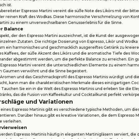
ch ist.
ubereiteter Espresso Martini vereint die süße Note des Likörs mit der bit
der reinen Kraft des Wodkas. Diese harmonische Verschmelzung von Kon
rtini zu einem unverwechselbaren Genusserlebnis für die Sinne.
er Balance
spekt, der den Espresso Martini auszeichnet, ist die Kunst der ausgewog
nzelnen Zutaten. Die richtige Dosierung von Espresso, Likör und Wodka 
um ein harmonisches und geschmacklich ausgereiftes Getränk zu kreiere
des Kaffees, der süße Akzent des Likörs und die aromatische Tiefe des W
inander abgestimmt werden, um die perfekte Balance zu erreichen. Ein g
r Espresso Martini vereint die unterschiedlichen Elemente zu einem har
n Gaumen verwöhnt und die Sinne begeistert.
Aromen und das Geschmacksprofil des Espresso Martinis würdigt und die
cht, kann man die charakteristischen Merkmale dieses einzigartigen Cockt
Tauchen Sie ein in die Welt des Espresso Martinis und erleben Sie die El
änks, das die Fusion von Kaffeekultur und Cocktailkunst perfekt verkörpe
rschläge und Variationen
eines Espresso Martinis gibt es verschiedene typische Methoden, um die
entieren. Darüber hinaus gibt es kreative Variationen, die dem Espresso Ma
e verleihen.
rvierweisen
werden Espresso Martinis häufig in eleganten Martinigläsern serviert, di