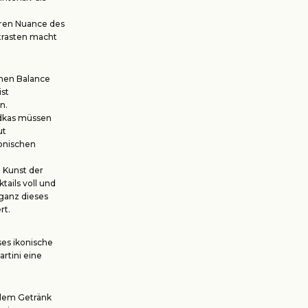
teren Nuance des
trasten macht
enen Balance
ist
n.
odkas müssen
ut
monischen
 Kunst der
ails voll und
eganz dieses
rt.
ses ikonische
rtini eine
e dem Getränk