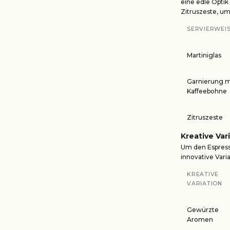
eine edle Optik
Zitruszeste, u
SERVIERWEI
Martiniglas
Garnierung m
Kaffeebohne
Zitruszeste
Kreative Var
Um den Espresso
innovative Vari
KREATIVE
VARIATION
Gewürzte
Aromen