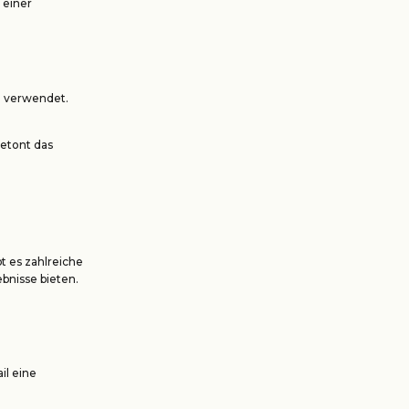
 einer
on verwendet.
betont das
t es zahlreiche
bnisse bieten.
il eine