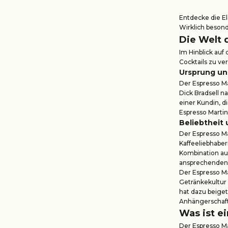
Entdecke die E
Wirklich besond
Die Welt 
Im Hinblick auf
Cocktails zu ve
Ursprung un
Der Espresso M
Dick Bradsell n
einer Kundin, d
Espresso Martini
Beliebtheit
Der Espresso Ma
Kaffeeliebhaber
Kombination au
ansprechenden G
Der Espresso Ma
Getränkekultur 
hat dazu beiget
Anhängerschaft
Was ist e
Der Espresso Ma