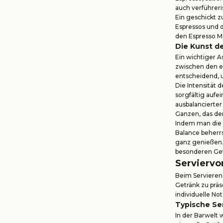
auch verführeris
Ein geschickt z
Espressos und 
den Espresso Ma
Die Kunst d
Ein wichtiger A
zwischen den ei
entscheidend, 
Die Intensität 
sorgfältig aufe
ausbalancierte
Ganzen, das de
Indem man die 
Balance beherrs
ganz genießen. 
besonderen Getr
Serviervo
Beim Servieren 
Getränk zu präs
individuelle Not
Typische Se
In der Barwelt 