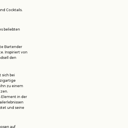
nd Cocktails.
es beliebten
rte Bartender
. Inspiriert von
adsell den
 sich bei
zigartige
 ihn zu einem
tzen.
s Element in der
ilerlebnissen
uptet und seine
uosen auf