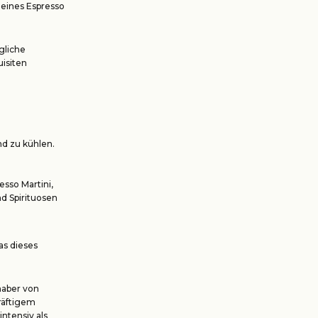
 eines Espresso
gliche
uisiten
nd zu kühlen.
esso Martini,
d Spirituosen
as dieses
haber von
räftigem
ntensiv als