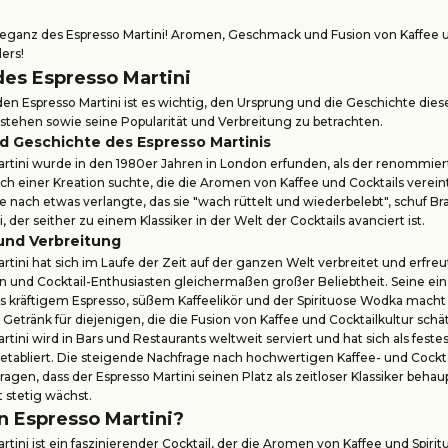
leganz des Espresso Martini! Aromen, Geschmack und Fusion von Kaffee u
ers!
des Espresso Martini
 den Espresso Martini ist es wichtig, den Ursprung und die Geschichte dies
rstehen sowie seine Popularität und Verbreitung zu betrachten.
d Geschichte des Espresso Martinis
artini wurde in den 1980er Jahren in London erfunden, als der renommie
ach einer Kreation suchte, die die Aromen von Kaffee und Cocktails vereinte
ie nach etwas verlangte, das sie "wach rüttelt und wiederbelebt", schuf Br
, der seither zu einem Klassiker in der Welt der Cocktails avanciert ist.
 und Verbreitung
rtini hat sich im Laufe der Zeit auf der ganzen Welt verbreitet und erfreut
n und Cocktail-Enthusiasten gleichermaßen großer Beliebtheit. Seine ein
s kräftigem Espresso, süßem Kaffeelikör und der Spirituose Wodka macht
etränk für diejenigen, die die Fusion von Kaffee und Cocktailkultur schä
rtini wird in Bars und Restaurants weltweit serviert und hat sich als feste
etabliert. Die steigende Nachfrage nach hochwertigen Kaffee- und Cockta
ragen, dass der Espresso Martini seinen Platz als zeitloser Klassiker beha
 stetig wächst.
in Espresso Martini?
rtini ist ein faszinierender Cocktail, der die Aromen von Kaffee und Spirit