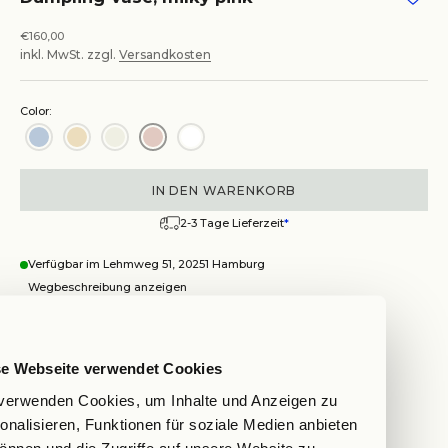
Angebot
€160,00
inkl. MwSt. zzgl.
Versandkosten
Color:
IN DEN WARENKORB
2-3 Tage Lieferzeit
*
Verfügbar im Lehmweg 51, 20251 Hamburg
Wegbeschreibung anzeigen
Dumpling Vase, milky pink
se Webseite verwendet Cookies
Hamburg
Auf Lager, test
verwenden Cookies, um Inhalte und Anzeigen zu
Lehmweg 51, 20251 Hamburg
onalisieren, Funktionen für soziale Medien anbieten
Wegbeschreibung anzeigen
önnen und die Zugriffe auf unsere Website zu