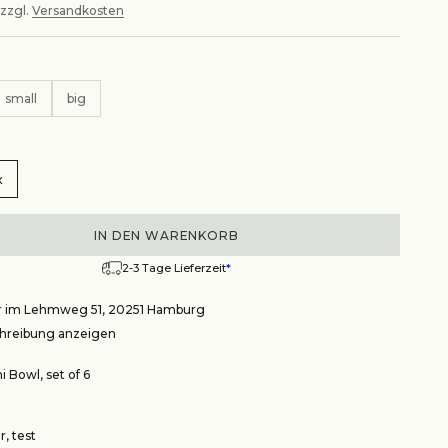
 zzgl.
Versandkosten
small
big
x
IN DEN WARENKORB
2-3 Tage Lieferzeit
*
r im Lehmweg 51, 20251 Hamburg
reibung anzeigen
i Bowl, set of 6
, test