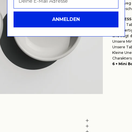
Lehmweg 5
Wegbeschr
ANMELDEN
TIMELESS
Unsere Tab
hochwertig
und trägt 
Unsere
Min
Unsere Tab
Kleine Une
Charakters
6 × Mini B