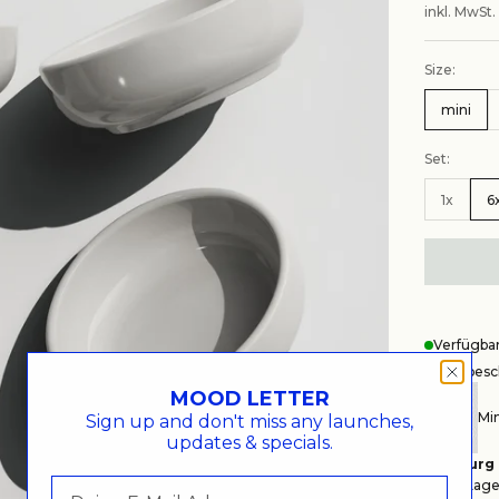
inkl. MwSt.
Size:
mini
Set:
1x
6
Verfügba
Wegbesch
MOOD LETTER
Min
Sign up and don't miss any launches,
updates & specials.
Hamburg
Auf Lager