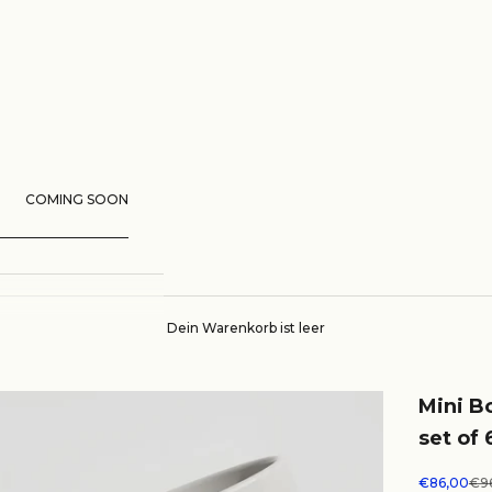
COMING SOON
Dein Warenkorb ist leer
Mini B
set of 
Angebot
Reg
€86,00
€9