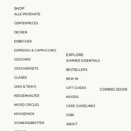
Zum Inhalt springen
SHOP
ALLE PRODUKTE
CENTERPIECES
DECKEN
EISBECHER
ESPRESSO & CAPPUCCINO
EXPLORE
GESCHIRR
SUMMER ESSENTIALS
GESCHIRRSETS
BESTSELLERS
GLÄSER
NEW IN
JARS & TRAYS
GIFT GUIDES
COMING SOON
KERZENHALTER
MOODS
MOOD CIRCLES
CARE GUIDELINES
MOUSEPADS
JOBS
SCHNEIDEBRETTER
ABOUT