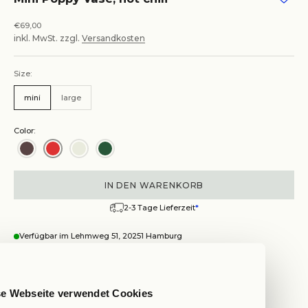
Angebot
€69,00
inkl. MwSt. zzgl.
Versandkosten
Size:
mini
large
Color:
IN DEN WARENKORB
2-3 Tage Lieferzeit
*
Verfügbar im Lehmweg 51, 20251 Hamburg
Wegbeschreibung anzeigen
Mini Poppy Vase, hot chili
se Webseite verwendet Cookies