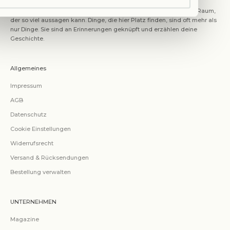
Within Mood dreht sich um den Ort, den wir als Zuhause wählen. Raum,
der so viel aussagen kann. Dinge, die hier Platz finden, sind oft mehr als
nur Dinge. Sie sind an Erinnerungen geknüpft und erzählen deine
Geschichte.
Allgemeines
Impressum
AGB
Datenschutz
Cookie Einstellungen
Widerrufsrecht
Versand & Rücksendungen
Bestellung verwalten
UNTERNEHMEN
Magazine