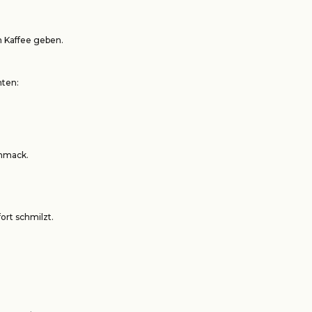
n Kaffee geben.
hten:
chmack.
ort schmilzt.