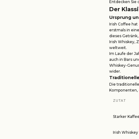
Entdecken Sie d
Der Klassi
Ursprung un
Irish Coffee hat
erstmals in ein
dieses Getränk
Irish Whiskey, 
weltweit.
Im Laufe der Ja
auch in Bars u
Whiskey-Genuss 
wider.
Traditionel
Die traditionell
Komponenten, d
ZUTAT
Starker Kaffe
Irish Whiskey