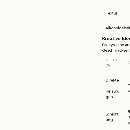
Textur
Alkoholgehal
Kreative Ide
Baileys kann au
Geschmackserleb
METHO
B
DE
Direkte
s
E
Hinzufü
A
gen
B
Schicht
l
ung
e