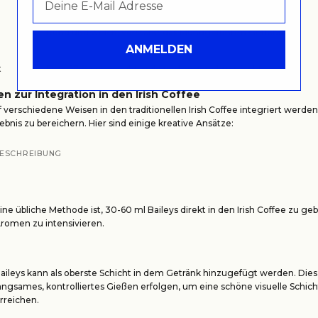
Rund und weich, verstärkt das Mundgefühl im Getränk
ANMELDEN
t
Etwa 17 % vol, was ihn mild und angenehm macht
en zur Integration in den Irish Coffee
f verschiedene Weisen in den traditionellen Irish Coffee integriert werde
nis zu bereichern. Hier sind einige kreative Ansätze:
ESCHREIBUNG
ine übliche Methode ist, 30-60 ml Baileys direkt in den Irish Coffee zu ge
romen zu intensivieren.
aileys kann als oberste Schicht in dem Getränk hinzugefügt werden. Die
angsames, kontrolliertes Gießen erfolgen, um eine schöne visuelle Schic
rreichen.