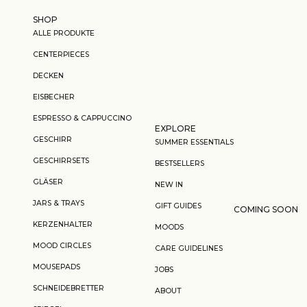
Zum Inhalt springen
SHOP
ALLE PRODUKTE
CENTERPIECES
DECKEN
EISBECHER
ESPRESSO & CAPPUCCINO
EXPLORE
GESCHIRR
SUMMER ESSENTIALS
GESCHIRRSETS
BESTSELLERS
GLÄSER
NEW IN
JARS & TRAYS
GIFT GUIDES
COMING SOON
KERZENHALTER
MOODS
MOOD CIRCLES
CARE GUIDELINES
MOUSEPADS
JOBS
SCHNEIDEBRETTER
ABOUT