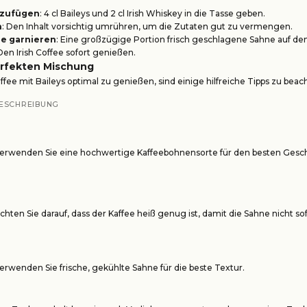
nzufügen
: 4 cl Baileys und 2 cl Irish Whiskey in die Tasse geben.
n
: Den Inhalt vorsichtig umrühren, um die Zutaten gut zu vermengen.
e garnieren
: Eine großzügige Portion frisch geschlagene Sahne auf de
 Den Irish Coffee sofort genießen.
erfekten Mischung
ffee mit Baileys optimal zu genießen, sind einige hilfreiche Tipps zu beac
ESCHREIBUNG
erwenden Sie eine hochwertige Kaffeebohnensorte für den besten Ges
chten Sie darauf, dass der Kaffee heiß genug ist, damit die Sahne nicht sof
erwenden Sie frische, gekühlte Sahne für die beste Textur.