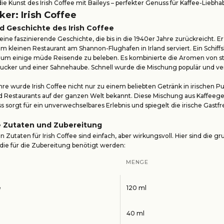
ie Kunst des Irish Coffee mit Baileys – perfekter Genuss für Kaffee-Liebha
ker: Irish Coffee
d Geschichte des Irish Coffee
 eine faszinierende Geschichte, die bis in die 1940er Jahre zurückreicht. 
em kleinen Restaurant am Shannon-Flughafen in Irland serviert. Ein Schiff
, um einige müde Reisende zu beleben. Es kombinierte die Aromen von s
Zucker und einer Sahnehaube. Schnell wurde die Mischung populär und ver
hre wurde Irish Coffee nicht nur zu einem beliebten Getränk in irischen P
nd Restaurants auf der ganzen Welt bekannt. Diese Mischung aus Kaffeeg
sorgt für ein unverwechselbares Erlebnis und spiegelt die irische Gastf
le Zutaten und Zubereitung
en Zutaten für Irish Coffee sind einfach, aber wirkungsvoll. Hier sind die
ie für die Zubereitung benötigt werden:
MENGE
e
120 ml
40 ml