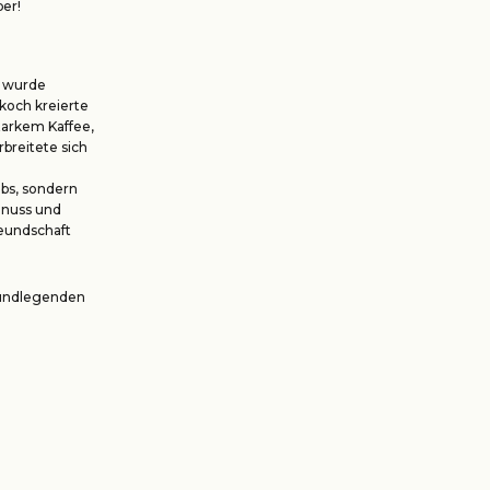
ber!
Er wurde
skoch kreierte
tarkem Kaffee,
breitete sich
ubs, sondern
enuss und
reundschaft
 grundlegenden