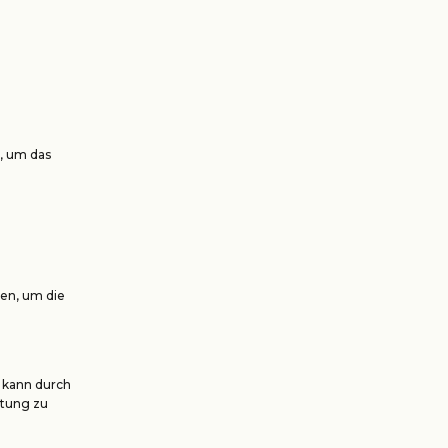
n, um das
ben, um die
s kann durch
htung zu