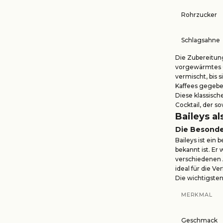
Rohrzucker
Schlagsahne
Die Zubereitung
vorgewärmtes G
vermischt, bis s
Kaffees gegebe
Diese klassisch
Cocktail, der s
Baileys a
Die Besonde
Baileys ist ein
bekannt ist. Er
verschiedenen A
ideal für die V
Die wichtigsten
MERKMAL
Geschmack