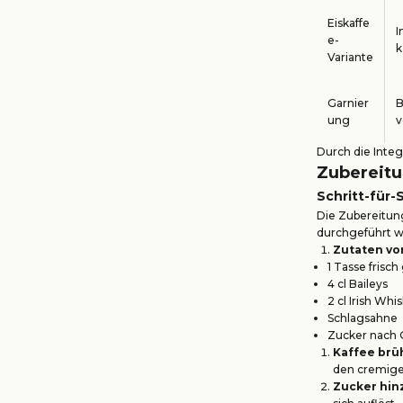
Eiskaffe
I
e-
k
Variante
Garnier
B
ung
v
Durch die Integ
Zubereitu
Schritt-für-
Die Zubereitung
durchgeführt wer
Zutaten vo
1 Tasse frisc
4 cl Baileys
2 cl Irish Whi
Schlagsahne
Zucker nach
Kaffee brü
den cremige
Zucker hi