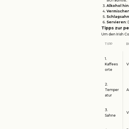
sich auflöst.
Alkohol hi
Vermische
Schlagsahn
Servieren
:
Tipps zur p
Um den Irish Co
TIPP
B
1.
Kaffees
V
orte
2.
Temper
A
atur
3.
V
Sahne