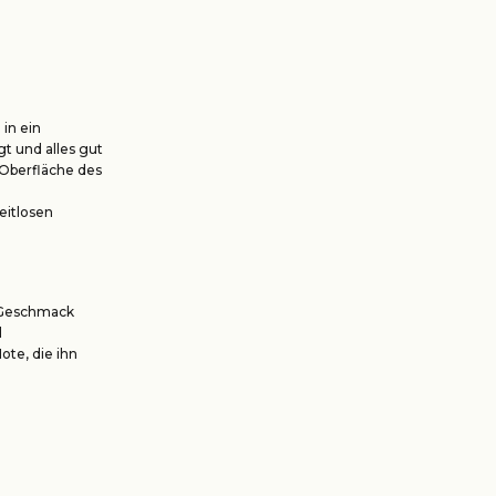
 in ein
t und alles gut
e Oberfläche des
eitlosen
n Geschmack
d
ote, die ihn