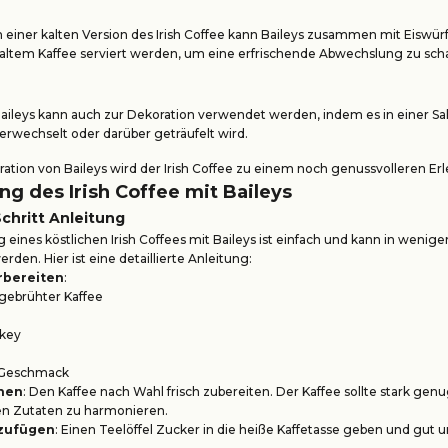
n einer kalten Version des Irish Coffee kann Baileys zusammen mit Eiswür
altem Kaffee serviert werden, um eine erfrischende Abwechslung zu scha
aileys kann auch zur Dekoration verwendet werden, indem es in einer 
erwechselt oder darüber geträufelt wird.
ration von Baileys wird der Irish Coffee zu einem noch genussvolleren Erl
ng des Irish Coffee mit Baileys
Schritt Anleitung
 eines köstlichen Irish Coffees mit Baileys ist einfach und kann in wenige
den. Hier ist eine detaillierte Anleitung:
rbereiten
:
h gebrühter Kaffee
skey
 Geschmack
hen
: Den Kaffee nach Wahl frisch zubereiten. Der Kaffee sollte stark gen
n Zutaten zu harmonieren.
nzufügen
: Einen Teelöffel Zucker in die heiße Kaffetasse geben und gut u