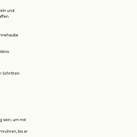
feln und
ffen.
Sahnehaube
ebnis.
n Schritten
ug sein, um mit
mrühren, bis er