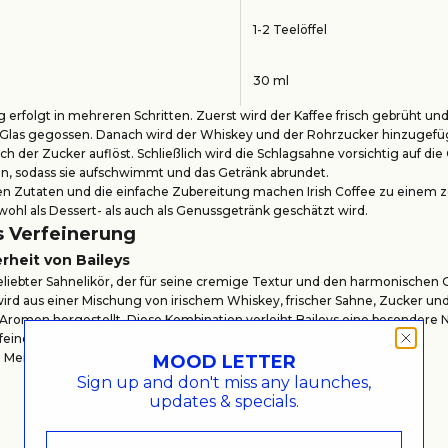
1-2 Teelöffel
30 ml
 erfolgt in mehreren Schritten. Zuerst wird der Kaffee frisch gebrüht und
las gegossen. Danach wird der Whiskey und der Rohrzucker hinzugefüg
ich der Zucker auflöst. Schließlich wird die Schlagsahne vorsichtig auf di
n, sodass sie aufschwimmt und das Getränk abrundet.
en Zutaten und die einfache Zubereitung machen Irish Coffee zu einem z
owohl als Dessert- als auch als Genussgetränk geschätzt wird.
ls Verfeinerung
rheit von Baileys
 beliebter Sahnelikör, der für seine cremige Textur und den harmonische
 wird aus einer Mischung von irischem Whiskey, frischer Sahne, Zucker un
romen hergestellt. Diese Kombination verleiht Baileys eine besondere N
erfeinerung von Getränken wie Irish Coffee macht.
 Merkmale von Baileys sind:
MOOD LETTER
Sign up and don't miss any launches,
BESCHREIBUNG
updates & specials.
Cremig, süß, mit einer Note von Schokolade und Vanille