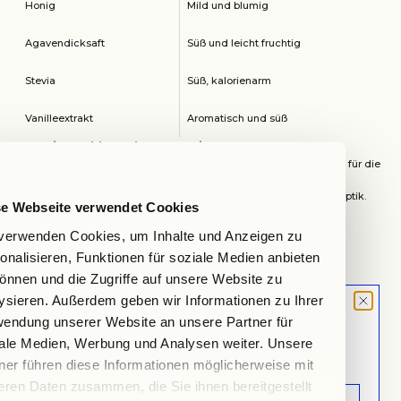
Honig
Mild und blumig
Agavendicksaft
Süß und leicht fruchtig
Stevia
Süß, kalorienarm
Vanilleextrakt
Aromatisch und süß
Kreative Schlagsahne-Toppings
Die Präsentation eines Irish Coffees kann durch kreative Toppings für die
Schlagsahne aufgewertet werden. Diese Extras bieten nicht nur
geschmackliche Variationen, sondern auch eine ansprechende Optik.
se Webseite verwendet Cookies
TOPPING
BESCHREIBUNG
verwenden Cookies, um Inhalte und Anzeigen zu
onalisieren, Funktionen für soziale Medien anbieten
Schokoladiger Geschmack, hübsche
Kakaopulver
önnen und die Zugriffe auf unsere Website zu
Dekoration
ysieren. Außerdem geben wir Informationen zu Ihrer
Zimt
Würzig und warm, gut mit Kaffee harmonierend
MOOD LETTER
endung unserer Website an unsere Partner für
Sign up and don't miss any launches,
ale Medien, Werbung und Analysen weiter. Unsere
Karamellsauce
Süß und klebrig, für eine luxuriöse Note
updates & specials.
ner führen diese Informationen möglicherweise mit
eren Daten zusammen, die Sie ihnen bereitgestellt
Schokoladenspän
Knackige Textur, verleiht Tiefe