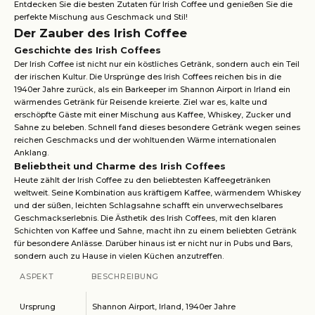
Entdecken Sie die besten Zutaten für Irish Coffee und genießen Sie die
perfekte Mischung aus Geschmack und Stil!
Der Zauber des Irish Coffee
Geschichte des Irish Coffees
Der Irish Coffee ist nicht nur ein köstliches Getränk, sondern auch ein Teil
der irischen Kultur. Die Ursprünge des Irish Coffees reichen bis in die
1940er Jahre zurück, als ein Barkeeper im Shannon Airport in Irland ein
wärmendes Getränk für Reisende kreierte. Ziel war es, kalte und
erschöpfte Gäste mit einer Mischung aus Kaffee, Whiskey, Zucker und
Sahne zu beleben. Schnell fand dieses besondere Getränk wegen seines
reichen Geschmacks und der wohltuenden Wärme internationalen
Anklang.
Beliebtheit und Charme des Irish Coffees
Heute zählt der Irish Coffee zu den beliebtesten Kaffeegetränken
weltweit. Seine Kombination aus kräftigem Kaffee, wärmendem Whiskey
und der süßen, leichten Schlagsahne schafft ein unverwechselbares
Geschmackserlebnis. Die Ästhetik des Irish Coffees, mit den klaren
Schichten von Kaffee und Sahne, macht ihn zu einem beliebten Getränk
für besondere Anlässe. Darüber hinaus ist er nicht nur in Pubs und Bars,
sondern auch zu Hause in vielen Küchen anzutreffen.
ASPEKT
BESCHREIBUNG
Ursprung
Shannon Airport, Irland, 1940er Jahre