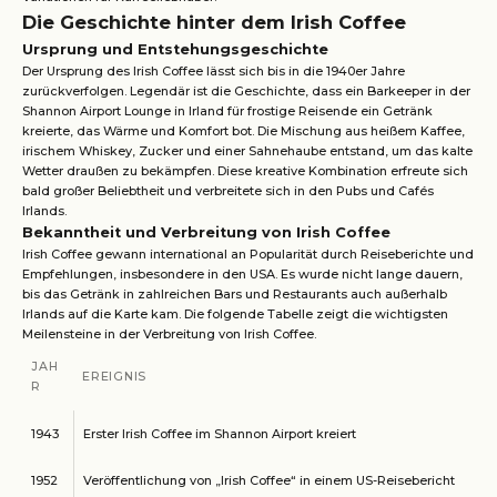
Die Geschichte hinter dem Irish Coffee
Ursprung und Entstehungsgeschichte
Der Ursprung des Irish Coffee lässt sich bis in die 1940er Jahre
zurückverfolgen. Legendär ist die Geschichte, dass ein Barkeeper in der
Shannon Airport Lounge in Irland für frostige Reisende ein Getränk
kreierte, das Wärme und Komfort bot. Die Mischung aus heißem Kaffee,
irischem Whiskey, Zucker und einer Sahnehaube entstand, um das kalte
Wetter draußen zu bekämpfen. Diese kreative Kombination erfreute sich
bald großer Beliebtheit und verbreitete sich in den Pubs und Cafés
Irlands.
Bekanntheit und Verbreitung von Irish Coffee
Irish Coffee gewann international an Popularität durch Reiseberichte und
Empfehlungen, insbesondere in den USA. Es wurde nicht lange dauern,
bis das Getränk in zahlreichen Bars und Restaurants auch außerhalb
Irlands auf die Karte kam. Die folgende Tabelle zeigt die wichtigsten
Meilensteine in der Verbreitung von Irish Coffee.
JAH
EREIGNIS
R
1943
Erster Irish Coffee im Shannon Airport kreiert
1952
Veröffentlichung von „Irish Coffee“ in einem US-Reisebericht