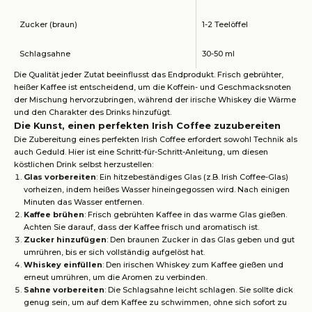
Zucker (braun)
1-2 Teelöffel
Schlagsahne
30-50 ml
Die Qualität jeder Zutat beeinflusst das Endprodukt. Frisch gebrühter,
heißer Kaffee ist entscheidend, um die Koffein- und Geschmacksnoten
der Mischung hervorzubringen, während der irische Whiskey die Wärme
und den Charakter des Drinks hinzufügt.
Die Kunst, einen perfekten Irish Coffee zuzubereiten
Die Zubereitung eines perfekten Irish Coffee erfordert sowohl Technik als
auch Geduld. Hier ist eine Schritt-für-Schritt-Anleitung, um diesen
köstlichen Drink selbst herzustellen:
Glas vorbereiten
: Ein hitzebeständiges Glas (z.B. Irish Coffee-Glas)
vorheizen, indem heißes Wasser hineingegossen wird. Nach einigen
Minuten das Wasser entfernen.
Kaffee brühen
: Frisch gebrühten Kaffee in das warme Glas gießen.
Achten Sie darauf, dass der Kaffee frisch und aromatisch ist.
Zucker hinzufügen
: Den braunen Zucker in das Glas geben und gut
umrühren, bis er sich vollständig aufgelöst hat.
Whiskey einfüllen
: Den irischen Whiskey zum Kaffee gießen und
erneut umrühren, um die Aromen zu verbinden.
Sahne vorbereiten
: Die Schlagsahne leicht schlagen. Sie sollte dick
genug sein, um auf dem Kaffee zu schwimmen, ohne sich sofort zu