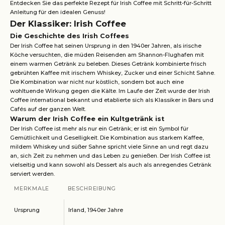
Entdecken Sie das perfekte Rezept für Irish Coffee mit Schritt-für-Schritt
Anleitung für den idealen Genuss!
Der Klassiker: Irish Coffee
Die Geschichte des Irish Coffees
Der Irish Coffee hat seinen Ursprung in den 1940er Jahren, als irische
Köche versuchten, die müden Reisenden am Shannon-Flughafen mit
einem warmen Getränk zu beleben. Dieses Getränk kombinierte frisch
gebrühten Kaffee mit irischem Whiskey, Zucker und einer Schicht Sahne.
Die Kombination war nicht nur köstlich, sondern bot auch eine
wohltuende Wirkung gegen die Kälte. Im Laufe der Zeit wurde der Irish
Coffee international bekannt und etablierte sich als Klassiker in Bars und
Cafés auf der ganzen Welt.
Warum der Irish Coffee ein Kultgetränk ist
Der Irish Coffee ist mehr als nur ein Getränk; er ist ein Symbol für
Gemütlichkeit und Geselligkeit. Die Kombination aus starkem Kaffee,
mildem Whiskey und süßer Sahne spricht viele Sinne an und regt dazu
an, sich Zeit zu nehmen und das Leben zu genießen. Der Irish Coffee ist
vielseitig und kann sowohl als Dessert als auch als anregendes Getränk
serviert werden.
MERKMALE
BESCHREIBUNG
Ursprung
Irland, 1940er Jahre