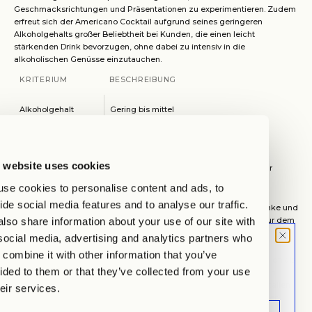
Geschmacksrichtungen und Präsentationen zu experimentieren. Zudem
erfreut sich der Americano Cocktail aufgrund seines geringeren
Alkoholgehalts großer Beliebtheit bei Kunden, die einen leicht
stärkenden Drink bevorzugen, ohne dabei zu intensiv in die
alkoholischen Genüsse einzutauchen.
KRITERIUM
BESCHREIBUNG
Alkoholgehalt
Gering bis mittel
Serviertemperatur
Kühl
 website uses cookies
Beliebtheit
Hoch in der internationalen Cocktailkultur
se cookies to personalise content and ads, to
Was ist ein Americano Cocktail?
ide social media features and to analyse our traffic.
Der Americano Cocktail hat seinen Platz in der Welt der Mixgetränke und
lso share information about your use of our site with
ist für viele ein erfrischendes Erlebnis. Seine Beliebtheit ist nicht nur dem
Geschmack, sondern auch seiner Herkunft zu verdanken.
social media, advertising and analytics partners who
Die Ursprünge des Americano Cocktails
MOOD LETTER
combine it with other information that you’ve
Der Americano hat seinen Ursprung in Italien und wurde ursprünglich als
Sign up and don't miss any launches,
ided to them or that they’ve collected from your use
einfacher Kaffee serviert. Die Entwicklung hin zum Cocktail begann
updates & specials.
während des Zweiten Weltkriegs, als amerikanische Soldaten in Italien
heir services.
eine weniger starke Version des klassischen Espressos bevorzugten.
Man mischte Espresso mit heißem Wasser, um einen milderen