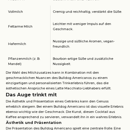
Vollmilch
Cremig und reichhaltig, verstärkt die Süße.
Leichter mit weniger Impuls auf den
Fettarme Milch
Geschmack.
Nussige und süßliche Aromen, vegan-
Hafermilch
freundlich.
Pflanzenmilch (z. B.
Bourbon-artige Süße und zusätzliche
Mandel)
Nussigkeit.
Die Wahl des Milchzusatzes kann in Kombination mit den
geschmacklichen Nuancen des Bulldog Americanos zu einem
einzigartigen und personalisierten Trinkerlebnis führen, das die
ästhetischen Ansprüche eines Latte Macchiato-Liebhabers erfüllt.
Das Auge trinkt mit
Die Ästhetik und Präsentation eines Getränks kann den Genuss
erheblich steigern. Bei einem Bulldog Americano ist das visuelle Erlebnis
ebenso wichtig wie der Geschmack. Die Kunst, diesen Cocktail aus
Kaffee ansprechend zu servieren, verwandelt ihn in ein wahres Erlebnis.
Ästhetik und Präsentation
Die Präsentation des Bulldog Americano spielt eine zentrale Rolle. Eine