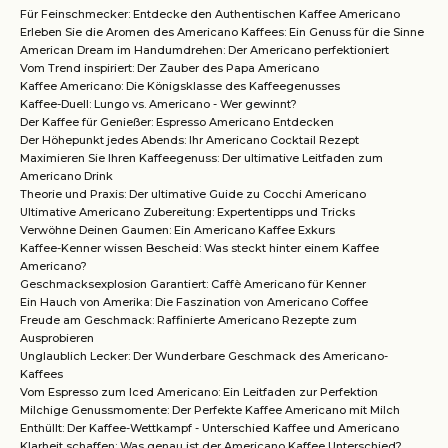
Für Feinschmecker: Entdecke den Authentischen Kaffee Americano
Erleben Sie die Aromen des Americano Kaffees: Ein Genuss für die Sinne
American Dream im Handumdrehen: Der Americano perfektioniert
Vom Trend inspiriert: Der Zauber des Papa Americano
Kaffee Americano: Die Königsklasse des Kaffeegenusses
Kaffee-Duell: Lungo vs. Americano - Wer gewinnt?
Der Kaffee für Genießer: Espresso Americano Entdecken
Der Höhepunkt jedes Abends: Ihr Americano Cocktail Rezept
Maximieren Sie Ihren Kaffeegenuss: Der ultimative Leitfaden zum
Americano Drink
Theorie und Praxis: Der ultimative Guide zu Cocchi Americano
Ultimative Americano Zubereitung: Expertentipps und Tricks
Verwöhne Deinen Gaumen: Ein Americano Kaffee Exkurs
Kaffee-Kenner wissen Bescheid: Was steckt hinter einem Kaffee
Americano?
Geschmacksexplosion Garantiert: Caffè Americano für Kenner
Ein Hauch von Amerika: Die Faszination von Americano Coffee
Freude am Geschmack: Raffinierte Americano Rezepte zum
Ausprobieren
Unglaublich Lecker: Der Wunderbare Geschmack des Americano-
Kaffees
Vom Espresso zum Iced Americano: Ein Leitfaden zur Perfektion
Milchige Genussmomente: Der Perfekte Kaffee Americano mit Milch
Enthüllt: Der Kaffee-Wettkampf - Unterschied Kaffee und Americano
Klarheit schaffen: Was genau ist der Americano Kaffee Unterschied?