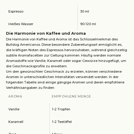
Espresso
30 ml
Heißes Wasser
90-120 ml
Die Harmonie von Kaffee und Aroma
Die Harmonie von Kaffee und Aroma ist das Schlüsselmerkmal des
Bulldog Americanos. Diese besondere Zubereitungsart ermöglicht es,
die kräftigen Noten des Espressos hervorzuheben, während gleichzeitig
subtile Aromafacetten zur Geltung kommen. Häufig werden normale
Aromastoffe wie Vanille, Karamell oder sogar Gewürze hinzugefügt, um
die Geschmacksprofile zu erweitern.
Um den gewünschten Geschmack zu erzielen, können verschiedene
Aromen in unterschiedlichen Intensitäten verwendet werden. In der
folgenden Tabelle sind einige gängige Aromen und deren empfohlene
Verhältnisangaben zu finden:
AROMA
EMPFOHLENE MENGE
Vanille
1-2 Tropfen
Karamell
1-2 Teelöffel