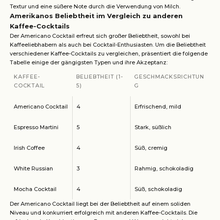
Textur und eine süßere Note durch die Verwendung von Milch.
Amerikanos Beliebtheit im Vergleich zu anderen
Kaffee-Cocktails
Der Americano Cocktail erfreut sich großer Beliebtheit, sowohl bei
Kaffeeliebhabern als auch bei Cocktail-Enthusiasten. Um die Beliebtheit
verschiedener Kaffee-Cocktails zu vergleichen, präsentiert die folgende
Tabelle einige der gängigsten Typen und ihre Akzeptanz:
KAFFEE-
BELIEBTHEIT (1-
GESCHMACKSRICHTUN
COCKTAIL
5)
G
Americano Cocktail
4
Erfrischend, mild
Espresso Martini
5
Stark, süßlich
Irish Coffee
4
Süß, cremig
White Russian
3
Rahmig, schokoladig
Mocha Cocktail
4
Süß, schokoladig
Der Americano Cocktail liegt bei der Beliebtheit auf einem soliden
Niveau und konkurriert erfolgreich mit anderen Kaffee-Cocktails. Die