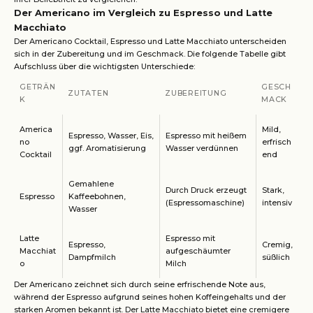
Der Americano im Vergleich zu Espresso und Latte
Macchiato
Der Americano Cocktail, Espresso und Latte Macchiato unterscheiden
sich in der Zubereitung und im Geschmack. Die folgende Tabelle gibt
Aufschluss über die wichtigsten Unterschiede:
GETRÄN
GESCH
ZUTATEN
ZUBEREITUNG
K
MACK
America
Mild,
Espresso, Wasser, Eis,
Espresso mit heißem
no
erfrisch
ggf. Aromatisierung
Wasser verdünnen
Cocktail
end
Gemahlene
Durch Druck erzeugt
Stark,
Espresso
Kaffeebohnen,
(Espressomaschine)
intensiv
Wasser
Latte
Espresso mit
Espresso,
Cremig,
Macchiat
aufgeschäumter
Dampfmilch
süßlich
o
Milch
Der Americano zeichnet sich durch seine erfrischende Note aus,
während der Espresso aufgrund seines hohen Koffeingehalts und der
starken Aromen bekannt ist. Der Latte Macchiato bietet eine cremigere