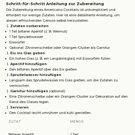
Schritt-für-Schritt Anleitung zur Zubereitung
Die Zubereitung eines Americano Cocktails ist unkompliziert und
erfordert nur wenige Zutaten. Hier ist eine detaillierte Anleitung, um
diesen erfrischenden Genuss selbst herzustellen.
Zutaten vorbereiten
:
1 Teil bitterer Aperitif (z. B. Wermut)
1 Teil Sprudelwasser
Eiswürfel
Optional: Zitronenscheibe oder Orangen-Cluster als Garnitur
Eis ins Glas geben
:
Ein hohes Glas (z. B. ein Longdrinkglas) mit Eiswürfeln füllen.
Aperitif hinzufügen
:
Den bitteren Aperitif über das Eis gießen.
Sprudelwasser hinzufügen
:
Langsam das Sprudelwasser ins Glas gießen, um die Zutaten zu
vermischen.
Garnitur hinzufügen
(optional):
Eine Zitronenscheibe oder ein Orangen-Cluster zur Dekoration auf den
Rand des Glases legen.
Servieren
:
Den Cocktail leicht umrühren und kühl genießen.
ZUTAT
MENGE
Bitterer Aperitif
1 Teil