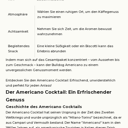
Wählen Sie einen ruhigen Ort, um den Käffegenuss
Atmosphäre
zu maximieren
Nehmen Sie sich Zeit, um die Aromen bewusst
Achtsamkeit
wahrzunehmen
Begleitendes
Eine kleine Süßigkeit oder ein Biscotti kann das
Snack
Erlebnis abrunden
Indem man sich auf das Gesamtpaket konzentriert – vom Aussehen bis
zum Geschmack – kann der Bulldog Americano zu einem
unvergesslichen Genussmoment werden.
Entdecken Sie den Americano Cocktail: Erfrischend, unwiderstehlich
und perfekt für jeden Anlass!
Der Americano Cocktail: Ein Erfrischender
Genuss
Geschichte des Americano Cocktails
Der Americano Cocktail hat seinen Ursprung in der Zeit des Zweiten
Weltkriegs und wurde ursprünglich als "Milano-Torino" bezeichnet, da er
aus Campari und Vermouth bestand. Der Name "Americano" kam in den
1860er Jahren auf, als amerikanische Touristen in Italien diesen Drink