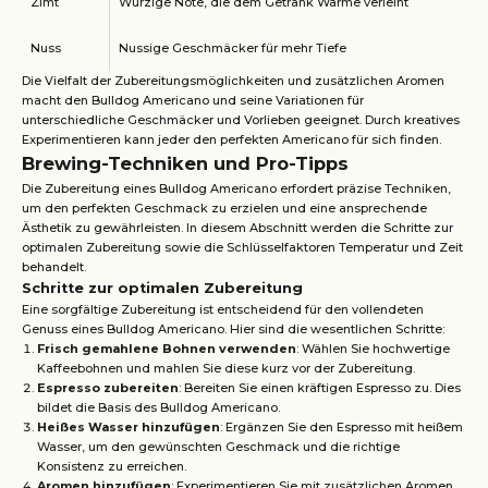
Zimt
Würzige Note, die dem Getränk Wärme verleiht
Nuss
Nussige Geschmäcker für mehr Tiefe
Die Vielfalt der Zubereitungsmöglichkeiten und zusätzlichen Aromen
macht den Bulldog Americano und seine Variationen für
unterschiedliche Geschmäcker und Vorlieben geeignet. Durch kreatives
Experimentieren kann jeder den perfekten Americano für sich finden.
Brewing-Techniken und Pro-Tipps
Die Zubereitung eines Bulldog Americano erfordert präzise Techniken,
um den perfekten Geschmack zu erzielen und eine ansprechende
Ästhetik zu gewährleisten. In diesem Abschnitt werden die Schritte zur
optimalen Zubereitung sowie die Schlüsselfaktoren Temperatur und Zeit
behandelt.
Schritte zur optimalen Zubereitung
Eine sorgfältige Zubereitung ist entscheidend für den vollendeten
Genuss eines Bulldog Americano. Hier sind die wesentlichen Schritte:
Frisch gemahlene Bohnen verwenden
: Wählen Sie hochwertige
Kaffeebohnen und mahlen Sie diese kurz vor der Zubereitung.
Espresso zubereiten
: Bereiten Sie einen kräftigen Espresso zu. Dies
bildet die Basis des Bulldog Americano.
Heißes Wasser hinzufügen
: Ergänzen Sie den Espresso mit heißem
Wasser, um den gewünschten Geschmack und die richtige
Konsistenz zu erreichen.
Aromen hinzufügen
: Experimentieren Sie mit zusätzlichen Aromen