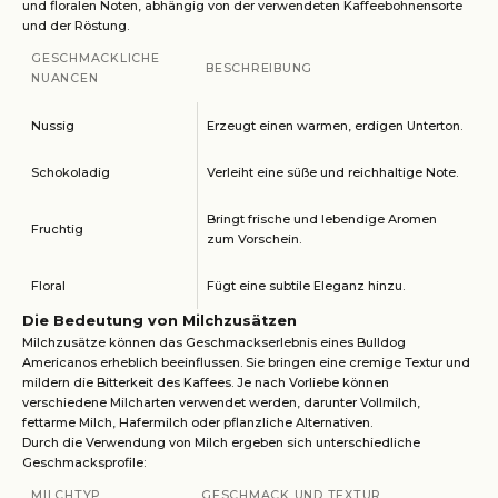
und floralen Noten, abhängig von der verwendeten Kaffeebohnensorte
und der Röstung.
GESCHMACKLICHE
BESCHREIBUNG
NUANCEN
Nussig
Erzeugt einen warmen, erdigen Unterton.
Schokoladig
Verleiht eine süße und reichhaltige Note.
Bringt frische und lebendige Aromen
Fruchtig
zum Vorschein.
Floral
Fügt eine subtile Eleganz hinzu.
Die Bedeutung von Milchzusätzen
Milchzusätze können das Geschmackserlebnis eines Bulldog
Americanos erheblich beeinflussen. Sie bringen eine cremige Textur und
mildern die Bitterkeit des Kaffees. Je nach Vorliebe können
verschiedene Milcharten verwendet werden, darunter Vollmilch,
fettarme Milch, Hafermilch oder pflanzliche Alternativen.
Durch die Verwendung von Milch ergeben sich unterschiedliche
Geschmacksprofile:
MILCHTYP
GESCHMACK UND TEXTUR