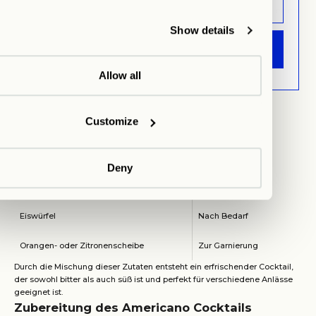
Geschmack zu erzielen. Im Laufe der Zeit hat sich dieser Drink zu einem
beliebten Cocktail entwickelt, der in Bars weltweit genossen wird.
Show details
Die Zutaten des Americano Cocktails
ANMELDEN
Die klassischen Zutaten für einen Americano Cocktail sind recht einfach
und leicht zu beschaffen. Im Folgenden sind die wesentlichen
Allow all
Bestandteile aufgeführt:
ZUTAT
MENGE
Customize
Campari
30 ml
Süßer Wermut
30 ml
Deny
Soda Wasser
Nach Geschmack
Eiswürfel
Nach Bedarf
Orangen- oder Zitronenscheibe
Zur Garnierung
Durch die Mischung dieser Zutaten entsteht ein erfrischender Cocktail,
der sowohl bitter als auch süß ist und perfekt für verschiedene Anlässe
geeignet ist.
Zubereitung des Americano Cocktails