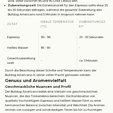
wird, sollte zwischen 85 und 90 Grad Celsius sein.
Zubereitungszeit
: Die Extraktionszeit für den Espresso sollte etwa 25
bis 30 Sekunden betragen, während die gesamte Zubereitung des
Bulldog Americano rund 5 Minuten in Anspruch nehmen kann.
IDEALE TEMPERATUR
ZUBEREITUNGSZ
ZUTAT
(°C)
EIT
Espresso
90 - 96
25 - 30 Sekunden
Heißes Wasser
85 - 90
-
Gesamtzubereitung
-
ca. 5 Minuten
szeit
Durch die Beachtung dieser Schritte und Temperaturen kann der
Bulldog Americano in seiner vollen Pracht genossen werden.
Genuss und Aromenvielfalt
Geschmackliche Nuancen und Profil
Der Bulldog Americano bietet eine Vielzahl von geschmacklichen
Nuancen, die das Trinkerlebnis bereichern. Die Kombination von
qualitativ hochwertigem Espresso und heißem Wasser führt zu einer
harmonischen Balance zwischen Intensität und Weichheit. Die Aromen
reichen von nussigen und schokoladigen Tönen bis hin zu fruchtigen