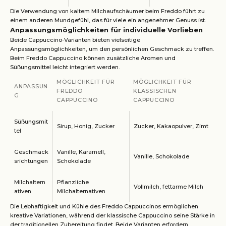
Die Verwendung von kaltem Milchaufschäumer beim Freddo führt zu
einem anderen Mundgefühl, das für viele ein angenehmer Genuss ist.
Anpassungsmöglichkeiten für individuelle Vorlieben
Beide Cappuccino-Varianten bieten vielseitige
Anpassungsmöglichkeiten, um den persönlichen Geschmack zu treffen.
Beim Freddo Cappuccino können zusätzliche Aromen und
Süßungsmittel leicht integriert werden.
MÖGLICHKEIT FÜR
MÖGLICHKEIT FÜR
ANPASSUN
FREDDO
KLASSISCHEN
G
CAPPUCCINO
CAPPUCCINO
Süßungsmit
Sirup, Honig, Zucker
Zucker, Kakaopulver, Zimt
tel
Geschmack
Vanille, Karamell,
Vanille, Schokolade
srichtungen
Schokolade
Milchaltern
Pflanzliche
Vollmilch, fettarme Milch
ativen
Milchalternativen
Die Lebhaftigkeit und Kühle des Freddo Cappuccinos ermöglichen
kreative Variationen, während der klassische Cappuccino seine Stärke in
der traditionellen Zubereitung findet. Beide Varianten erfordern