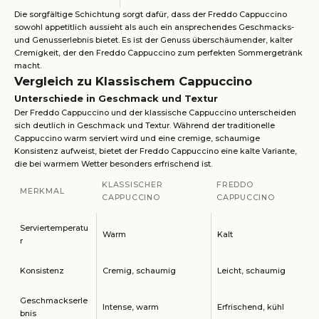
Die sorgfältige Schichtung sorgt dafür, dass der Freddo Cappuccino
sowohl appetitlich aussieht als auch ein ansprechendes Geschmacks-
und Genusserlebnis bietet. Es ist der Genuss überschäumender, kalter
Cremigkeit, der den Freddo Cappuccino zum perfekten Sommergetränk
macht.
Vergleich zu Klassischem Cappuccino
Unterschiede in Geschmack und Textur
Der Freddo Cappuccino und der klassische Cappuccino unterscheiden
sich deutlich in Geschmack und Textur. Während der traditionelle
Cappuccino warm serviert wird und eine cremige, schaumige
Konsistenz aufweist, bietet der Freddo Cappuccino eine kalte Variante,
die bei warmem Wetter besonders erfrischend ist.
KLASSISCHER
FREDDO
MERKMAL
CAPPUCCINO
CAPPUCCINO
Serviertemperatu
Warm
Kalt
r
Konsistenz
Cremig, schaumig
Leicht, schaumig
Geschmackserle
Intense, warm
Erfrischend, kühl
bnis