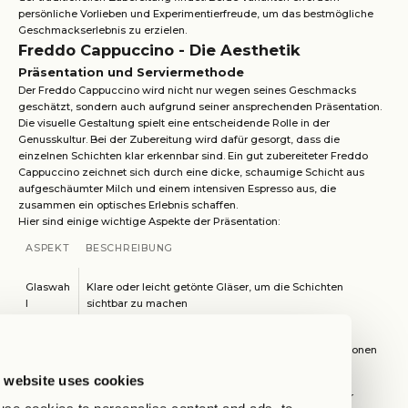
persönliche Vorlieben und Experimentierfreude, um das bestmögliche
Geschmackserlebnis zu erzielen.
Freddo Cappuccino - Die Aesthetik
Präsentation und Serviermethode
Der Freddo Cappuccino wird nicht nur wegen seines Geschmacks
geschätzt, sondern auch aufgrund seiner ansprechenden Präsentation.
Die visuelle Gestaltung spielt eine entscheidende Rolle in der
Genusskultur. Bei der Zubereitung wird dafür gesorgt, dass die
einzelnen Schichten klar erkennbar sind. Ein gut zubereiteter Freddo
Cappuccino zeichnet sich durch eine dicke, schaumige Schicht aus
aufgeschäumter Milch und einem intensiven Espresso aus, die
zusammen ein optisches Erlebnis schaffen.
Hier sind einige wichtige Aspekte der Präsentation:
ASPEKT
BESCHREIBUNG
Glaswah
Klare oder leicht getönte Gläser, um die Schichten
l
sichtbar zu machen
Tempera
Serviert in kühlenden Gläsern, um die Frische zu betonen
tur
 website uses cookies
Dekorati
Optional: Kakaopulver oder Zimt zum Bestäuben der