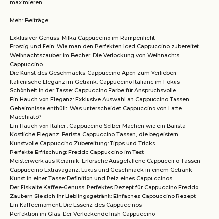
maximieren.
Mehr Beiträge:
Exklusiver Genuss: Milka Cappuccino im Rampenlicht
Frostig und Fein: Wie man den Perfekten Iced Cappuccino zubereitet
Weihnachtszauber im Becher: Die Verlockung von Weihnachts
Cappuccino
Die Kunst des Geschmacks: Cappuccino Apen zum Verlieben
Italienische Eleganz im Getränk: Cappuccino Italiano im Fokus
Schönheit in der Tasse: Cappuccino Farbe für Anspruchsvolle
Ein Hauch von Eleganz: Exklusive Auswahl an Cappuccino Tassen
Geheimnisse enthüllt: Was unterscheidet Cappuccino von Latte
Macchiato?
Ein Hauch von Italien: Cappuccino Selber Machen wie ein Barista
Köstliche Eleganz: Barista Cappuccino Tassen, die begeistern
Kunstvolle Cappuccino Zubereitung: Tipps und Tricks
Perfekte Erfrischung: Freddo Cappuccino im Test
Meisterwerk aus Keramik: Erforsche Ausgefallene Cappuccino Tassen
Cappuccino-Extravaganz: Luxus und Geschmack in einem Getränk
Kunst in einer Tasse: Definition und Reiz eines Cappuccinos
Der Eiskalte Kaffee-Genuss: Perfektes Rezept für Cappuccino Freddo
Zaubern Sie sich Ihr Lieblingsgetränk: Einfaches Cappuccino Rezept
Ein Kaffeemoment: Die Essenz des Cappuccinos
Perfektion im Glas: Der Verlockende Irish Cappuccino