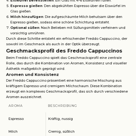
Eiswürfel bereitstellen
: Ein Glas mit 4-6 Eiswürfeln füllen.
Espresso gießen
: Den abgekühlten Espresso über die Eiswürfel im
Glas gießen.
Milch hinzufügen
: Die aufgeschäumte Milch behutsam über den
Espresso gießen, sodass eine schöne Schichtung entsteht.
Optional süßen
: Nach Belieben mit Süßungsmitteln verfeinern und
vorsichtig umrühren.
Durch diese Schritte entsteht ein erfrischender Freddo Cappuccino, der
sowohl im Geschmack als auch in der Optik überzeugt.
Geschmacksprofil des Freddo Cappuccinos
Beim Freddo Cappuccino spielt das Geschmacksprofil eine zentrale
Rolle, das durch die Kombination von Aromen, Konsistenz und visueller
Ästhetik maßgeblich geprägt wird.
Aromen und Konsistenz
Der Freddo Cappuccino präsentiert eine harmonische Mischung aus
kräftigem Espresso und cremigem Milchschaum. Diese Kombination
erzeugt ein komplexes Geschmacksprofil, das sich durch verschiedene
Aromen auszeichnet.
AROMA
BESCHREIBUNG
Espresso
Kräftig, nussig
Milch
Cremig, süßlich