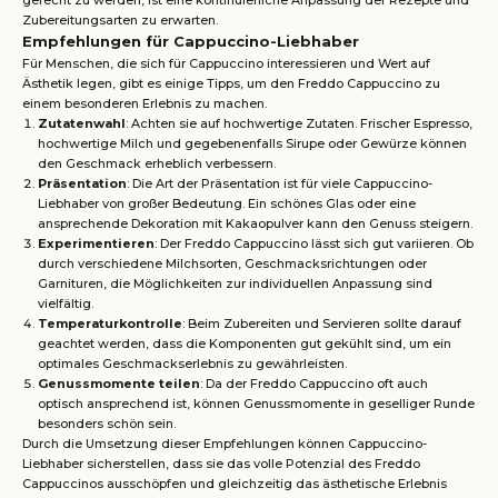
gerecht zu werden, ist eine kontinuierliche Anpassung der Rezepte und
Zubereitungsarten zu erwarten.
Empfehlungen für Cappuccino-Liebhaber
Für Menschen, die sich für Cappuccino interessieren und Wert auf
Ästhetik legen, gibt es einige Tipps, um den Freddo Cappuccino zu
einem besonderen Erlebnis zu machen.
Zutatenwahl
: Achten sie auf hochwertige Zutaten. Frischer Espresso,
hochwertige Milch und gegebenenfalls Sirupe oder Gewürze können
den Geschmack erheblich verbessern.
Präsentation
: Die Art der Präsentation ist für viele Cappuccino-
Liebhaber von großer Bedeutung. Ein schönes Glas oder eine
ansprechende Dekoration mit Kakaopulver kann den Genuss steigern.
Experimentieren
: Der Freddo Cappuccino lässt sich gut variieren. Ob
durch verschiedene Milchsorten, Geschmacksrichtungen oder
Garnituren, die Möglichkeiten zur individuellen Anpassung sind
vielfältig.
Temperaturkontrolle
: Beim Zubereiten und Servieren sollte darauf
geachtet werden, dass die Komponenten gut gekühlt sind, um ein
optimales Geschmackserlebnis zu gewährleisten.
Genussmomente teilen
: Da der Freddo Cappuccino oft auch
optisch ansprechend ist, können Genussmomente in geselliger Runde
besonders schön sein.
Durch die Umsetzung dieser Empfehlungen können Cappuccino-
Liebhaber sicherstellen, dass sie das volle Potenzial des Freddo
Cappuccinos ausschöpfen und gleichzeitig das ästhetische Erlebnis