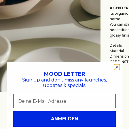
A CENTER
Its organic
home.
You can sta
necessitie
glossy fini
Details
Material
Dimension
CARE INS
MOOD LETTER
Sign up and don't miss any launches,
updates & specials.
ANMELDEN