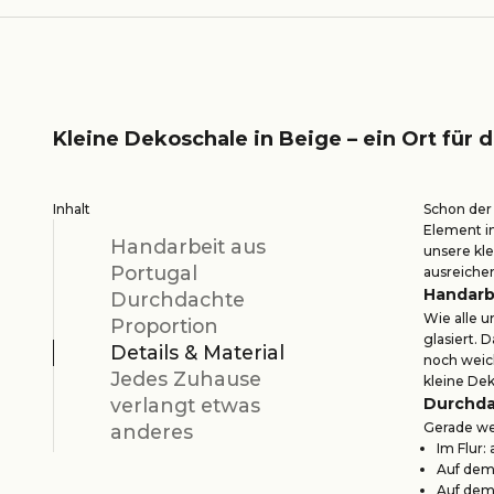
Kleine Dekoschale in Beige – ein Ort für d
Inhalt
Schon der 
Element in
Handarbeit aus
unsere kle
Portugal
ausreichen
Handarb
Durchdachte
Wie alle u
Proportion
glasiert. 
Details & Material
noch weic
Jedes Zuhause
kleine Dek
verlangt etwas
Durchda
Gerade wei
anderes
Im Flur:
Auf dem 
Auf dem 