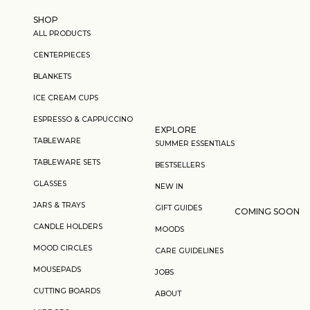
Skip to content
SHOP
ALL PRODUCTS
CENTERPIECES
BLANKETS
ICE CREAM CUPS
ESPRESSO & CAPPUCCINO
EXPLORE
TABLEWARE
SUMMER ESSENTIALS
TABLEWARE SETS
BESTSELLERS
GLASSES
NEW IN
JARS & TRAYS
GIFT GUIDES
COMING SOON
CANDLE HOLDERS
MOODS
MOOD CIRCLES
CARE GUIDELINES
MOUSEPADS
JOBS
CUTTING BOARDS
ABOUT