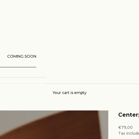
COMING SOON
Your cart is empty
Center
Sale price
€79,00
Tax includ