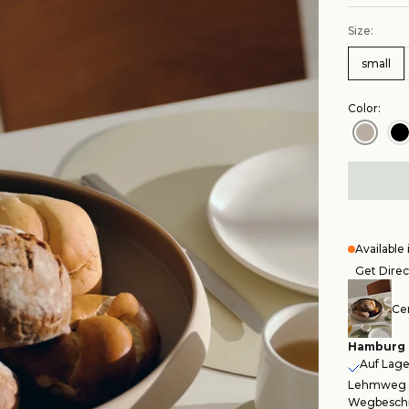
Size:
small
Color:
Available
Get Direc
Cen
Hamburg
Auf Lager
Lehmweg 5
Wegbeschr