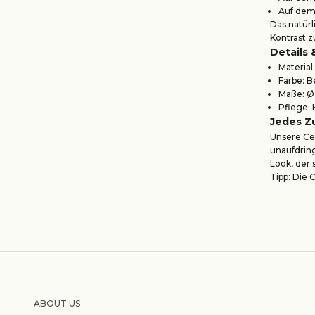
Auf dem 
Das natürl
Kontrast 
Details 
Material
Farbe: B
Maße: Ø 
Pflege: 
Jedes Z
Unsere Cen
unaufdrin
Look, der
Tipp: Die 
ABOUT US