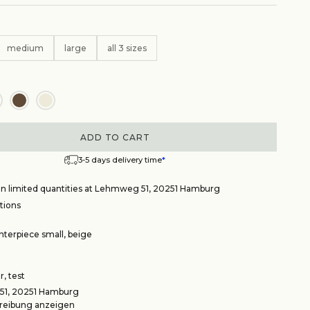
medium
large
all 3 sizes
ADD TO CART
3-5 days delivery time
*
 in limited quantities at Lehmweg 51, 20251 Hamburg
tions
terpiece small, beige
, test
1, 20251 Hamburg
eibung anzeigen