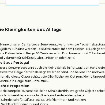
ie Kleinigkeiten des Alltags
Name unserer Centerpiece-Serie verrät, warum wir die flachen, skulptura
 jedem Zuhause werden – als Mittelpunkt auf dem Esstisch, als Ablageorte f
ine Dekoschale in Beige 30 Zentimeter im Durchmesser und 7 Zentimeter 
d Volumen für Schlüssel, Obst, Brötchen oder Deko.
eit aus Portugal
nsere Centerpieces wird auch die kleine Schale in Portugal von Hand gefer
Das warme Beige der Schale liegt zwischen Sand und hellem Ton und verän
her, die glossy Glasur schützt die Oberfläche vor Kratzern. Kleine Unr
oschale in Beige zum Einzelstück.
chte Proportion
l sie kompakt ist, passt die kleine Schale dorthin, wo große Objekte schei
 als Schlüsselablage sowie für Briefe und andere Kleinigkeiten
Schreibtisch: für Stifte, Post-Its, Briefklammern und Notizen
Nachttisch: für die Uhr und Ringe