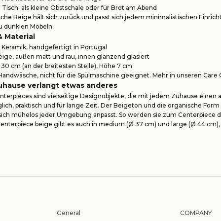
Tisch: als kleine Obstschale oder für Brot am Abend
iche Beige hält sich zurück und passt sich jedem minimalistischen Einric
zu dunklen Möbeln.
& Material
: Keramik, handgefertigt in Portugal
eige, außen matt und rau, innen glänzend glasiert
30 cm (an der breitesten Stelle), Höhe 7 cm
Handwäsche, nicht für die Spülmaschine geeignet. Mehr in unseren
Care 
uhause verlangt etwas anderes
terpieces sind vielseitige Designobjekte, die mit jedem Zuhause einen a
glich, praktisch und für lange Zeit. Der Beigeton und die organische F
 sich mühelos jeder Umgebung anpasst. So werden sie zum Centerpiece de
Centerpiece beige gibt es auch in
medium
(Ø 37 cm) und
large
(Ø 44 cm),
General
COMPANY