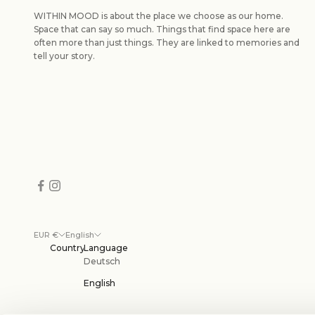
WITHIN MOOD is about the place we choose as our home.
Space that can say so much. Things that find space here are
often more than just things. They are linked to memories and
tell your story.
EUR €
English
Country
Language
Deutsch
English