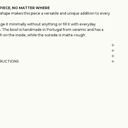
PIECE, NO MATTER WHERE
 shape makes this piece a versatile and unique addition to every
ge it minimally without anything or fill it with everyday
s. The bowl is handmade in Portugal from ceramic and has a
sh on the inside, while the outside is matte-rough.
TRUCTIONS