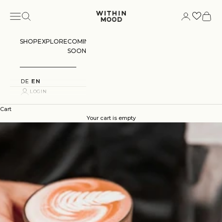
Skip to content
Navigation menu
Search
Login
Cart
Within Mood
SHOP
EXPLORE
COMING
SOON
DE
EN
LOGIN
Cart
Your cart is empty