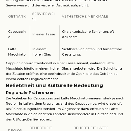
wichtig wie der Geschmack. Hier sind die Unterschiede in der
Servierweise und der visuellen Ästhetik aufgeführt.
SERVIERWEI
GETRÄNK
ÄSTHETISCHE MERKMALE
SE
Cappuccin
Charakteristische Schichten, oft
In einer Tasse
o
dekoriert.
Latte
In einem
Sichtbare Schichten und farbenfrohe
Macchiato
hohen Glas
Gestaltung.
Cappuccino wird traditionell in einer Tasse serviert, während Latte
Macchiato häufig in einem hohen Glas angeboten wird. Die Schichtung
der Zutaten eröffnet eine beeindruckende Optik, die das Getränk zu
einem echten Hingucker macht.
Beliebtheit und Kulturelle Bedeutung
Regionale Präferenzen
Die Vorlieben für Cappuccino und Latte Macchiato variieren stark je nach
Region. In Italien, dem Ursprungsland des Cappuccinos, wird dieser oft
als Frühstücksgetränk serviert. Im Gegensatz dazu erfreut sich Latte
Macchiato in vielen anderen Ländern, insbesondere in Deutschland und
den USA, großer Beliebtheit.
BELIEBTHEIT
BELIEBTHEIT LATTE
REGION