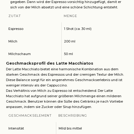
gegeben. Dann wird der Espresso vorsichtig hinzugefügt, damit er
sich von der Milch absetzt und eine schöne Schichtung entsteht.
ZUTAT
MENGE
Espresso
1 Shot (ca. 30 ml)
Milch
200 ml
Milchschaum
50 ml
Geschmacksprofil des Latte Macchiatos
Der Latte Macchiato bietet eine harmonische Kombination aus dem
starken Geschmack des Espressos und der cremigen Textur der Milch.
Diese Balance sorgt für ein angenehmes Geschmackserlebnis und ist
weniger intensiv als der Cappuccino.
Das Verhältnis von Milch zu Espresso ist entscheidend. Der Latte
Macchiato hat aufgrund seiner größeren Milchmenge einen milderen
Geschmack. Benutzer können die Süße des Getränks je nach Vorliebe
anpassen, indem sie Zucker oder Sirup hinzufügen.
GESCHMACKSELEMENT
BESCHREIBUNG
Intensität
Mild bis mittel