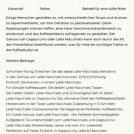
Karamell
Selten
Beliebt für eine süße Note
Einige Menschen genießen es, mit unterschiedlichen Sirups und Aromen
zu experimentieren, um ihre Getränke zu personalisieren. Diese
Anpassungen können helfen, eine neue Geschmackskombination zu
entdecken und das Kaffeeerlebnis aufregender zu gestalten. Der
Genuss von Cappuccino oder Latte Macchiato kann auch durch die Art
der Präsentation beeinflusst werden, was für viele ein wichtiger Faktor in
der Kaffeekultur ist.
Weitere Beiträge:
Schichten-König: Erreichen Sie das ideale Latte Macchiato Verhältnis
In den Genuss von Latte Macchiato kommen: Eine Einführung
Enthüllt: Die Kalorien in einem Latte Macchiato
Für stilvolle Kaffeepausen: Die besten Latte Macchiato Tassen
Die Fakten klären: Latte Macchiato und Schwangerschaft im Detail
Latte Macchiato vs. Cappuccino: Das ultimative Duell der Kaffeespezialitäten
Meisterwerk in der Tasse: Latte Macchiato Zubereitung in 5 Schritten
Latte Macchiato Glücksmomente: Die Magie eines Perfekten Kaffeedrinks
Ein Cooler Genuss: Iced Latte Macchiato - Der Perfekte Sommerbegleiter
Aufgedeckt: So unterscheiden sich Latte Macchiato und Cappuccino
Latte Macchiato Meisterklasse: Lerne, wie man ihn zubereitet
Perfektion auf Tasse: Einblick in Cappuccino, Latte & Macchiato