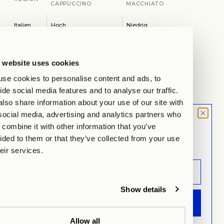
CAPPUCCINO
MACCHIATO
Italien
Hoch
Niedrig
Deutschla
Mittel
Hoch
nd
 website uses cookies
USA
Niedrig
Hoch
se cookies to personalise content and ads, to
ide social media features and to analyse our traffic.
Frankreic
Hoch
Mittel
lso share information about your use of our site with
h
social media, advertising and analytics partners who
Kaffeehaus-Erfahrung
MOOD LETTER
combine it with other information that you’ve
Die Kaffeehaus-Kultur spielt eine zentrale Rolle in der Popularität dieser
Sign up and don't miss any launches,
ided to them or that they’ve collected from your use
beiden Kaffeespezialitäten. In traditionellen Cafés werden Cappuccinos
updates & specials.
oft in kleinen Tassen serviert, was die intime Atmosphäre fördert. Latte
heir services.
Macchiato hingegen wird häufig in höheren Gläsern angeboten, was
den visuellen Reiz und die Ästhetik des Getränks betont.
KAFFEEHAUS-
LATTE
CAPPUCCINO
Show details
ERFAHRUNG
MACCHIATO
ANMELDEN
Servierart
Kleine Tassen
Hohe Gläser
Allow all