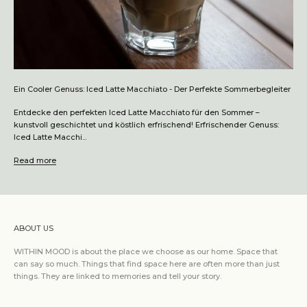
Ein Cooler Genuss: Iced Latte Macchiato - Der Perfekte Sommerbegleiter
Entdecke den perfekten Iced Latte Macchiato für den Sommer –
kunstvoll geschichtet und köstlich erfrischend! Erfrischender Genuss:
Iced Latte Macchi...
Read more
ABOUT US
WITHIN MOOD is about the place we choose as our home. Space that
can say so much. Things that find space here are often more than just
things. They are linked to memories and tell your story.