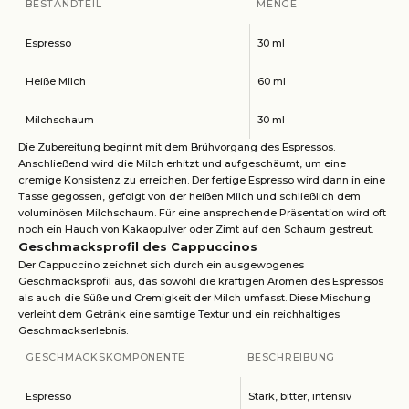
BESTANDTEIL
MENGE
Espresso
30 ml
Heiße Milch
60 ml
Milchschaum
30 ml
Die Zubereitung beginnt mit dem Brühvorgang des Espressos.
Anschließend wird die Milch erhitzt und aufgeschäumt, um eine
cremige Konsistenz zu erreichen. Der fertige Espresso wird dann in eine
Tasse gegossen, gefolgt von der heißen Milch und schließlich dem
voluminösen Milchschaum. Für eine ansprechende Präsentation wird oft
noch ein Hauch von Kakaopulver oder Zimt auf den Schaum gestreut.
Geschmacksprofil des Cappuccinos
Der Cappuccino zeichnet sich durch ein ausgewogenes
Geschmacksprofil aus, das sowohl die kräftigen Aromen des Espressos
als auch die Süße und Cremigkeit der Milch umfasst. Diese Mischung
verleiht dem Getränk eine samtige Textur und ein reichhaltiges
Geschmackserlebnis.
GESCHMACKSKOMPONENTE
BESCHREIBUNG
Espresso
Stark, bitter, intensiv