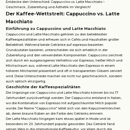
Entdecke den Unterschied: Cappuccino vs. Latte Macchiato –
Geschmack, Zubereitung und Ästhetik im Vergleich!
Der Kaffee-Wettstreit: Cappuccino vs. Latte
Macchiato
Einführung zu Cappuccino und Latte Macchiato
Cappuccino und Latte Macchiato gehören zu den beliebtesten
Kaffeespezialitäten und erfreuen sich in Cafés und Haushalten großer
Beliebtheit. Während beide Getränke auf espresso-basierten
Grundzutaten basieren, unterscheiden sie sich erheblich in der
Zubereitung und den verwendeten Komponenten. Cappuccino zeichnet
sich durch ein ausgewogenes Verhältnis von Espresso, heißer Milch und
Milchschaum aus, während Latte Macchiato den Espresso in einem
höheren Milchanteil präsentiert und oft in transparenten Gläsern serviert
wird. Diese Unterschiede machen sie nicht nur geschmacklich, sondern
auch optisch einzigartig.
Geschichte der Kaffeespezialitäten
Die Ursprünge von Cappuccino und Latte Macchiato können bis ins 17.
Jahrhundert zurückverfolgt werden. Der Cappuccino entstand in Italien,
wo die Kombination von Espresso mit aufgeschäumter Milch populär
wurde. Der Name "Cappuccino" leitet sich von den Kapuzinermönchen
ab, deren braune Roben an die Farbe des Getränks erinnern.
Der Latte Macchiato hingegen kam etwas später in Mode und ist
besonders im 20. Jahrhundert populär geworden. Das Getränk fand
seinen Weg in die internationale Kaffeekultur, vor allem durch die