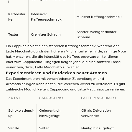
l
Kaffeestär
Intensiver
Milderer Kaffeegeschmack
ke
Kaffeegeschmack
Sanfter, weniger dichter
Textur
Cremiger Schaum
Schaum
Ein Cappuccino hat einen stärkeren Kaffeegeschmack, während der
Latte Macchiato durch den höheren Milchanteil eine milde, sahnige Note
hat. Menschen, die die Intensität des Kaffees bevorzugen, tendieren
eher zum Cappuccino. Hingegen neigen jene, die eine sanftere Tasse
wünschen, dazu, Latte Macchiato zu wählen.
Experimentieren und Entdecken neuer Aromen
Das Experimentieren mit verschiedenen Zubereitungen und
Aromatisierungen kann helfen, die Vorlieben weiter zu verfeinern. Es gibt
zahlreiche Möglichkeiten, Cappuccino und Latte Macchiato zu variieren.
ZUTAT
CAPPUCCINO
LATTE MACCHIATO
Schokoladensir
Gelegentlich
Oft als Dekoration
up
hinzugefügt
verwendet
Vanille
Selten
Häufig hinzugefügt