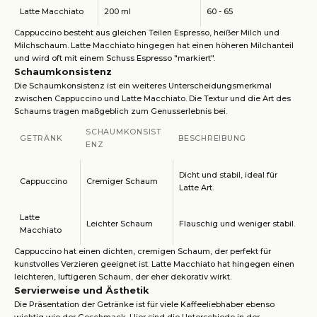
Latte Macchiato
200 ml
60 - 65
Cappuccino besteht aus gleichen Teilen Espresso, heißer Milch und
Milchschaum. Latte Macchiato hingegen hat einen höheren Milchanteil
und wird oft mit einem Schuss Espresso "markiert".
Schaumkonsistenz
Die Schaumkonsistenz ist ein weiteres Unterscheidungsmerkmal
zwischen Cappuccino und Latte Macchiato. Die Textur und die Art des
Schaums tragen maßgeblich zum Genusserlebnis bei.
SCHAUMKONSIST
GETRÄNK
BESCHREIBUNG
ENZ
Dicht und stabil, ideal für
Cappuccino
Cremiger Schaum
Latte Art.
Latte
Leichter Schaum
Flauschig und weniger stabil.
Macchiato
Cappuccino hat einen dichten, cremigen Schaum, der perfekt für
kunstvolles Verzieren geeignet ist. Latte Macchiato hat hingegen einen
leichteren, luftigeren Schaum, der eher dekorativ wirkt.
Servierweise und Ästhetik
Die Präsentation der Getränke ist für viele Kaffeeliebhaber ebenso