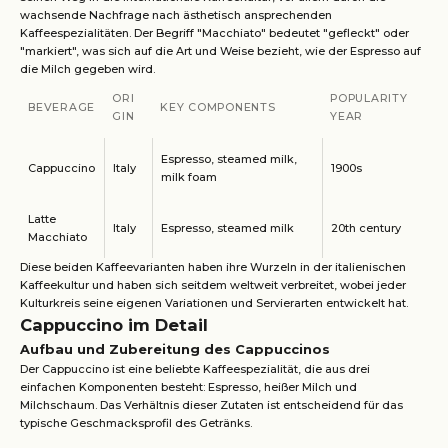
wachsende Nachfrage nach ästhetisch ansprechenden
Kaffeespezialitäten. Der Begriff "Macchiato" bedeutet "gefleckt" oder
"markiert", was sich auf die Art und Weise bezieht, wie der Espresso auf
die Milch gegeben wird.
ORI
POPULARITY
BEVERAGE
KEY COMPONENTS
GIN
YEAR
Espresso, steamed milk,
Cappuccino
Italy
1900s
milk foam
Latte
Italy
Espresso, steamed milk
20th century
Macchiato
Diese beiden Kaffeevarianten haben ihre Wurzeln in der italienischen
Kaffeekultur und haben sich seitdem weltweit verbreitet, wobei jeder
Kulturkreis seine eigenen Variationen und Servierarten entwickelt hat.
Cappuccino im Detail
Aufbau und Zubereitung des Cappuccinos
Der Cappuccino ist eine beliebte Kaffeespezialität, die aus drei
einfachen Komponenten besteht: Espresso, heißer Milch und
Milchschaum. Das Verhältnis dieser Zutaten ist entscheidend für das
typische Geschmacksprofil des Getränks.