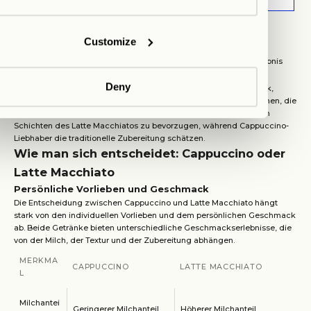
Intim und
Modern und
Atmosphäre
gesellig
stylisch
Customize
Schlichte
Präsentation
Visuelles Erlebnis
Eleganz
Deny
Die Entscheidung für ein Getränk hängt nicht nur vom Geschmack,
sondern auch von der jeweiligen kulturellen Erfahrung ab. Menschen, die
Wert auf Ästhetik legen, neigen dazu, die kunstvoll geschichteten
Schichten des Latte Macchiatos zu bevorzugen, während Cappuccino-
Liebhaber die traditionelle Zubereitung schätzen.
Wie man sich entscheidet: Cappuccino oder
Latte Macchiato
Persönliche Vorlieben und Geschmack
Die Entscheidung zwischen Cappuccino und Latte Macchiato hängt
stark von den individuellen Vorlieben und dem persönlichen Geschmack
ab. Beide Getränke bieten unterschiedliche Geschmackserlebnisse, die
von der Milch, der Textur und der Zubereitung abhängen.
MERKMA
CAPPUCCINO
LATTE MACCHIATO
L
Milchantei
Geringerer Milchanteil
Höherer Milchanteil